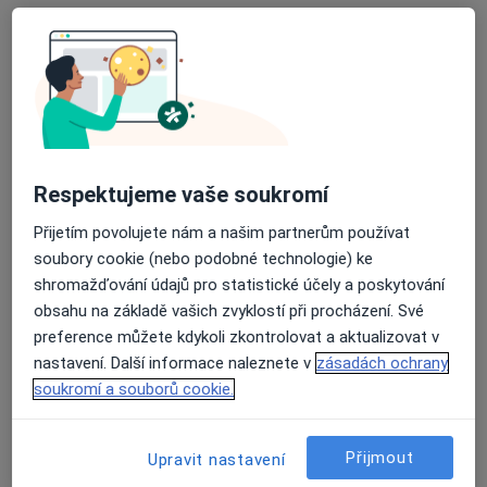
MUDr. Alexandra Ligová
·
Více
Praktický lékař
6 názorů
Ostrava
•
Mapa
Praktik-lékař Stará Bělá s.r.o., PL pro dospělé
Tento specialista nenabízí online rezervaci termínu na této adrese.
Respektujeme vaše soukromí
Rezervovat termín
Přijetím povolujete nám a našim partnerům používat
soubory cookie (nebo podobné technologie) ke
shromažďování údajů pro statistické účely a poskytování
obsahu na základě vašich zvyklostí při procházení. Své
preference můžete kdykoli zkontrolovat a aktualizovat v
nastavení. Další informace naleznete v
zásadách ochrany
soukromí a souborů cookie.
Silesia Medical s.r.o.
Přijmout
Upravit nastavení
·
Více
Praktický lékař, Chirurg, Dermatolog