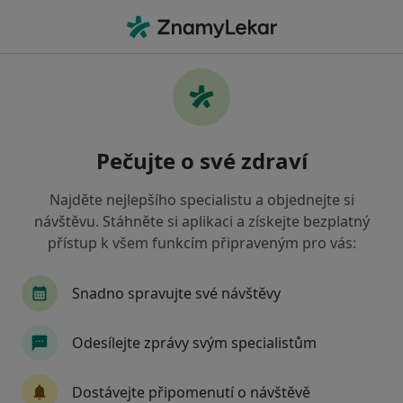
Hla
Praktický Lékař • Studénka, moravskoslezský
Filtry
Mapa
Praktický lékař Studénka
Pečujte o své zdraví
Jak řadíme výsledky vyhledávání?
Najděte nejlepšího specialistu a objednejte si
návštěvu. Stáhněte si aplikaci a získejte bezplatný
Jakou pojišťovnu máte?
přístup k všem funkcím připraveným pro vás:
Všeobecná zdravotní pojišťovna
Oborová zdra
Snadno spravujte své návštěvy
Odesílejte zprávy svým specialistům
Dostávejte připomenutí o návštěvě