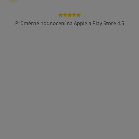
Průměrné hodnocení na Apple a Play Store 4.5
MUDr. Hynek Svoboda
·
Více
Praktický lékař
9 názorů
Dr. Martínka 1590/6, Ostrava
•
Mapa
Ordinace praktika MSK s.r.o.
Tento specialista nenabízí online rezervaci termínu na této adrese.
Rezervovat termín