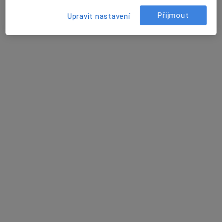
Tento specialista nenabízí online rezervaci termínu na této adrese.
Přijmout
Upravit nastavení
Rezervovat termín
MUDr. Eva Klapetková
Praktický lékař, Internista
13 názorů
Mojmírovců 7, Ostrava
•
Mapa
Praktický lékař pro dospělé
Tento specialista nenabízí online rezervaci termínu na této adrese.