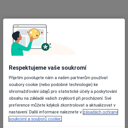
Ordinace praktického lékaře MUDr. Jana Štěpánková
Tento specialista nenabízí online rezervaci termínu na této adrese.
Rezervovat termín
Respektujeme vaše soukromí
Přijetím povolujete nám a našim partnerům používat
soubory cookie (nebo podobné technologie) ke
Václav Tomášek
shromažďování údajů pro statistické účely a poskytování
Praktický lékař
obsahu na základě vašich zvyklostí při procházení. Své
9 názorů
preference můžete kdykoli zkontrolovat a aktualizovat v
nastavení. Další informace naleznete v
zásadách ochrany
Dělnická 382, Ostrava
•
Mapa
soukromí a souborů cookie.
Ordinace