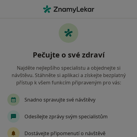
Hla
Praktický Lékař • Studénka, moravskoslezský
Filtry
• 1
Mapa
Doporučení praktičtí lékaři s Všeobecná
Pečujte o své zdraví
zdravotní pojišťovna Studénka
Jak řadíme výsledky vyhledávání?
Najděte nejlepšího specialistu a objednejte si
návštěvu. Stáhněte si aplikaci a získejte bezplatný
přístup k všem funkcím připraveným pro vás:
Snadno spravujte své návštěvy
Odesílejte zprávy svým specialistům
MUDr. Petr Bednařík
Dostávejte připomenutí o návštěvě
Praktický lékař