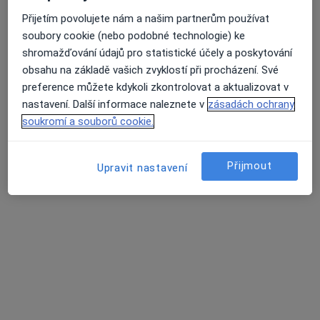
Praktický lékař pro dospělé
Přijetím povolujete nám a našim partnerům používat
Tento specialista nenabízí online rezervaci termínu na této adrese.
soubory cookie (nebo podobné technologie) ke
shromažďování údajů pro statistické účely a poskytování
Rezervovat termín
obsahu na základě vašich zvyklostí při procházení. Své
preference můžete kdykoli zkontrolovat a aktualizovat v
nastavení. Další informace naleznete v
zásadách ochrany
soukromí a souborů cookie.
Přijmout
Upravit nastavení
MUDr. Jana Miloševičová
Praktický lékař
10 názorů
Gregorova 1390/35, Nový Jičín
•
Mapa
Praktický lékař pro dospělé