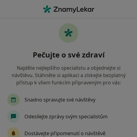
Hla
Praktický Lékař • Studénka, moravskoslezský
Filtry
• 1
Mapa
Doporučení praktičtí lékaři s Všeobecná
Pečujte o své zdraví
zdravotní pojišťovna Studénka
Jak řadíme výsledky vyhledávání?
Najděte nejlepšího specialistu a objednejte si
návštěvu. Stáhněte si aplikaci a získejte bezplatný
přístup k všem funkcím připraveným pro vás:
Snadno spravujte své návštěvy
Odesílejte zprávy svým specialistům
MUDr. Jiří Přeček
Dostávejte připomenutí o návštěvě
Praktický lékař