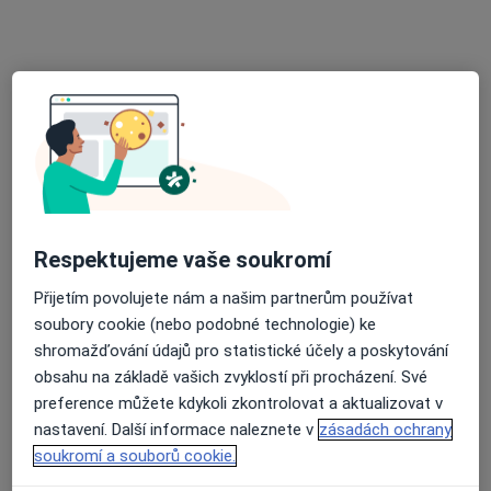
J. Šavla 4, Ostrava
•
Mapa
Praktický lékař pro dospělé
Tento specialista nenabízí online rezervaci termínu na této adrese.
Rezervovat termín
Respektujeme vaše soukromí
Přijetím povolujete nám a našim partnerům používat
soubory cookie (nebo podobné technologie) ke
shromažďování údajů pro statistické účely a poskytování
MUDr. Petr Bednařík
obsahu na základě vašich zvyklostí při procházení. Své
Praktický lékař
preference můžete kdykoli zkontrolovat a aktualizovat v
32 názorů
nastavení. Další informace naleznete v
zásadách ochrany
soukromí a souborů cookie.
Opavská 76/4472, Ostrava
•
Mapa
Praktický lékař pro dospělé