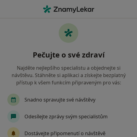
Hla
Praktický Lékař • Studénka, moravskoslezský
Filtry
• 1
Mapa
Doporučení praktičtí lékaři s Revírní
Pečujte o své zdraví
bratrská pokladna, zdravotní pojišťovna
Studénka
Najděte nejlepšího specialistu a objednejte si
Jak řadíme výsledky vyhledávání?
návštěvu. Stáhněte si aplikaci a získejte bezplatný
přístup k všem funkcím připraveným pro vás:
Snadno spravujte své návštěvy
Odesílejte zprávy svým specialistům
Dostávejte připomenutí o návštěvě
MUDr. Alexandra Ligová