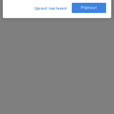
Tento specialista nenabízí online rezervaci termínu na této adrese.
Přijmout
Upravit nastavení
Rezervovat termín
Jana Štěpánková
Praktický lékař
20 názorů
Štefánikova ul. 1301, Kopřivnice
•
Mapa
Ordinace praktického lékaře MUDr. Jana Štěpánková
Tento specialista nenabízí online rezervaci termínu na této adrese.