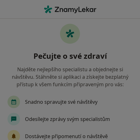
Hla
Praktický Lékař • Opava, moravskoslezský
Filtry
Mapa
Praktický lékař Opava
Pečujte o své zdraví
Jak řadíme výsledky vyhledávání?
Najděte nejlepšího specialistu a objednejte si
návštěvu. Stáhněte si aplikaci a získejte bezplatný
Jakou pojišťovnu máte?
přístup k všem funkcím připraveným pro vás:
Všeobecná zdravotní pojišťovna
Zdravotní poj
Snadno spravujte své návštěvy
Odesílejte zprávy svým specialistům
Dostávejte připomenutí o návštěvě