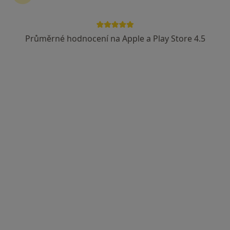
Průměrné hodnocení na Apple a Play Store 4.5
B. Braun Avitum s.r.o., Dialyzační
středisko
Praktický lékař, Internista
17.listopadu 583, Bílovec
•
Mapa
B. Braun Avitum s.r.o., Dialyzační středisko
Tato klinika nemá specialisty s dostupnými termíny v online kalendáři
Zobrazit profil