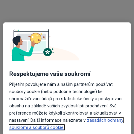
MUDr. Tomáš Rajmon
Praktický lékař
6 názorů
Adresa 1
Adresa 2
9. května 310, Velká Polom, Opava
•
Mapa
Praktický lékař pro dospělé
Tento specialista nenabízí online rezervaci termínu na této adrese.
Respektujeme vaše soukromí
Rezervovat termín
Přijetím povolujete nám a našim partnerům používat
soubory cookie (nebo podobné technologie) ke
shromažďování údajů pro statistické účely a poskytování
obsahu na základě vašich zvyklostí při procházení. Své
preference můžete kdykoli zkontrolovat a aktualizovat v
nastavení. Další informace naleznete v
zásadách ochrany
soukromí a souborů cookie.