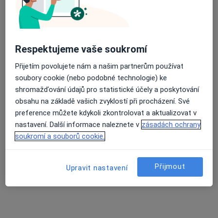
MUDr. Dita Maršíková
Respektujeme vaše soukromí
Praktický lékař
10 názorů
Přijetím povolujete nám a našim partnerům používat
soubory cookie (nebo podobné technologie) ke
U Zastávky 16/641, Opava
•
Mapa
shromažďování údajů pro statistické účely a poskytování
Praktický lékař pro dospělé
obsahu na základě vašich zvyklostí při procházení. Své
Tento specialista nenabízí online rezervaci termínu na této adrese.
preference můžete kdykoli zkontrolovat a aktualizovat v
nastavení. Další informace naleznete v
zásadách ochrany
Rezervovat termín
soukromí a souborů cookie.
Přijmout
Upravit nastavení