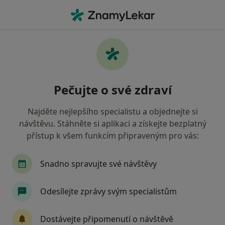
Hla
Praktický Lékař • Opava, moravskoslezský
Filtry
Mapa
Praktický lékař Opava
Pečujte o své zdraví
Jak řadíme výsledky vyhledávání?
Najděte nejlepšího specialistu a objednejte si
návštěvu. Stáhněte si aplikaci a získejte bezplatný
Jakou pojišťovnu máte?
přístup k všem funkcím připraveným pro vás:
Všeobecná zdravotní pojišťovna
Zdravotní poj
Snadno spravujte své návštěvy
Odesílejte zprávy svým specialistům
Dostávejte připomenutí o návštěvě