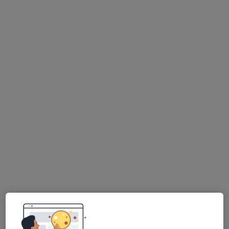
MUDr. Vladimír Zakreničnyj
Praktický lékař
10 názorů
Adresa 1
Adresa 2
č.d. 148, Větřkovice
•
Mapa
Praktický lékař pro dospělé
Tento specialista nenabízí online rezervaci termínu na této adrese.
Rezervovat termín