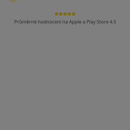
Průměrné hodnocení na Apple a Play Store 4.5
MUDr. František Římák
Praktický lékař
13 názorů
Rybářská 86, Opava
•
Mapa
Praktický lékař pro dospělé
Tento specialista nenabízí online rezervaci termínu na této adrese.
Rezervovat termín