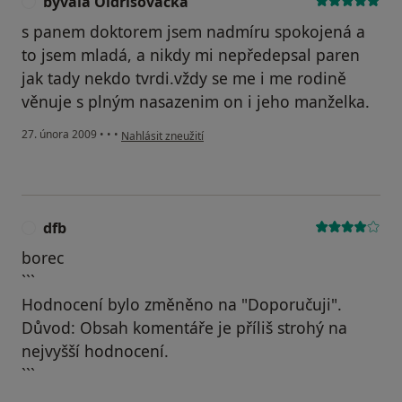
bývalá Oldřišovačka
B
s panem doktorem jsem nadmíru spokojená a
to jsem mladá, a nikdy mi nepředepsal paren
jak tady nekdo tvrdi.vždy se me i me rodině
věnuje s plným nasazenim on i jeho manželka.
podle názoru uživatele bývalá Oldřišovačka
27. února 2009
•
•
•
Nahlásit zneužití
dfb
D
borec
```
Hodnocení bylo změněno na "Doporučuji".
Důvod: Obsah komentáře je příliš strohý na
nejvyšší hodnocení.
```