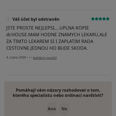
Váš účet byl odstraněn
JSTE PROSTE NEJLEPSI,...UPLNA KOPIE
dr.HOUSE.MAM HODNE ZNAMYCH LEKARU,ALE
ZA TIMTO LEKAREM SI I ZAPLATIM RADA
CESTOVNE.JEDNOU HO BUDE SKODA.
podle názoru uživatele Váš účet byl odstraněn
4. srpna 2009
•
•
•
Nahlásit zneužití
Pomáhají vám názory rozhodovat o tom,
kterého specialistu nebo ordinaci navštívit?
Ano
Ne