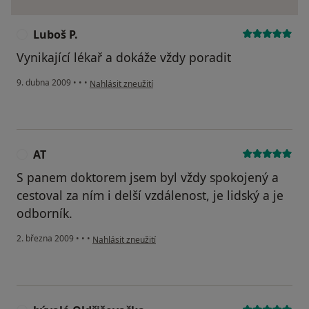
Luboš P.
L
Vynikající lékař a dokáže vždy poradit
podle názoru uživatele Luboš P.
9. dubna 2009
•
•
•
Nahlásit zneužití
AT
A
S panem doktorem jsem byl vždy spokojený a
cestoval za ním i delší vzdálenost, je lidský a je
odborník.
podle názoru uživatele AT
2. března 2009
•
•
•
Nahlásit zneužití