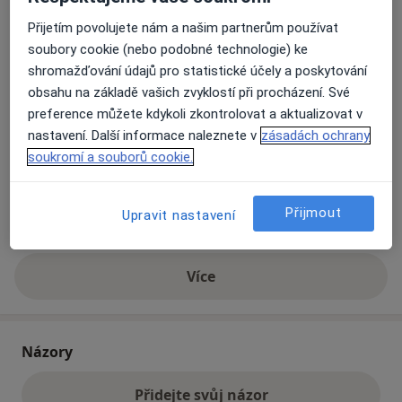
Přijetím povolujete nám a našim partnerům používat
Přiblížit mapu
soubory cookie (nebo podobné technologie) ke
se otevře v nové záložce
shromažďování údajů pro statistické účely a poskytování
obsahu na základě vašich zvyklostí při procházení. Své
Dostupnost
Na této adrese online kalendář není aktivní
preference můžete kdykoli zkontrolovat a aktualizovat v
Co mám v takové situaci udělat?
nastavení. Další informace naleznete v
zásadách ochrany
soukromí a souborů cookie.
Způsoby platby (soukromé návštěvy)
Na teto adrese lékař přijímá pacienty na pojišťovnu
Přijmout
Upravit nastavení
Detaily
Více
o adrese
Názory
Přidejte svůj názor