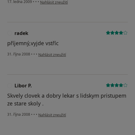
podle názoru uživatele dfb
17. ledna 2009
•
•
•
Nahlásit zneužití
radek
R
příjemný,vyjde vstříc
podle názoru uživatele radek
31. října 2008
•
•
•
Nahlásit zneužití
Libor P.
L
Skvely clovek a dobry lekar s lidskym pristupem
ze stare skoly .
podle názoru uživatele Libor P.
31. října 2008
•
•
•
Nahlásit zneužití