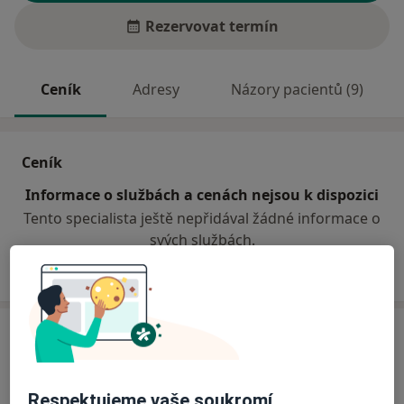
Rezervovat termín
Ceník
Adresy
Názory pacientů (9)
Ceník
Informace o službách a cenách nejsou k dispozici
Tento specialista ještě nepřidával žádné informace o
svých službách.
Adresa
Praktický lékař pro dospělé
Respektujeme vaše soukromí
Opavská 199,
Oldřišov 74733