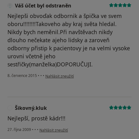
Váš účet byl odstraněn
Nejlepši obvoďak odbornik a špička ve svem
oboru!!!!!!!!Takoveho aby kraj světa hledal.
Nikdy bych neměnil.Při navštěvach nikdy
dlouho nečekate ajeho lidsky a zaroveň
odborny přistip k pacientovy je na velmi vysoke
urovni včetně jeho
sestřičky(manželka)DOPORUČUJI.
podle názoru uživatele Váš účet byl odstraněn
8. července 2015
•
•
•
Nahlásit zneužití
Šikovný.kluk
Š
Nejlepší, prostě kádr!!!
podle názoru uživatele Šikovný.kluk
27. října 2009
•
•
•
Nahlásit zneužití