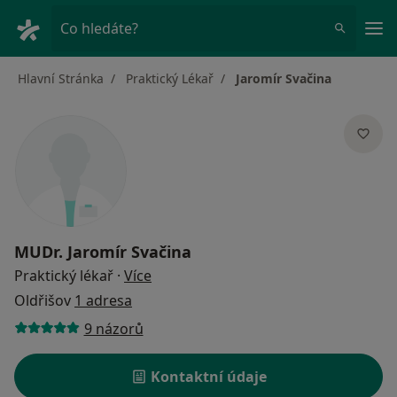
Hla
Co hledáte?
Hlavní Stránka
Praktický Lékař
Jaromír Svačina
MUDr.
Jaromír Svačina
o specializacích
Praktický lékař
·
Více
Oldřišov
1 adresa
9 názorů
Kontaktní údaje