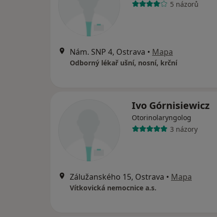
5 názorů
Nám. SNP 4, Ostrava
•
Mapa
Odborný lékař ušní, nosní, krční
Ivo Górnisiewicz
Otorinolaryngolog
3 názory
Zálužanského 15, Ostrava
•
Mapa
Vítkovická nemocnice a.s.