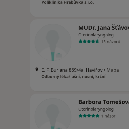
Poliklinika Hrabůvka s.r.o.
MUDr. Jana Šťávo
Otorinolaryngolog
15 názorů
E. F. Buriana 869/4a, Havířov
•
Mapa
Odborný lékař ušní, nosní, krční
Barbora Tomešov
Otorinolaryngolog
1 názor