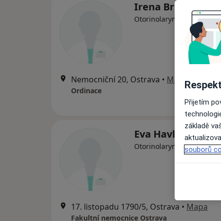
Irena Bruková
Otorinolaryngolog
Nemocniční 20, Ostrava
•
Mapa
Respekt
Ordinace
Přijetím p
technologi
základě vaš
Eva Havlíková
aktualizova
Otorinolaryngolog
souborů co
17. listopadu 1790/5, Ostrava
•
Mapa
Fakultní nemocnice Ostrava