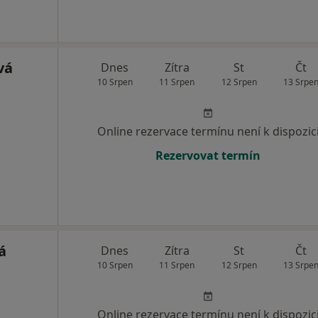
vá
Dnes
Zítra
St
Čt
10 Srpen
11 Srpen
12 Srpen
13 Srpe
Online rezervace termínu není k dispozic
Rezervovat termín
á
Dnes
Zítra
St
Čt
10 Srpen
11 Srpen
12 Srpen
13 Srpe
Online rezervace termínu není k dispozic