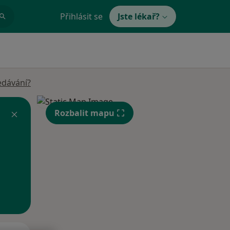
Přihlásit se
Jste lékař?
edávání?
Rozbalit mapu