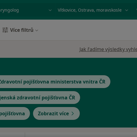
ace, nemoc nebo příjmení
Město nebo region
Více filtrů
Jak řadíme výsledky vyhl
Zdravotní pojišťovna ministerstva vnitra ČR
jenská zdravotní pojišťovna ČR
 pojišťovna
Zobrazit více