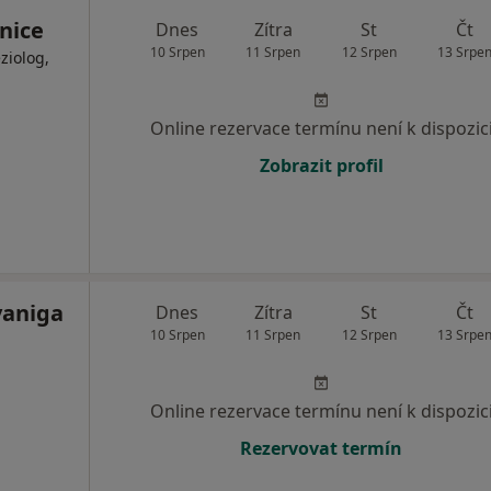
nice
Dnes
Zítra
St
Čt
10 Srpen
11 Srpen
12 Srpen
13 Srpe
ziolog,
Online rezervace termínu není k dispozic
Zobrazit profil
vaniga
Dnes
Zítra
St
Čt
10 Srpen
11 Srpen
12 Srpen
13 Srpe
Online rezervace termínu není k dispozic
Rezervovat termín