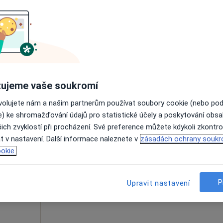
Dnes
Zítra
St
Čt
10 Srpen
11 Srpen
12 Srpen
13 Srpe
Online rezervace termínu není k dispozic
Rezervovat termín
ujeme vaše soukromí
ovolujete nám a našim partnerům používat soubory cookie (nebo po
e) ke shromažďování údajů pro statistické účely a poskytování obs
ich zvyklostí při procházení. Své preference můžete kdykoli zkontro
Dnes
Zítra
St
Čt
t v nastavení. Další informace naleznete v
zásadách ochrany soukr
10 Srpen
11 Srpen
12 Srpen
13 Srpe
okie.
Online rezervace termínu není k dispozic
P
Upravit nastavení
Rezervovat termín