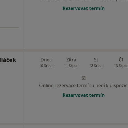
Rezervovat termín
dláček
Dnes
Zítra
St
Čt
10 Srpen
11 Srpen
12 Srpen
13 Srpe
Online rezervace termínu není k dispozic
Rezervovat termín