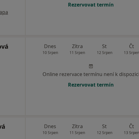
Rezervovat termín
apa
ová
Dnes
Zítra
St
Čt
10 Srpen
11 Srpen
12 Srpen
13 Srpe
Online rezervace termínu není k dispozic
Rezervovat termín
vá
Dnes
Zítra
St
Čt
10 Srpen
11 Srpen
12 Srpen
13 Srpe