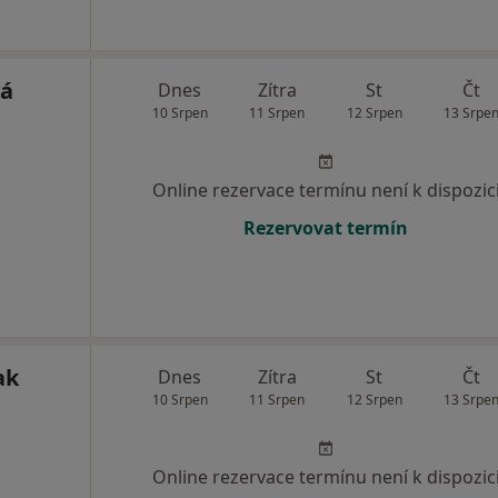
vá
Dnes
Zítra
St
Čt
10 Srpen
11 Srpen
12 Srpen
13 Srpe
Online rezervace termínu není k dispozic
Rezervovat termín
ak
Dnes
Zítra
St
Čt
10 Srpen
11 Srpen
12 Srpen
13 Srpe
Online rezervace termínu není k dispozic