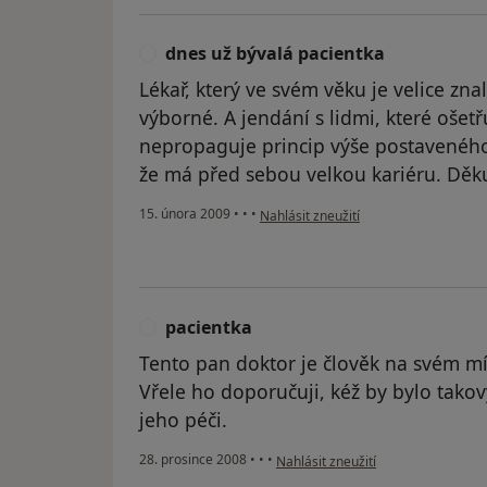
dnes už bývalá pacientka
D
Lékař, který ve svém věku je velice zna
výborné. A jendání s lidmi, které ošetř
nepropaguje princip výše postaveného
že má před sebou velkou kariéru. Děku
podle názoru uživatele dnes už býval
15. února 2009
•
•
•
Nahlásit zneužití
pacientka
P
Tento pan doktor je člověk na svém míst
Vřele ho doporučuji, kéž by bylo tako
jeho péči.
podle názoru uživatele pacientka
28. prosince 2008
•
•
•
Nahlásit zneužití