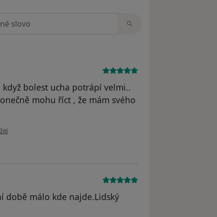
zorech
 když bolest ucha potrápí velmi..
Konečně mohu říct , že mám svého
uživatele Váš účet byl odstraněn
ití
ní době málo kde najde.Lidský