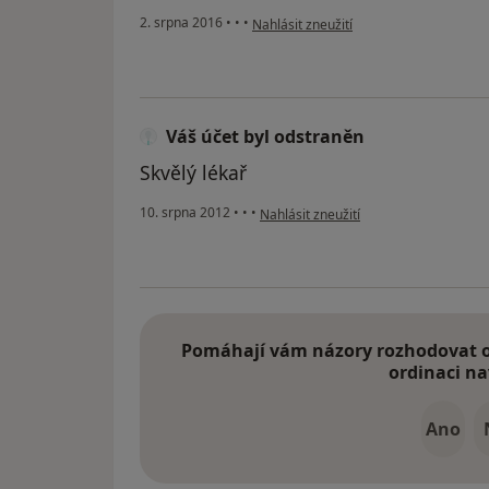
podle názoru uživatele Váš účet byl od
2. srpna 2016
•
•
•
Nahlásit zneužití
Váš účet byl odstraněn
Skvělý lékař
podle názoru uživatele Váš účet byl o
10. srpna 2012
•
•
•
Nahlásit zneužití
Pomáhají vám názory rozhodovat o 
ordinaci na
Ano