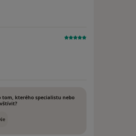
straněn
dstraněn
tom, kterého specialistu nebo
vštívit?
Ne