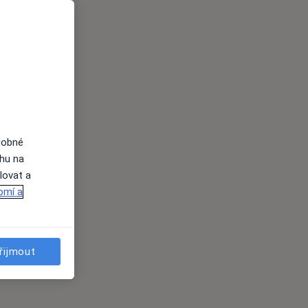
dobné
ahu na
lovat a
omí a
řijmout