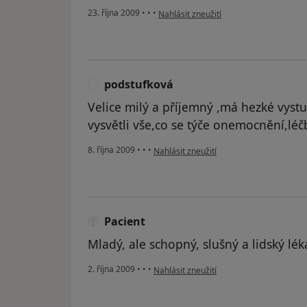
podle názoru uživatele Knapová
23. října 2009
•
•
•
Nahlásit zneužití
podstufková
P
Velice milý a příjemný ,má hezké vyst
vysvětli vše,co se týče onemocnění,léčb
podle názoru uživatele podstufková
8. října 2009
•
•
•
Nahlásit zneužití
Pacient
Mladý, ale schopný, slušný a lidský lék
podle názoru uživatele Pacient
2. října 2009
•
•
•
Nahlásit zneužití