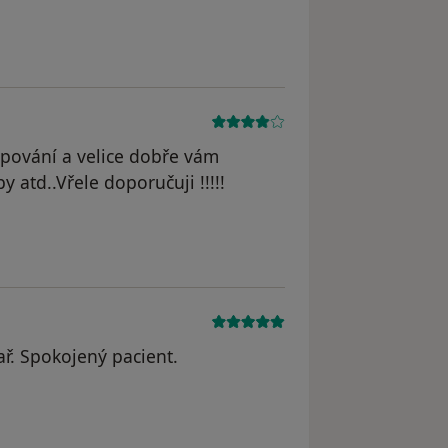
upování a velice dobře vám
y atd..Vřele doporučuji !!!!!
ař. Spokojený pacient.