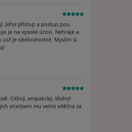
lý. Jeho přístup a postup jsou
uje je na vysoké úrovi. Nehraje a
 což je obdivuhodné. Myslím si,
ji
á pacientka
ě. Citlivý, empatický, klidný!
vých více!Jsem mu velmi vděčna za