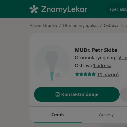
specializ
Hlavní Stránka
Otorinolaryngolog
Ostrava
Zm
MUDr.
Petr Skiba
Otorinolaryngolog
·
Víc
Ostrava
1 adresa
11 názorů
Kontaktní údaje
Ceník
Adresy