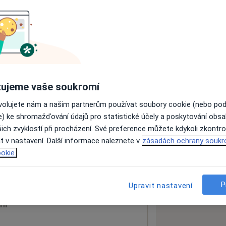
ách nejsou k dispozici
ádné informace o svých službách.
ujeme vaše soukromí
ovolujete nám a našim partnerům používat soubory cookie (nebo po
e) ke shromažďování údajů pro statistické účely a poskytování obs
ich zvyklostí při procházení. Své preference můžete kdykoli zkontro
t v nastavení. Další informace naleznete v
zásadách ochrany soukr
okie.
 mapu
 otevře v nové záložce
P
Upravit nastavení
ní