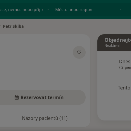
ace, nemoc nebo příjmení
Město nebo region
Petr Skiba
ěna města
Objednejt
Neaktivní
o specializacích
e
Dnes
7 Srpen
Tento 
Rezervovat termín
Názory pacientů (11)