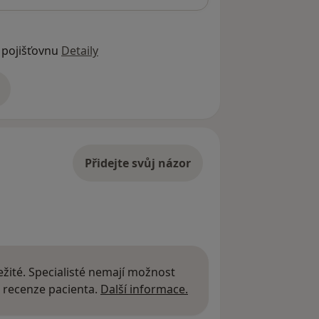
 pojišťovnu
Detaily
adrese
Přidejte svůj názor
žité. Specialisté nemají možnost
Další informace o názor
 recenze pacienta.
Další informace.