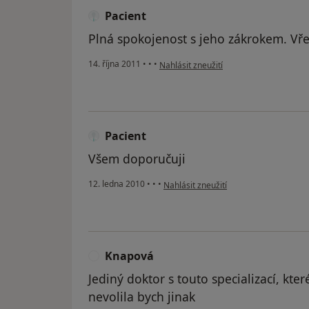
Pacient
Plná spokojenost s jeho zákrokem. Vře
podle názoru uživatele Pacient
14. října 2011
•
•
•
Nahlásit zneužití
Pacient
Všem doporučuji
podle názoru uživatele Pacient
12. ledna 2010
•
•
•
Nahlásit zneužití
Knapová
K
Jediný doktor s touto specializací, kter
nevolila bych jinak