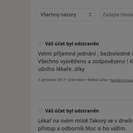
Hledejte v ná
Váš účet byl odstraněn
Velmi příjemné jednání , bezbolestné i
Všechno vysvětleno a zodpovězeno ! 
ušního lékaře..díky
podle názoru 
3. prosince 2017
•
jiné místo
•
Bolest ucha
•
Nahlásit zneuž
Váš účet byl odstraněn
Lékař na svém místě.Takový se v dneš
přístup a odborník.Moc si ho vážím.