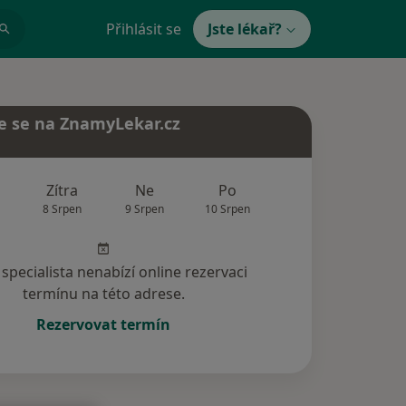
Přihlásit se
Jste lékař?
e se na ZnamyLekar.cz
Zítra
Ne
Po
Út
St
8 Srpen
9 Srpen
10 Srpen
11 Srpen
12 Srp
specialista nenabízí online rezervaci
termínu na této adrese.
Rezervovat termín