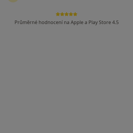
Průměrné hodnocení na Apple a Play Store 4.5
Mgr. Natalia Šramková
·
Více
Ostatní, Psychoterapeut, Kouč
79 názorů
Adresa
Online
Nekázanka 888/20,
•
Mapa
Psychoterapeutická poradna - Jindřišská, Praha 1
Tento specialista nenabízí online rezervaci termínu na této adrese.
Rezervovat termín