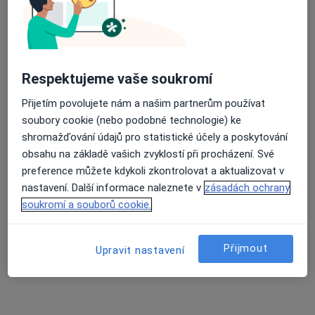
Mgr. Martin Hányš
Respektujeme vaše soukromí
·
Více
Ostatní, Psycholog, Terapeut
Přijetím povolujete nám a našim partnerům používat
23 názorů
soubory cookie (nebo podobné technologie) ke
shromažďování údajů pro statistické účely a poskytování
Adresa
Online
obsahu na základě vašich zvyklostí při procházení. Své
preference můžete kdykoli zkontrolovat a aktualizovat v
Domažlická 15, Praha
•
Mapa
nastavení. Další informace naleznete v
zásadách ochrany
Mgr. Martin Hányš - Psychologické poradenství a terapie
soukromí a souborů cookie.
Konzultace online
1 700 Kč
Tento specialista nenabízí online rezervaci termínu na této adrese.
Přijmout
Upravit nastavení
Rezervovat termín