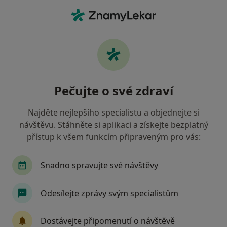
Hla
Ostatní • Praha 5, Praha, hl město Praha
Filtry
Mapa
Ostatní, Praha 5, Praha
Pečujte o své zdraví
Jak řadíme výsledky vyhledávání?
Najděte nejlepšího specialistu a objednejte si
návštěvu. Stáhněte si aplikaci a získejte bezplatný
Jakou pojišťovnu máte?
přístup k všem funkcím připraveným pro vás:
Všeobecná zdravotní pojišťovna
Zdravotní poj
Snadno spravujte své návštěvy
Odesílejte zprávy svým specialistům
Dostávejte připomenutí o návštěvě