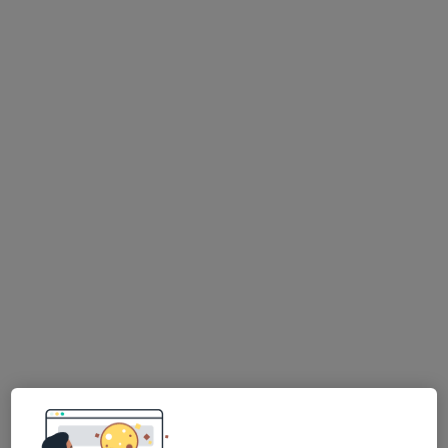
Pavla Úblová
Ostatní, Kouč, Psycholog
18 názorů
Na Poříčí 12, Praha
•
Mapa
Koučink Praha 1
On-line konzultace
1 200 Kč
Tento specialista nenabízí online rezervaci termínu na této adrese.
Rezervovat termín