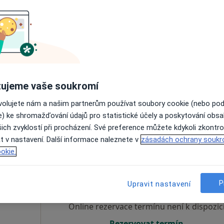
Dnes
Zítra
Po
Út
8 Srpen
9 Srpen
10 Srpen
11 Srpe
Online rezervace termínu není k dispozic
Rezervovat termín
ujeme vaše soukromí
ovolujete nám a našim partnerům používat soubory cookie (nebo po
1 200 Kč
e) ke shromažďování údajů pro statistické účely a poskytování obs
ich zvyklostí při procházení. Své preference můžete kdykoli zkontro
t v nastavení. Další informace naleznete v
zásadách ochrany soukr
okie.
yš
Dnes
Zítra
Po
Út
8 Srpen
9 Srpen
10 Srpen
11 Srpe
·
Více
eut
P
Upravit nastavení
Online rezervace termínu není k dispozic
Rezervovat termín