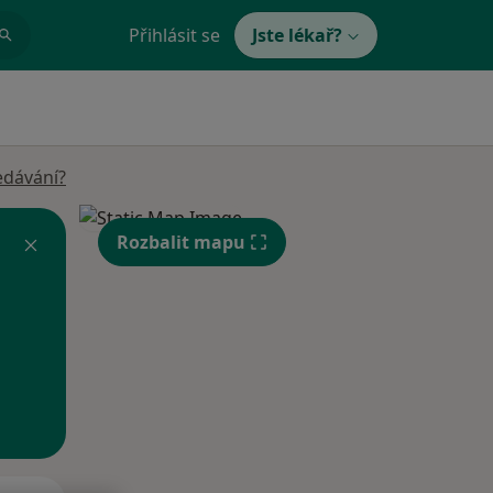
Přihlásit se
Jste lékař?
edávání?
Rozbalit mapu