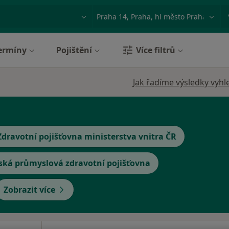
ace, nemoc nebo příjmení
Město nebo region
ermíny
Pojištění
Více filtrů
Jak řadíme výsledky vyhl
Zdravotní pojišťovna ministerstva vnitra ČR
ská průmyslová zdravotní pojišťovna
Zobrazit více