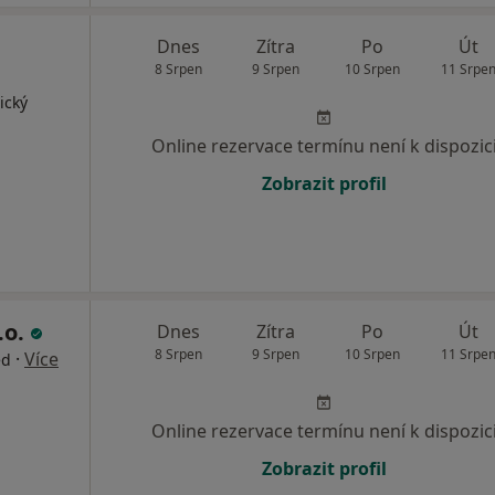
Dnes
Zítra
Po
Út
8 Srpen
9 Srpen
10 Srpen
11 Srpe
ický
Online rezervace termínu není k dispozic
Zobrazit profil
.o.
Dnes
Zítra
Po
Út
8 Srpen
9 Srpen
10 Srpen
11 Srpe
·
Více
ed
Online rezervace termínu není k dispozic
Zobrazit profil