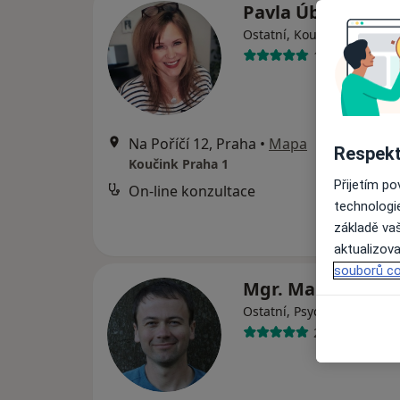
Pavla Úblová
Ostatní, Kouč, Psycholog
18 názorů
Na Poříčí 12, Praha
•
Mapa
Respekt
Koučink Praha 1
Přijetím p
On-line konzultace
technologi
základě vaš
aktualizova
souborů co
Mgr. Martin Hán
Ostatní, Psycholog, Terap
23 názorů