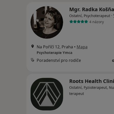
Mgr. Radka Košň
·
Ostatní, Psychoterapeut
4 názory
Na Poříčí 12, Praha
•
Mapa
Psychoterapie Ymca
Poradenství pro rodiče
Roots Health Clin
Ostatní, Fyzioterapeut, Nu
terapeut