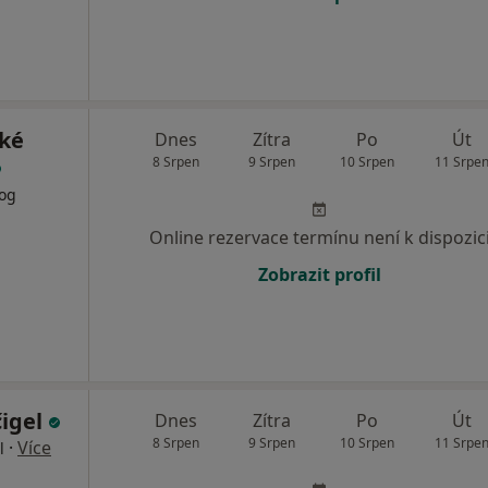
ké
Dnes
Zítra
Po
Út
8 Srpen
9 Srpen
10 Srpen
11 Srpe
log
Online rezervace termínu není k dispozic
Zobrazit profil
čigel
Dnes
Zítra
Po
Út
8 Srpen
9 Srpen
10 Srpen
11 Srpe
·
Více
l