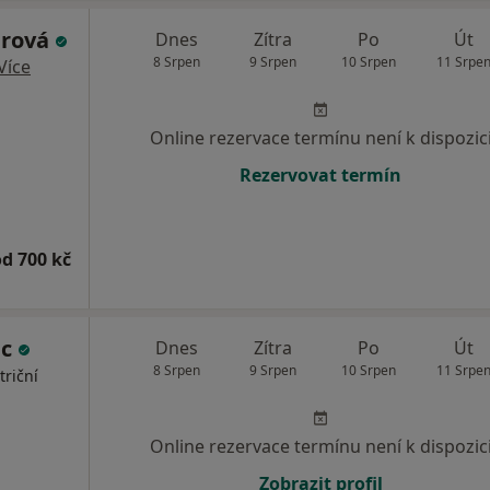
arová
Dnes
Zítra
Po
Út
8 Srpen
9 Srpen
10 Srpen
11 Srpe
Více
Online rezervace termínu není k dispozic
Rezervovat termín
od 700 kč
ic
Dnes
Zítra
Po
Út
8 Srpen
9 Srpen
10 Srpen
11 Srpe
triční
Online rezervace termínu není k dispozic
Zobrazit profil