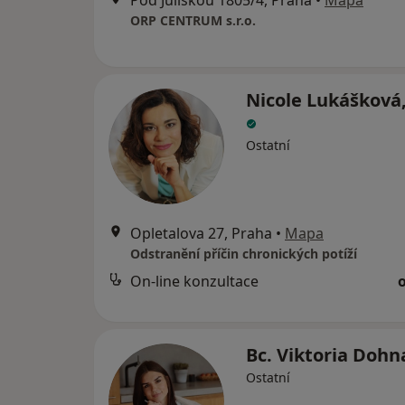
Pod Juliskou 1805/4, Praha
•
Mapa
ORP CENTRUM s.r.o.
Nicole Lukášková,
Ostatní
Opletalova 27, Praha
•
Mapa
Odstranění příčin chronických potíží
On-line konzultace
Bc. Viktoria Dohn
Ostatní