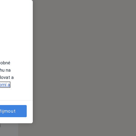
St
Čt
Pá
n
12 Srpen
13 Srpen
14 Srpen
i
dobné
ahu na
lovat a
omí a
St
Čt
Pá
n
12 Srpen
13 Srpen
14 Srpen
řijmout
i