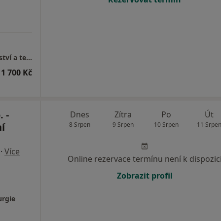
Mgr. Martin Hányš - Psychologické poradenství a terapie
1 700 Kč
 -
Dnes
Zítra
Po
Út
í
8 Srpen
9 Srpen
10 Srpen
11 Srpe
·
Více
Online rezervace termínu není k dispozic
Zobrazit profil
urgie