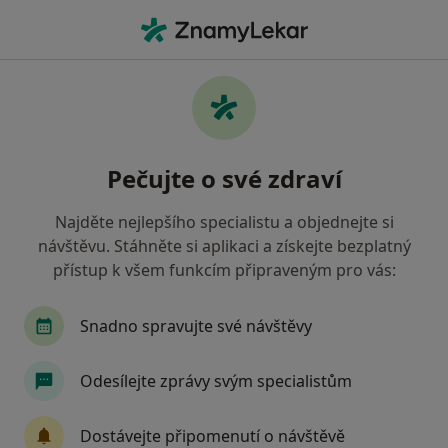
Hla
Ostatní • Praha 4, Praha, hl město Praha
Filtry
Mapa
Ostatní, Praha 4, Praha
Pečujte o své zdraví
Jak řadíme výsledky vyhledávání?
Najděte nejlepšího specialistu a objednejte si
návštěvu. Stáhněte si aplikaci a získejte bezplatný
Jakou pojišťovnu máte?
přístup k všem funkcím připraveným pro vás:
Všeobecná zdravotní pojišťovna
Zdravotní poj
Snadno spravujte své návštěvy
Odesílejte zprávy svým specialistům
Dostávejte připomenutí o návštěvě