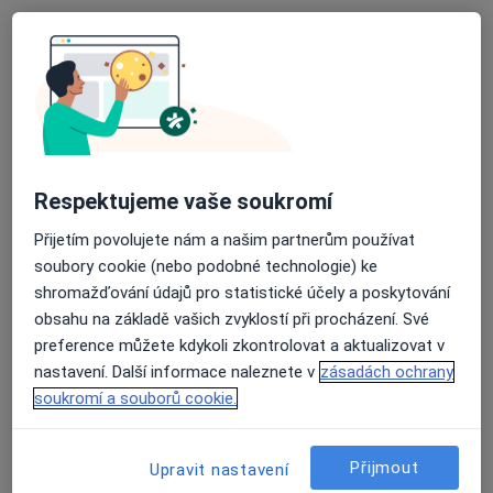
Mgr. Martin Hányš
·
Více
Ostatní, Psycholog, Terapeut
23 názorů
Respektujeme vaše soukromí
Adresa
Online
Přijetím povolujete nám a našim partnerům používat
soubory cookie (nebo podobné technologie) ke
Domažlická 15, Praha
•
Mapa
shromažďování údajů pro statistické účely a poskytování
Mgr. Martin Hányš - Psychologické poradenství a terapie
obsahu na základě vašich zvyklostí při procházení. Své
preference můžete kdykoli zkontrolovat a aktualizovat v
Konzultace online
1 700 Kč
nastavení. Další informace naleznete v
zásadách ochrany
Tento specialista nenabízí online rezervaci termínu na této adrese.
soukromí a souborů cookie.
Rezervovat termín
Přijmout
Upravit nastavení