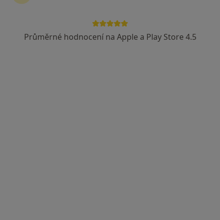
Průměrné hodnocení na Apple a Play Store 4.5
Mgr. Natalia Šramková
·
Více
Ostatní, Psychoterapeut, Kouč
79 názorů
Adresa
Online
Nekázanka 888/20,
•
Mapa
Psychoterapeutická poradna - Jindřišská, Praha 1
Tento specialista nenabízí online rezervaci termínu na této adrese.
Rezervovat termín