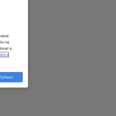
dobné
ahu na
lovat a
omí a
řijmout