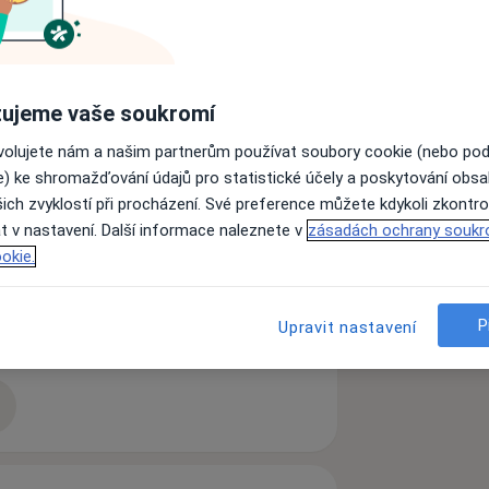
kém centru Lávka a ve své praxi v
ou i krátkodobou psychoterapii.
ujeme vaše soukromí
 stránkách www.individuace.cz.
ovolujete nám a našim partnerům používat soubory cookie (nebo po
ě.
e) ke shromažďování údajů pro statistické účely a poskytování obs
ich zvyklostí při procházení. Své preference můžete kdykoli zkontro
t v nastavení. Další informace naleznete v
zásadách ochrany soukr
okie.
P
Upravit nastavení
zkušenostech