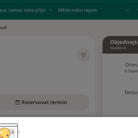
ace, nemoc nebo příjmení
Město nebo region
voň
Objednejt
Neaktivní
acích
Dnes
8 Srpen
Tento 
Rezervovat termín
dresy
Názory pacientů (4)