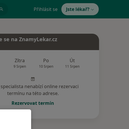
Přihlásit se
Jste lékař?
e se na ZnamyLekar.cz
Zítra
Po
Út
St
Čt
9 Srpen
10 Srpen
11 Srpen
12 Srpen
13 Srp
specialista nenabízí online rezervaci
termínu na této adrese.
Rezervovat termín