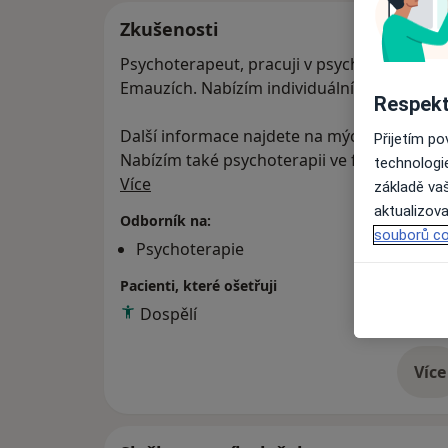
Zkušenosti
Psychoterapeut, pracuji v psychoterapeutic
Emauzích. Nabízím individuální dlouhodob
Respekt
Další informace najdete na mých webových
Přijetím p
Nabízím také psychoterapii ve francouzštin
technologi
O mně
Více
základě vaš
aktualizova
Odborník na:
souborů co
Psychoterapie
Pacienti, které ošetřuji
Dospělí
Více
o 