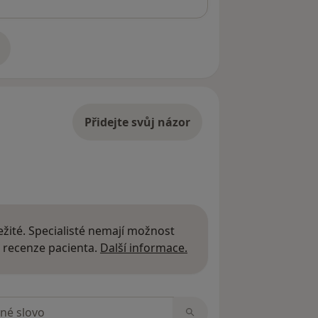
adrese
Přidejte svůj názor
žité. Specialisté nemají možnost
Další informace o názor
 recenze pacienta.
Další informace.
zorech