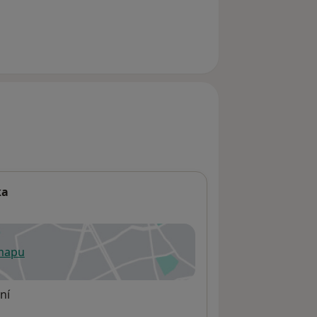
ka
 mapu
 otevře v nové záložce
ní