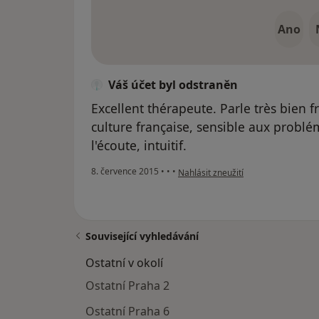
Ano
Váš účet byl odstraněn
Excellent thérapeute. Parle très bien 
culture française, sensible aux problém
l'écoute, intuitif.
podle názoru uživatele Váš účet byl
8. července 2015
•
•
•
Nahlásit zneužití
Související vyhledávání
Ostatní v okolí
Ostatní Praha 2
Ostatní Praha 6