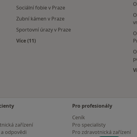
O
Sociální fobie v Praze
O
Zubní kámen v Praze
v
Sportovní úrazy v Praze
O
Více (11)
P
Více v kategorii: Nejčastěji léčené nemoci
O
p
V
cienty
Pro profesionály
Ceník
nická zařízení
Pro specialisty
 a odpovědi
Pro zdravotnická zařízení