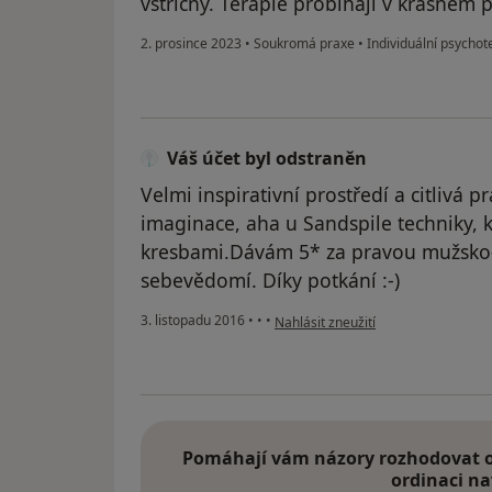
vstřícný. Terapie probíhají v krásném p
2. prosince 2023
•
Soukromá praxe
•
Individuální psychot
Váš účet byl odstraněn
Velmi inspirativní prostředí a citlivá p
imaginace, aha u Sandspile techniky, 
kresbami.Dávám 5* za pravou mužsko
sebevědomí. Díky potkání :-)
podle názoru uživatele Váš účet byl
3. listopadu 2016
•
•
•
Nahlásit zneužití
Pomáhají vám názory rozhodovat o 
ordinaci na