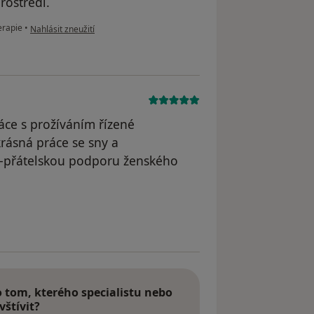
rostředí.
podle názoru uživatele pacientka
erapie
•
Nahlásit zneužití
ráce s prožíváním řízené
krásná práce se sny a
-přátelskou podporu ženského
 odstraněn
tom, kterého specialistu nebo
vštívit?