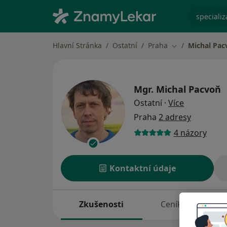
specializ
Hlavní Stránka
Ostatní
Praha
Michal Pac
Změna města
Mgr.
Michal Pacvoň
o specializ
Ostatní
·
Více
Praha
2 adresy
4 názory
Kontaktní údaje
Zkušenosti
Ceník
A