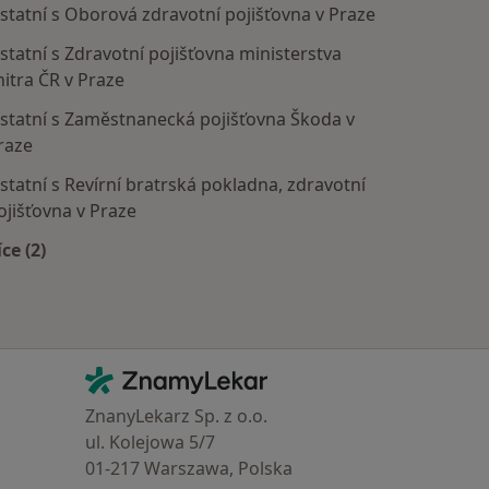
statní s Oborová zdravotní pojišťovna v Praze
statní s Zdravotní pojišťovna ministerstva
nitra ČR v Praze
statní s Zaměstnanecká pojišťovna Škoda v
raze
statní s Revírní bratrská pokladna, zdravotní
ojišťovna v Praze
íce (2)
Více v kategorii: Zdravotní pojišťovny
Kontakt
ZnamyLekar - Hlavní stránka
ZnanyLekarz Sp. z o.o.
ul. Kolejowa 5/7
01-217 Warszawa, Polska