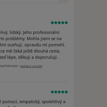
ivý, lidský. Jeho profesionální
mi problémy. Mohla jsem se na
elmi oceňuji, opravdu mi pomohl.
ce mě čeká ještě dlouhá cesta,
teď lépe, děkuji a doporučuji.
podle názoru uživatele Pacient
sychoterapie
•
Nahlásit zneužití
í pomoci, empatický, spolehlivý a