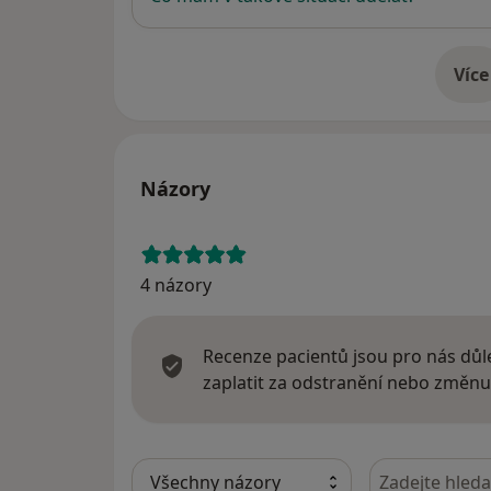
Více
o 
Názory
4 názory
Recenze pacientů jsou pro nás důle
zaplatit za odstranění nebo změnu
Hledejte v ná