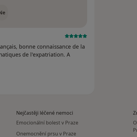
Ne
français, bonne connaissance de la
atiques de l'expatriation. A
 odstraněn
Nejčastěji léčené nemoci
Z
Emocionální bolest v Praze
O
P
Onemocnění prsu v Praze