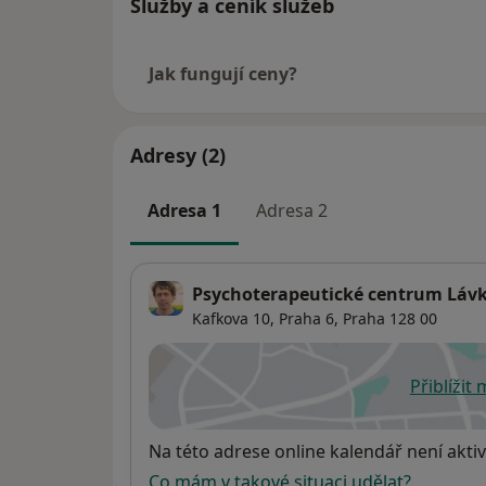
Služby a ceník služeb
Jak fungují ceny?
Adresy (2)
Adresa 1
Adresa 2
Psychoterapeutické centrum Láv
Kafkova 10,
Praha 6
,
Praha
128 00
Přiblížit
se
Dostupnost
Na této adrese online kalendář není aktiv
Co mám v takové situaci udělat?