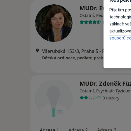
MUDr. Eva Brons
Přijetím p
Ostatní, Pediatr, Diagnosti
technologi
8 názorů
základě vaš
aktualizova
souborů co
Všerubská 153/3, Praha
MUDr. Zdeněk Fü
Ostatní, Psychiatr, Fyziote
3 názory
Adresa 1
Adresa 2
Adresa 3