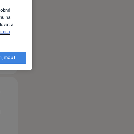
Út
St
Čt
dobné
n
11 Srpen
12 Srpen
13 Srpen
ahu na
lovat a
omí a
i
řijmout
Út
St
Čt
n
11 Srpen
12 Srpen
13 Srpen
i