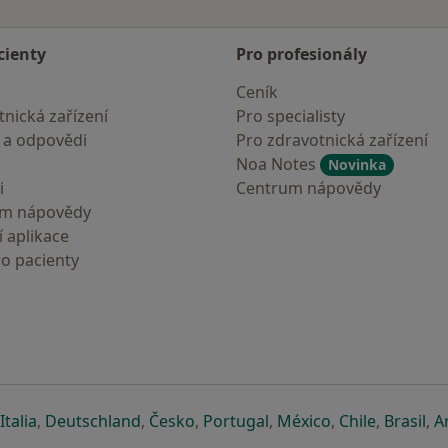
cienty
Pro profesionály
Ceník
nická zařízení
Pro specialisty
 a odpovědi
Pro zdravotnická zařízení
Noa Notes
Novinka
i
Centrum nápovědy
um nápovědy
 aplikace
ro pacienty
záložce
 v nové záložce
e otevře v nové záložce
se otevře v nové záložce
se otevře v nové záložce
se otevře v nové záložce
se otevře v nové záložc
se otevře v nov
se otevře
se 
Italia
,
Deutschland
,
Česko
,
Portugal
,
México
,
Chile
,
Brasil
,
A