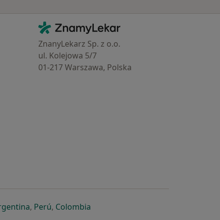
Kontakt
ZnamyLekar - Hlavní stránka
ZnanyLekarz Sp. z o.o.
ul. Kolejowa 5/7
01-217 Warszawa, Polska
e
é záložce
 v nové záložce
otevře v nové záložce
se otevře v nové záložce
se otevře v nové záložce
se otevře v nové záložce
rgentina
,
Perú
,
Colombia