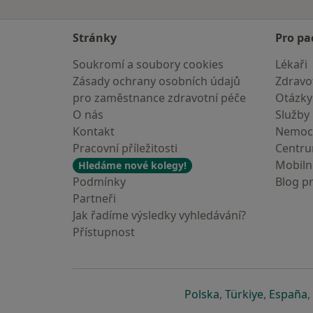
Stránky
Pro pa
Soukromí a soubory cookies
Lékaři
Zásady ochrany osobních údajů
Zdravot
pro zaměstnance zdravotní péče
Otázky
O nás
Služby
Kontakt
Nemoc
Pracovní příležitosti
Centr
Mobilní
Hledáme nové kolegy!
Podmínky
Blog p
Partneři
Jak řadíme výsledky vyhledávání?
Přístupnost
se otevře v nové 
se otevře
s
Polska
,
Türkiye
,
España
,