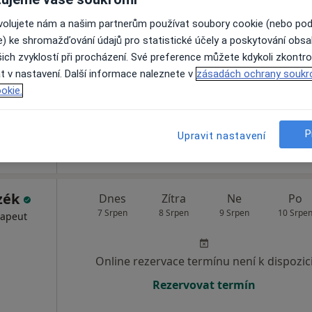
ká
Dnes
Zítra
Ne
Po
ovolujete nám a našim partnerům používat soubory cookie (nebo po
7 Srpen
8 Srpen
9 Srpen
10 Srpe
·
Více
k
e) ke shromažďování údajů pro statistické účely a poskytování obs
ich zvyklostí při procházení. Své preference můžete kdykoli zkontro
t v nastavení. Další informace naleznete v
zásadách ochrany soukr
Online rezervace termínu není k dispozic
okie.
Rezervovat termín
 5 - Řeporyje, Praha
•
Mapa
P
Upravit nastavení
Dětská ordinace, pediatr, praktický lékař pro děti a dorost
zék
Dnes
Zítra
Ne
Po
7 Srpen
8 Srpen
9 Srpen
10 Srpe
rapeut
Online rezervace termínu není k dispozic
Rezervovat termín