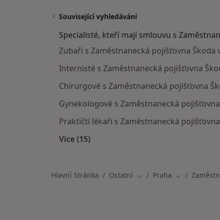
Související vyhledávání
Specialisté, kteří mají smlouvu s Zaměstna
Zubaři s Zaměstnanecká pojišťovna Škoda 
Internisté s Zaměstnanecká pojišťovna Ško
Chirurgové s Zaměstnanecká pojišťovna Šk
Gynekologové s Zaměstnanecká pojišťovna
Praktičtí lékaři s Zaměstnanecká pojišťovn
Více (15)
Více v kategorii: Specialisté, kteří
Hlavní Stránka
Ostatní
Praha
Zaměstn
Změna města
Změna města