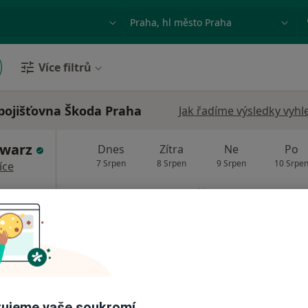
ace, nemoc nebo příjmení
Město nebo region
Více filtrů
pojišťovna Škoda Praha
Jak řadíme výsledky vyhl
hwarz
Dnes
Zítra
Ne
Po
7 Srpen
8 Srpen
9 Srpen
10 Srpe
íce
Online rezervace termínu není k dispozic
Rezervovat termín
ujeme vaše soukromí