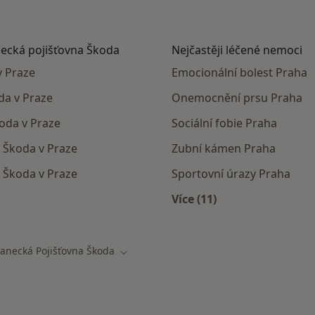
necká pojišťovna Škoda
Nejčastěji léčené nemoci
v Praze
Emocionální bolest Praha
da v Praze
Onemocnění prsu Praha
oda v Praze
Sociální fobie Praha
 Škoda v Praze
Zubní kámen Praha
a Škoda v Praze
Sportovní úrazy Praha
Více (11)
 mají smlouvu s Zaměstnanecká pojišťovna Škoda
Více v kategorii: Nejč
anecká Pojišťovna Škoda
Změna města