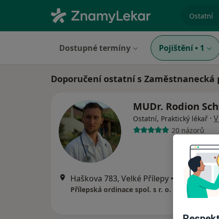
specializ
Dostupné termíny
Pojištění
•
1
Doporučení ostatní s Zaměstnanecká 
MUDr. Rodion Sc
·
V
Ostatní, Praktický lékař
20 názorů
Haškova 783, Velké Přílepy
•
Mapa
Přílepská ordinace spol. s r. o.
Respekt