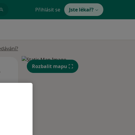
Přihlásit se
Jste lékař?
edávání?
Út
St
Čt
Rozbalit mapu
n
11 Srpen
12 Srpen
13 Srpen
i