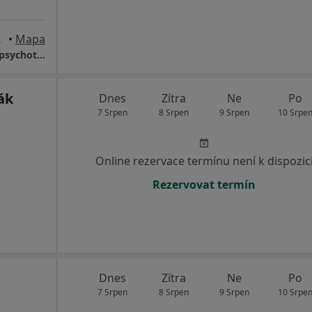
d Labem
•
Mapa
MUDr.Zdeněk Fűzék - Ordinace psychiatrie, psychoterapie a AT
ák
Dnes
Zítra
Ne
Po
7 Srpen
8 Srpen
9 Srpen
10 Srpe
Online rezervace termínu není k dispozic
Rezervovat termín
Dnes
Zítra
Ne
Po
7 Srpen
8 Srpen
9 Srpen
10 Srpe