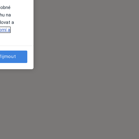
dobné
ahu na
lovat a
omí a
řijmout