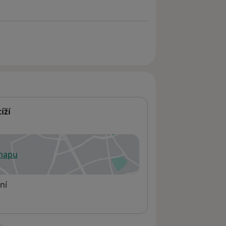
íží
 mapu
 otevře v nové záložce
ní