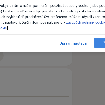
ovolujete nám a našim partnerům používat soubory cookie (nebo po
e) ke shromažďování údajů pro statistické účely a poskytování obs
e až příznaků!
ich zvyklostí při procházení. Své preference můžete kdykoli zkontro
e dobře? Pak je čas na celostní –
t v nastavení. Další informace naleznete v
zásadách ochrany soukr
ím skutečné (často skryté) PŘÍČINY
okie.
ji s certifikovaným zdravotnickým
é příčiny na bázi TČM a současně
t k rovnováze a vlastní autoregulaci
P
Upravit nastavení
užívá 30 let v lékařství a 15 let ve
. komplementární medicíny. Pojďme na
zkušenostech
kožní – hormonální a autoimunitní
át a jiné chronické potíže.
ických potíží:
/