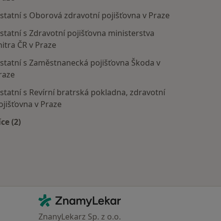
statní s Oborová zdravotní pojišťovna v Praze
statní s Zdravotní pojišťovna ministerstva
nitra ČR v Praze
statní s Zaměstnanecká pojišťovna Škoda v
raze
statní s Revírní bratrská pokladna, zdravotní
ojišťovna v Praze
íce (2)
Více v kategorii: Zdravotní pojišťovny
Kontakt
ZnamyLekar - Hlavní stránka
ZnanyLekarz Sp. z o.o.