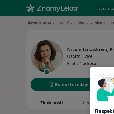
specializ
Hlavní Stránka
Ostatní
Praha
Nicole Luk
Změna města
Nicole Lukášková, P
o specializ
Ostatní
·
Více
Praha
1 adresa
Kontaktní údaje
Zkušenosti
Ceník
Respekt