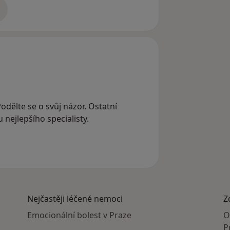
adrese
Podělte se o svůj názor. Ostatní
nejlepšího specialisty.
Nejčastěji léčené nemoci
Z
Emocionální bolest v Praze
O
P