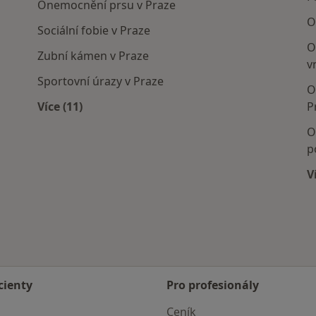
Onemocnění prsu v Praze
O
Sociální fobie v Praze
O
Zubní kámen v Praze
v
Sportovní úrazy v Praze
O
Více (11)
P
Více v kategorii: Nejčastěji léčené nemoci
O
p
V
cienty
Pro profesionály
Ceník