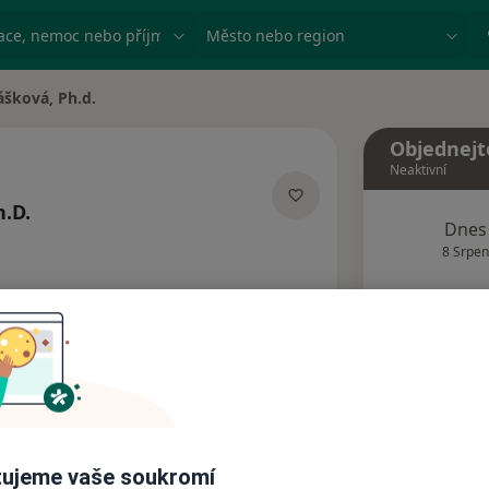
ace, nemoc nebo příjmení
Město nebo region
ášková, Ph.d.
Objednejt
Neaktivní
h.D.
Dnes
acích
8 Srpen
Tento 
Rezervovat termín
Adresy
Názory pacientů
ujeme vaše soukromí