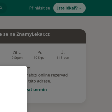
Přihlásit se
Jste lékař?
e se na ZnamyLekar.cz
Zítra
Po
Út
St
Čt
9 Srpen
10 Srpen
11 Srpen
12 Srpen
13 Srp
specialista nenabízí online rezervaci
termínu na této adrese.
Rezervovat termín