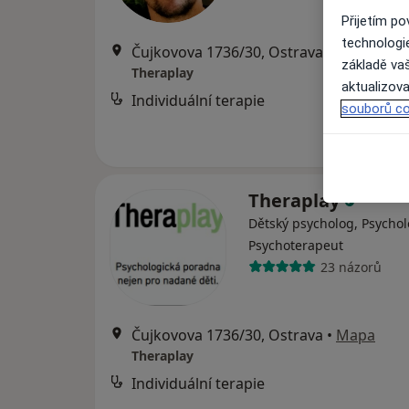
Přijetím p
technologi
Čujkovova 1736/30, Ostrava
•
Mapa
základě vaš
Theraplay
aktualizova
Individuální terapie
souborů co
Theraplay
Dětský psycholog, Psychol
Psychoterapeut
23 názorů
Čujkovova 1736/30, Ostrava
•
Mapa
Theraplay
Individuální terapie