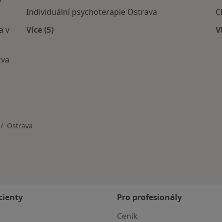
v
Individuální psychoterapie Ostrava
C
a v
Více (5)
V
Více v kategorii: Služby v Ostravě
tva
Ostrava
ěna města
cienty
Pro profesionály
Ceník