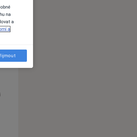
dobné
ahu na
lovat a
omí a
řijmout
Po
Út
St
10 Srpen
11 Srpen
12 Srpen
i