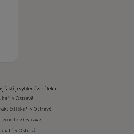
i
ejčastěji vyhledávaní lékaři
ubaři v Ostravě
raktičtí lékaři v Ostravě
nternisté v Ostravě
ediatři v Ostravě