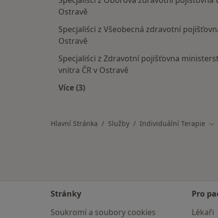
Specjaliści z Oborová zdravotní pojišťovna 
Ostravě
Specjaliści z Všeobecná zdravotní pojišťovn
Ostravě
Specjaliści z Zdravotní pojišťovna ministers
vnitra ČR v Ostravě
Více (3)
Více v kategorii: Pojišťovny v Ostravě
Hlavní Stránka
Služby
Individuální Terapie
Zm
Stránky
Pro pa
Soukromí a soubory cookies
Lékaři