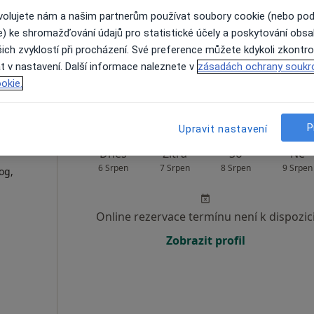
ovolujete nám a našim partnerům používat soubory cookie (nebo po
Rezervovat termín
e) ke shromažďování údajů pro statistické účely a poskytování obs
ich zvyklostí při procházení. Své preference můžete kdykoli zkontro
t v nastavení. Další informace naleznete v
zásadách ochrany soukr
1 200 Kč
okie.
P
Upravit nastavení
Dnes
Zítra
So
Ne
6 Srpen
7 Srpen
8 Srpen
9 Srpen
og,
Online rezervace termínu není k dispozic
Zobrazit profil