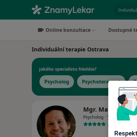
specializ
Online konzultace
Dostupné t
Individuální terapie Ostrava
Jakého specialistu hledáte?
Psycholog
Psychoterapeut
D
Mgr. Marek Hrto
·
Více
Psycholog
25 názorů
Respekt