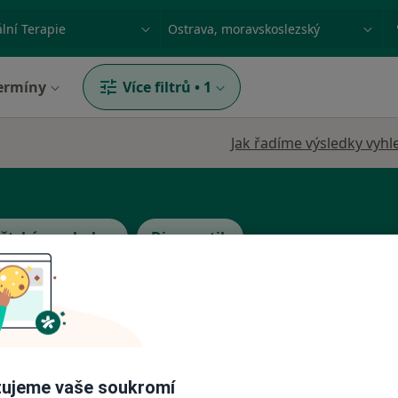
ace, nemoc nebo příjmení
Město nebo region
ermíny
Více filtrů
•
1
Jak řadíme výsledky vyhl
ětský psycholog
Diagnostik
ň
Dnes
Zítra
So
Ne
6 Srpen
7 Srpen
8 Srpen
9 Srpen
ujeme vaše soukromí
Online rezervace termínu není k dispozic