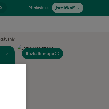
Přihlásit se
Jste lékař?
edávání?
Rozbalit mapu
Po
Út
St
10 Srpen
11 Srpen
12 Srpen
i