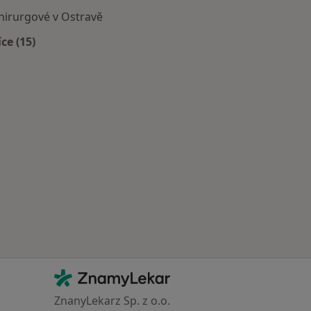
hirurgové v Ostravě
íce (15)
Více v kategorii: Nejčastěji vyhledávaní lékaři
Kontakt
ZnamyLekar - Hlavní stránka
ZnanyLekarz Sp. z o.o.