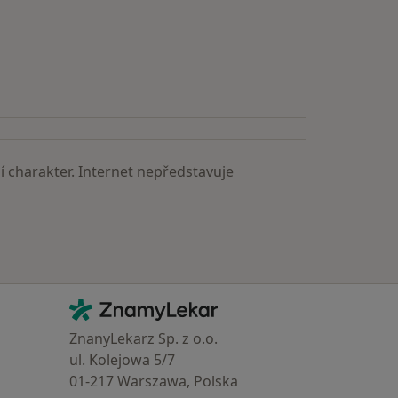
astěji vyhledávaní lékaři
 charakter. Internet nepředstavuje
Kontakt
ZnamyLekar - Hlavní stránka
ZnanyLekarz Sp. z o.o.
ul. Kolejowa 5/7
01-217 Warszawa, Polska