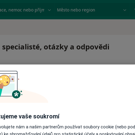
ace, nemoc nebo příjmení
Město nebo region
 specialisté, otázky a odpovědi
 pro zahájení nebo pokračování léčby. Pokud to potřebujet
ujeme vaše soukromí
ci.
ovolujete nám a našim partnerům používat soubory cookie (nebo po
e) ke shromažďování údajů pro statistické účely a poskytování obs