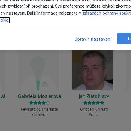
 to funguje?
ich zvyklostí při procházení. Své preference můžete kdykoli zkontro
t v nastavení. Další informace naleznete v
zásadách ochrany soukr
okie.
P
Upravit nastavení
ová
Gabriela Moslerová
Jan Zlatohlavý
Revmatolog, Internista
Ortoped, Chirurg
Boskovice
Praha