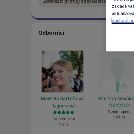
Zobrazit profily specialistů
Jak
základě vaš
aktualizova
souborů co
Odborníci
Marcela Bartoňová -
Martina Novák
Lajnerová
Fyzioterapeut
Kněžice
Fyzioterapeut
Praha