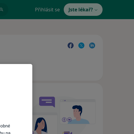
Přihlásit se
Jste lékař?
e,
dobné
ahu na