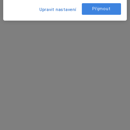
Zuzana Procházková
Přijmout
Upravit nastavení
Dermatolog
Praha
Book a visit
Lada Novotná
Dermatolog
Praha
Book a visit
David Vencour
Internista
Boršov nad Vltavou
Jitka Pokorná