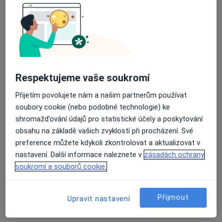
GYN-E-CENTRUM, Londýnská 1, Ústí nad Labem
•
Mapa
Ord. praktického lékaře gynekologa
Tento specialista nenabízí online rezervaci termínu na této adrese.
Rezervovat termín
Respektujeme vaše soukromí
Přijetím povolujete nám a našim partnerům používat
soubory cookie (nebo podobné technologie) ke
shromažďování údajů pro statistické účely a poskytování
obsahu na základě vašich zvyklostí při procházení. Své
preference můžete kdykoli zkontrolovat a aktualizovat v
nastavení. Další informace naleznete v
zásadách ochrany
Jaromír Pošar
soukromí a souborů cookie.
Gynekolog
14 názorů
Přijmout
Upravit nastavení
Adresa 1
Adresa 2