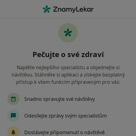
Hla
Gynekolog • Ústí nad Labem, ústecký
Filtry
• 1
Mapa
Doporučení gynekologové s Zdravotní
Pečujte o své zdraví
pojišťovna ministerstva vnitra ČR Ústí nad
Labem
Najděte nejlepšího specialistu a objednejte si
Jak řadíme výsledky vyhledávání?
návštěvu. Stáhněte si aplikaci a získejte bezplatný
přístup k všem funkcím připraveným pro vás:
Snadno spravujte své návštěvy
Odesílejte zprávy svým specialistům
Dostávejte připomenutí o návštěvě
MUDr. Al-Eraidi Hilmi