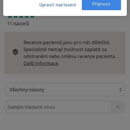
Přijmout
Upravit nastavení
11 názorů
Recenze pacientů jsou pro nás důležité.
Specialisté nemají možnost zaplatit za
odstranění nebo změnu recenze pacienta.
Další informace o názorech
Další informace.
Hledejte v názorech