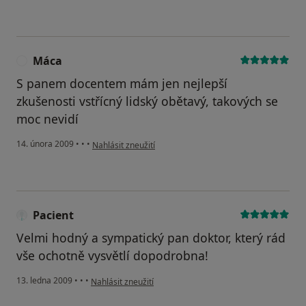
Máca
M
S panem docentem mám jen nejlepší
zkušenosti vstřícný lidský obětavý, takových se
moc nevidí
podle názoru uživatele Máca
14. února 2009
•
•
•
Nahlásit zneužití
Pacient
Velmi hodný a sympatický pan doktor, který rád
vše ochotně vysvětlí dopodrobna!
podle názoru uživatele Pacient
13. ledna 2009
•
•
•
Nahlásit zneužití