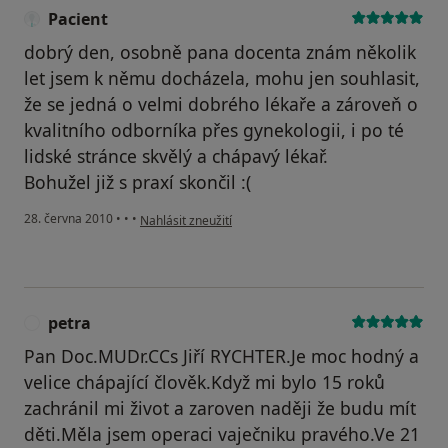
Pacient
dobrý den, osobně pana docenta znám několik
let jsem k němu docházela, mohu jen souhlasit,
že se jedná o velmi dobrého lékaře a zároveň o
kvalitního odborníka přes gynekologii, i po té
lidské stránce skvělý a chápavý lékař.
Bohužel již s praxí skončil :(
podle názoru uživatele Pacient
28. června 2010
•
•
•
Nahlásit zneužití
petra
P
Pan Doc.MUDr.CCs Jiří RYCHTER.Je moc hodný a
velice chápající člověk.Když mi bylo 15 roků
zachránil mi život a zaroven naději že budu mít
děti.Měla jsem operaci vaječniku pravého.Ve 21