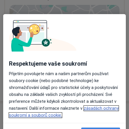
Přiblížit mapu
se otevře v nové záložce
Dostupnost
Na této adrese online kalendář není aktivní
Co mám v takové situaci udělat?
Způsoby platby (soukromé návštěvy)
Respektujeme vaše soukromí
Na teto adrese lékař přijímá pacienty na pojišťovnu
Detaily
Přijetím povolujete nám a našim partnerům používat
soubory cookie (nebo podobné technologie) ke
shromažďování údajů pro statistické účely a poskytování
Více
o adrese
obsahu na základě vašich zvyklostí při procházení. Své
preference můžete kdykoli zkontrolovat a aktualizovat v
nastavení. Další informace naleznete v
zásadách ochrany
Názory
soukromí a souborů cookie.
Přidejte svůj názor