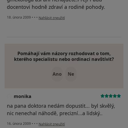
docentovi hodně zdraví a rodiné pohody.
podle názoru uživatele M.Z.H
18. února 2009
•
•
•
Nahlásit zneužití
Pomáhají vám názory rozhodovat o tom,
kterého specialistu nebo ordinaci navštívit?
Ano
Ne
monika
M
na pana doktora nedám dopustit... byl skvělý,
nic nenechal náhodě, precizní...a lidský..
podle názoru uživatele monika
16. února 2009
•
•
•
Nahlásit zneužití