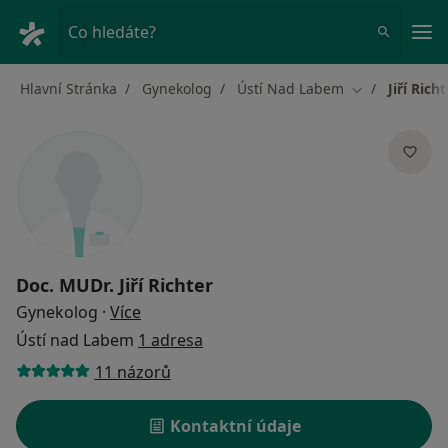
Hla
Co hledáte?
Hlavní Stránka
Gynekolog
Ústí Nad Labem
Jiří Richt
Změna města
Doc. MUDr.
Jiří Richter
o specializacích
Gynekolog
·
Více
Ústí nad Labem
1 adresa
11 názorů
Kontaktní údaje