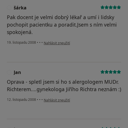
šárka
Š
Pak docent je velmi dobrý lékař a umí i lidsky
pochopit pacientku a poradit.Jsem s ním velmi
spokojená.
podle názoru uživatele šárka
19. listopadu 2008
•
•
•
Nahlásit zneužití
Jan
J
Oprava - spletl jsem si ho s alergologem MUDr.
Richterem....gynekologa Jiřího Richtra neznám :)
podle názoru uživatele Jan
12. listopadu 2008
•
•
•
Nahlásit zneužití