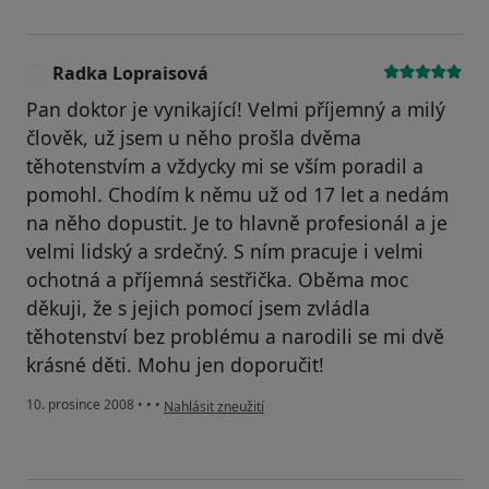
Radka Lopraisová
R
Pan doktor je vynikající! Velmi příjemný a milý
člověk, už jsem u něho prošla dvěma
těhotenstvím a vždycky mi se vším poradil a
pomohl. Chodím k němu už od 17 let a nedám
na něho dopustit. Je to hlavně profesionál a je
velmi lidský a srdečný. S ním pracuje i velmi
ochotná a příjemná sestřička. Oběma moc
děkuji, že s jejich pomocí jsem zvládla
těhotenství bez problému a narodili se mi dvě
krásné děti. Mohu jen doporučit!
podle názoru uživatele Radka Lopraisová
10. prosince 2008
•
•
•
Nahlásit zneužití