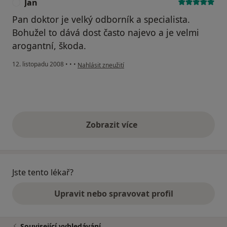
Jan
J
Pan doktor je velký odborník a specialista.
Bohužel to dává dost často najevo a je velmi
arogantní, škoda.
podle názoru uživatele Jan
12. listopadu 2008
•
•
•
Nahlásit zneužití
Zobrazit více
výše uvedené názory
Jste tento lékař?
Upravit nebo spravovat profil
Související vyhledávání