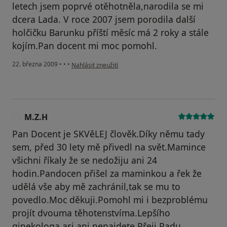
letech jsem poprvé otěhotněla,narodila se mi
dcera Lada. V roce 2007 jsem porodila další
holčičku Barunku příští měsíc má 2 roky a stále
kojím.Pan docent mi moc pomohl.
podle názoru uživatele petra
22. března 2009
•
•
•
Nahlásit zneužití
M.Z.H
M
Pan Docent je SKVěLEJ člověk.Díky němu tady
sem, před 30 lety mě přivedl na svět.Mamince
všichni říkaly že se nedožiju ani 24
hodin.Pandocen přišel za maminkou a řek že
udělá vše aby mě zachránil,tak se mu to
povedlo.Moc děkuji.Pomohl mi i bezproblému
projít dvouma těhotenstvíma.Lepšího
ginekologa asi ani nenajdete.Přeji Padu