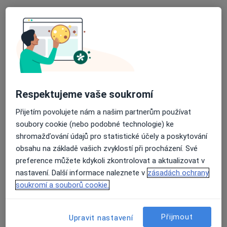
39 názorů
Sportovní 244, Moravský Písek
•
Mapa
Gynekologická ambulance
Tento specialista nenabízí online rezervaci termínu na této adrese.
Rezervovat termín
Respektujeme vaše soukromí
Přijetím povolujete nám a našim partnerům používat
soubory cookie (nebo podobné technologie) ke
shromažďování údajů pro statistické účely a poskytování
obsahu na základě vašich zvyklostí při procházení. Své
preference můžete kdykoli zkontrolovat a aktualizovat v
nastavení. Další informace naleznete v
zásadách ochrany
MUDr. Igor Bychler
soukromí a souborů cookie.
Gynekolog, Praktický lékař
13 názorů
Přijmout
Upravit nastavení