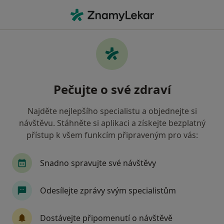
Hla
Gynekolog • Uherské Hradiště, zlínský
Filtry
• 1
Mapa
Doporučení gynekologové s Revírní
Pečujte o své zdraví
bratrská pokladna, zdravotní pojišťovna
Uherské Hradiště
Najděte nejlepšího specialistu a objednejte si
Jak řadíme výsledky vyhledávání?
návštěvu. Stáhněte si aplikaci a získejte bezplatný
přístup k všem funkcím připraveným pro vás:
Snadno spravujte své návštěvy
Odesílejte zprávy svým specialistům
Dostávejte připomenutí o návštěvě
Prim. MUDr. Leopold Rotter