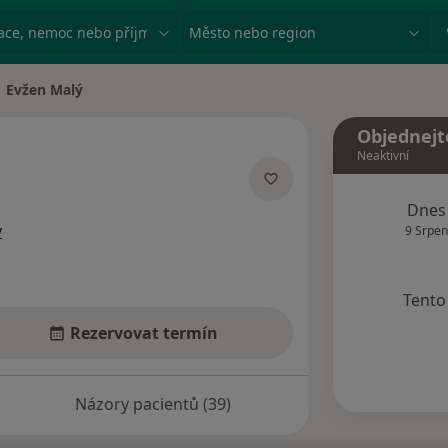
ace, nemoc nebo příjmení
Město nebo region
Evžen Malý
na města
Objednejt
Neaktivní
lizacích
Dnes
y
9 Srpen
Tento 
Rezervovat termín
Názory pacientů (39)