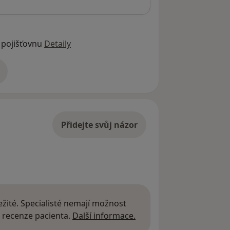
 pojišťovnu
Detaily
adrese
Přidejte svůj názor
žité. Specialisté nemají možnost
Další informace o názor
 recenze pacienta.
Další informace.