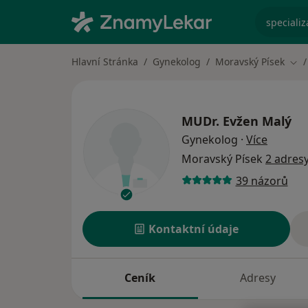
specializ
Hlavní Stránka
Gynekolog
Moravský Písek
Změ
MUDr.
Evžen Malý
o specia
Gynekolog
·
Více
Moravský Písek
2 adres
39 názorů
Kontaktní údaje
Ceník
Adresy