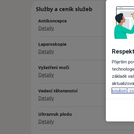
Služby a ceník služeb
Antikoncepce
Detaily
Laparoskopie
Respekt
Detaily
Přijetím p
Vyšetření moči
technologi
Detaily
základě vaš
aktualizova
souborů co
Vedení těhotenství
Detaily
Ultrazvuk plodu
Detaily