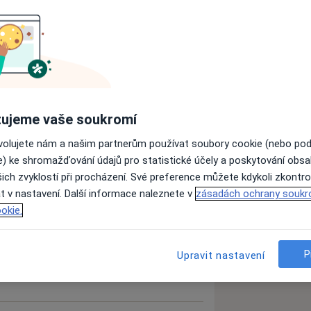
ujeme vaše soukromí
ovolujete nám a našim partnerům používat soubory cookie (nebo po
e) ke shromažďování údajů pro statistické účely a poskytování obs
ich zvyklostí při procházení. Své preference můžete kdykoli zkontro
t v nastavení. Další informace naleznete v
zásadách ochrany soukr
okie.
P
Upravit nastavení