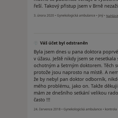
řeší. Takový přistup jsem v Brně nezaž
podle ná
3. února 2020
•
Gynekologická ambulance
•
Jiný
•
Nahlásit
Váš účet byl odstraněn
Byla jsem dnes u pana doktora poprvé
v úžasu. Ještě nikdy jsem se nesetkala
ochotným a šetrným doktorem. Těch s
protože jsou naprosto na místě. A nemy
že by nebyl pan doktor odborník, nikdo
mého problému, jako on. Takže děkuji,
mám ze dnešního setkání velikou rados
často !!!
24. července 2018
•
Gynekologická ambulance
•
kontrola