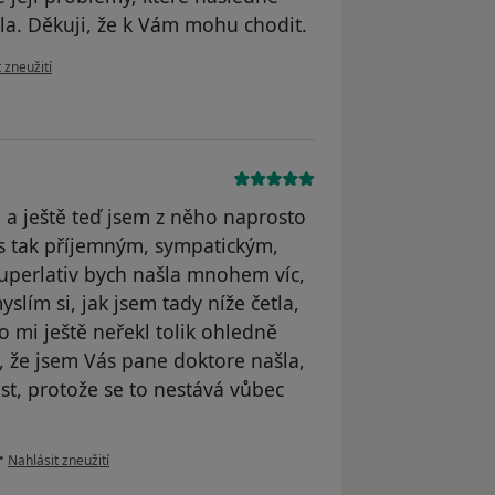
ila. Děkuji, že k Vám mohu chodit.
zoru uživatele Pavlína
 zneužití
 a ještě teď jsem z něho naprosto
 s tak příjemným, sympatickým,
uperlativ bych našla mnohem víc,
slím si, jak jsem tady níže četla,
 mi ještě neřekl tolik ohledně
 že jsem Vás pane doktore našla,
t, protože se to nestává vůbec
podle názoru uživatele Váš účet byl odstraněn
•
Nahlásit zneužití