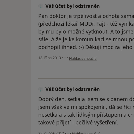
Váš účet byl odstraněn
Pan doktor je trpělivost a ochota sam
(předchozí lékař MUDr. Fajt - též vynika
by mu bylo možné vytknout. A to jsme 
sále. A že je ke komunikaci se mnou 
pochopil ihned. :-) Děkuji moc za jeho 
podle názoru uživatele Váš účet byl od
18. října 2013
•
•
•
Nahlásit zneužití
Váš účet byl odstraněn
Dobrý den, setkala jsem se s panem do
jsem však velmi spokojená , dá se říci
nesetkala s tak lidksým přístupem a ch
takové přijetí i pečlivé vyšetření.
podle názoru uživatele Váš účet byl 
23. dubna 2012
•
•
•
Nahlásit zneužití