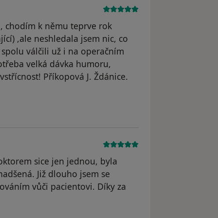
a, chodím k němu teprve rok
jící) ,ale neshledala jsem nic, co
spolu válčili už i na operačním
potřeba velká dávka humoru,
vstřícnost! Příkopová J. Ždánice.
straněn
ktorem sice jen jednou, byla
 nadšená. Již dlouho jsem se
ováním vůči pacientovi. Díky za
odstraněn