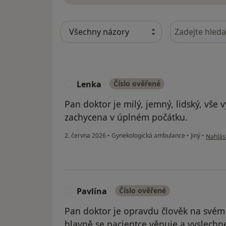
Hledejte v ná
Lenka
Číslo ověřené
L
Pan doktor je milý, jemný, lidský, vše
zachycena v úplném počátku.
podle n
2. června 2026
•
Gynekologická ambulance
•
Jiný
•
Nahlási
Pavlína
Číslo ověřené
P
Pan doktor je opravdu člověk na svém m
hlavně se pacientce věnuje a vyslechne