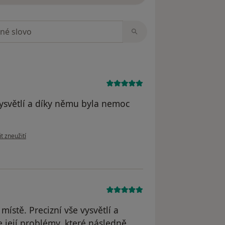
zorech
 vysvětlí a díky němu byla nemoc
ázoru uživatele Lenka
t zneužití
ístě. Precizní vše vysvětlí a
 její problémy, které následně