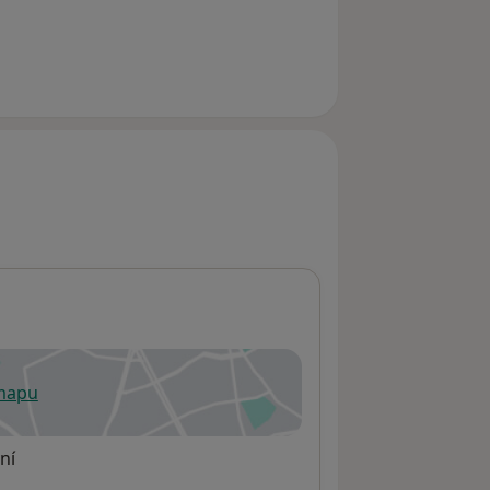
 mapu
 otevře v nové záložce
ní