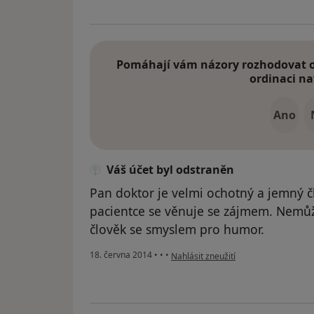
Pomáhají vám názory rozhodovat o 
ordinaci na
Ano
Váš účet byl odstraněn
Pan doktor je velmi ochotný a jemný čl
pacientce se věnuje se zájmem. Nemůžu
člověk se smyslem pro humor.
podle názoru uživatele Váš účet byl 
18. června 2014
•
•
•
Nahlásit zneužití