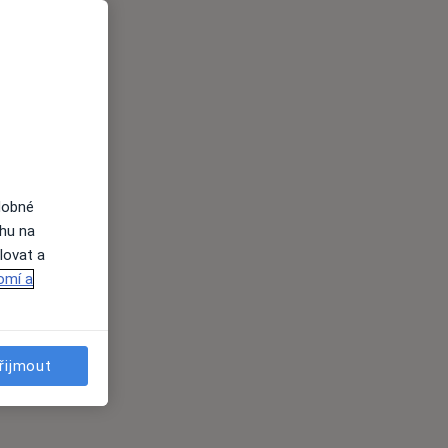
dobné
ahu na
lovat a
omí a
řijmout