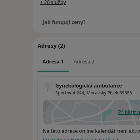
+ 20 služby
Jak fungují ceny?
Adresy (2)
Adresa 1
Adresa 2
Gynekologická ambulance
Sportovní 244,
Moravský Písek
69685
Přiblížit
se
Dostupnost
Na této adrese online kalendář není aktiv
Co mám v takové situaci udělat?