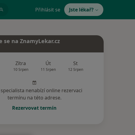
Přihlásit se
Jste lékař?
e se na ZnamyLekar.cz
Zítra
Út
St
Čt
Pá
10 Srpen
11 Srpen
12 Srpen
13 Srpen
14 Srp
specialista nenabízí online rezervaci
termínu na této adrese.
Rezervovat termín