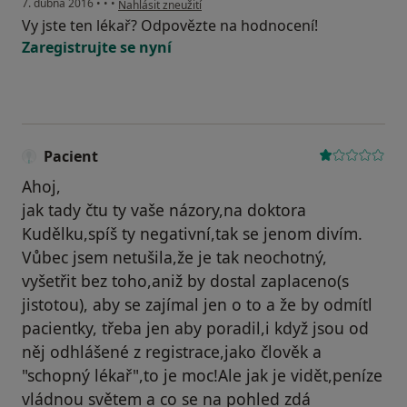
7. dubna 2016
•
•
•
Nahlásit zneužití
Vy jste ten lékař? Odpovězte na hodnocení!
Zaregistrujte se nyní
Pacient
Ahoj,
jak tady čtu ty vaše názory,na doktora
Kudělku,spíš ty negativní,tak se jenom divím.
Vůbec jsem netušila,že je tak neochotný,
vyšetřit bez toho,aniž by dostal zaplaceno(s
jistotou), aby se zajímal jen o to a že by odmítl
pacientky, třeba jen aby poradil,i když jsou od
něj odhlášené z registrace,jako člověk a
"schopný lékař",to je moc!Ale jak je vidět,peníze
vládnou světem a co se na pohled zdá