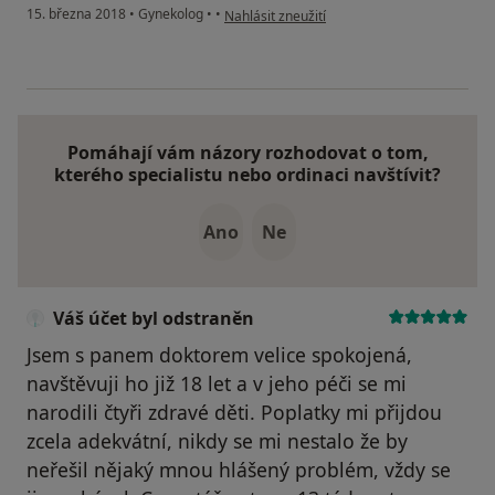
podle názoru uživatele Váš účet byl odstran
15. března 2018
•
Gynekolog
•
•
Nahlásit zneužití
Pomáhají vám názory rozhodovat o tom,
kterého specialistu nebo ordinaci navštívit?
Ano
Ne
Váš účet byl odstraněn
Jsem s panem doktorem velice spokojená,
navštěvuji ho již 18 let a v jeho péči se mi
narodili čtyři zdravé děti. Poplatky mi přijdou
zcela adekvátní, nikdy se mi nestalo že by
neřešil nějaký mnou hlášený problém, vždy se