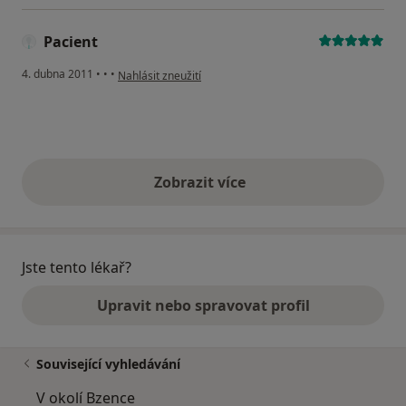
Pacient
podle názoru uživatele Pacient
4. dubna 2011
•
•
•
Nahlásit zneužití
Zobrazit více
výše uvedené názory
Jste tento lékař?
Upravit nebo spravovat profil
Související vyhledávání
V okolí Bzence