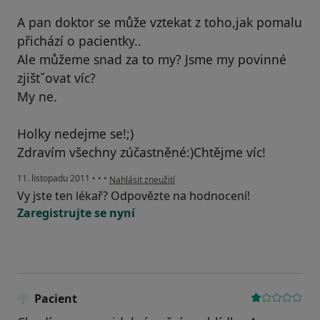
A pan doktor se může vztekat z toho,jak pomalu
přichází o pacientky..
Ale můžeme snad za to my? Jsme my povinné
zjištˇovat víc?
My ne.
Holky nedejme se!;)
Zdravím všechny zúčastněné:)Chtějme víc!
podle názoru uživatele Pacient
11. listopadu 2011
•
•
•
Nahlásit zneužití
Vy jste ten lékař? Odpovězte na hodnocení!
Zaregistrujte se nyní
Pacient