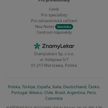
Pro profesionály
Ceník
Pro specialisty
Pro zdravotnická zařízení
Noa Notes
Novinka
Centrum nápovědy
Kontakt
ZnamyLekar - Hlavní stránka
ZnanyLekarz Sp. z o.o.
ul. Kolejowa 5/7
01-217 Warszawa, Polska
se otevře v nové záložce
se otevře v nové záložce
se otevře v nové záložce
se otevře v nové záložce
se otevře v 
se o
Polska
,
Türkiye
,
España
,
Italia
,
Deutschland
,
Česko
,
se otevře v nové záložce
se otevře v nové záložce
se otevře v nové záložce
se otevře v nové záložc
se otevře v 
se ote
Portugal
,
México
,
Chile
,
Brasil
,
Argentina
,
Perú
,
se otevře v nové záložce
Colombia