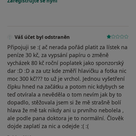
Zaregistrujte se nyní
Váš účet byl odstraněn
Připojuji se :( ač nerada pořád platit za lístek na
peníze 30 kč, za vypsání papíru o změně
vycházek 80 kč roční poplatek jako sponzorský
dar :D :D a za utz kde změří hlavičku a fotka nic
moc 300 kč??? to už je vrchol. Jednou vyšetření
čípku hned na začátku a potom nic kdybych se
teď otvírala a nevěděla o tom nevím jak by to
dopadlo, stěžovala jsem si že mě strašně bolí
hlava že mě tak nikdy ani u prvního nebolela ,
ale podle pana doktora je to normální. Člověk
dojde zaplatí za nic a odejde :( :(
podle názoru uživatele Váš účet byl odstraněn