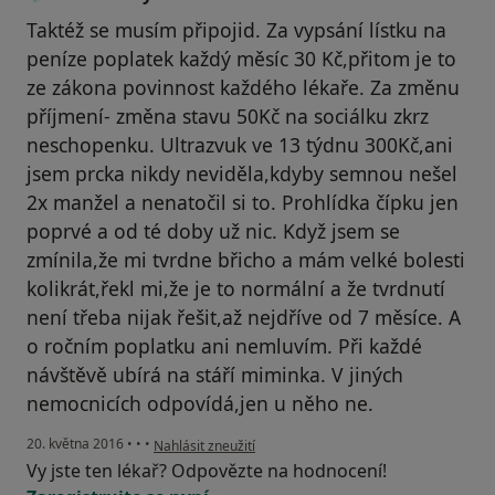
Taktéž se musím připojid. Za vypsání lístku na
peníze poplatek každý měsíc 30 Kč,přitom je to
ze zákona povinnost každého lékaře. Za změnu
příjmení- změna stavu 50Kč na sociálku zkrz
neschopenku. Ultrazvuk ve 13 týdnu 300Kč,ani
jsem prcka nikdy neviděla,kdyby semnou nešel
2x manžel a nenatočil si to. Prohlídka čípku jen
poprvé a od té doby už nic. Když jsem se
zmínila,že mi tvrdne břicho a mám velké bolesti
kolikrát,řekl mi,že je to normální a že tvrdnutí
není třeba nijak řešit,až nejdříve od 7 měsíce. A
o ročním poplatku ani nemluvím. Při každé
návštěvě ubírá na stáří miminka. V jiných
nemocnicích odpovídá,jen u něho ne.
podle názoru uživatele Váš účet byl odstraněn
20. května 2016
•
•
•
Nahlásit zneužití
Vy jste ten lékař? Odpovězte na hodnocení!