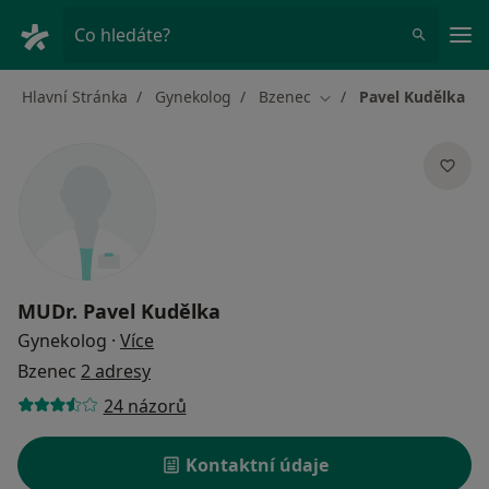
Hla
Co hledáte?
Hlavní Stránka
Gynekolog
Bzenec
Pavel Kudělka
Změna města
MUDr.
Pavel Kudělka
o specializacích
Gynekolog
·
Více
Bzenec
2 adresy
24 názorů
Kontaktní údaje