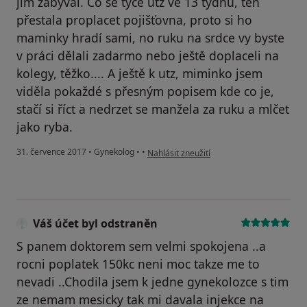
jim zabýval. Co se týče utz ve 13 týdnu, ten
přestala proplacet pojišťovna, proto si ho
maminky hradí sami, no ruku na srdce vy byste
v práci dělali zadarmo nebo ještě doplaceli na
kolegy, těžko.... A ještě k utz, miminko jsem
viděla pokaždé s přesným popisem kde co je,
stačí si říct a nedrzet se manžela za ruku a mlčet
jako ryba.
podle názoru uživatele Váš účet byl odstr
31. července 2017
•
Gynekolog
•
•
Nahlásit zneužití
Váš účet byl odstraněn
S panem doktorem sem velmi spokojena ..a
rocni poplatek 150kc neni moc takze me to
nevadi ..Chodila jsem k jedne gynekolozce s tim
ze nemam mesicky tak mi davala injekce na