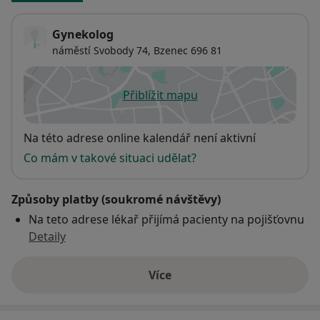
Gynekolog
náměstí Svobody 74,
Bzenec
696 81
Přiblížit mapu
se otevře v nové záložce
Dostupnost
Na této adrese online kalendář není aktivní
Co mám v takové situaci udělat?
Způsoby platby (soukromé návštěvy)
Na teto adrese lékař přijímá pacienty na pojišťovnu
Detaily
Více
o adrese