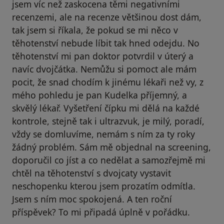
jsem víc než zaskocena těmi negativními
recenzemi, ale na recenze většinou dost dám,
tak jsem si říkala, že pokud se mi něco v
těhotenství nebude líbit tak hned odejdu. No
těhotenství mi pan doktor potvrdil v úterý a
navíc dvojčátka. Nemůžu si pomoct ale mám
pocit, že snad chodím k jinému lékaři než vy, z
mého pohledu je pan Kudelka příjemný, a
skvělý lékař. Vyšetření čípku mi dělá na každé
kontrole, stejně tak i ultrazvuk, je milý, poradí,
vždy se domluvíme, nemám s ním za ty roky
žádný problém. Sám mě objednal na screening,
doporučil co jíst a co nedělat a samozřejmě mi
chtěl na těhotenství s dvojcaty vystavit
neschopenku kterou jsem prozatím odmítla.
Jsem s ním moc spokojená. A ten roční
příspěvek? To mi připadá úplně v pořádku.