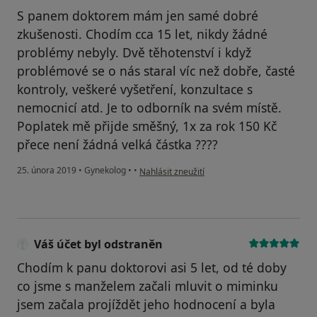
S panem doktorem mám jen samé dobré
zkušenosti. Chodím cca 15 let, nikdy žádné
problémy nebyly. Dvě těhotenství i když
problémové se o nás staral víc než dobře, časté
kontroly, veškeré vyšetření, konzultace s
nemocnicí atd. Je to odborník na svém místě.
Poplatek mě přijde směšný, 1x za rok 150 Kč
přece není žádná velká částka ????
podle názoru uživatele Váš účet byl odstraně
25. února 2019
•
Gynekolog
•
•
Nahlásit zneužití
Váš účet byl odstraněn
Chodím k panu doktorovi asi 5 let, od té doby
co jsme s manželem začali mluvit o miminku
jsem začala projíždět jeho hodnocení a byla