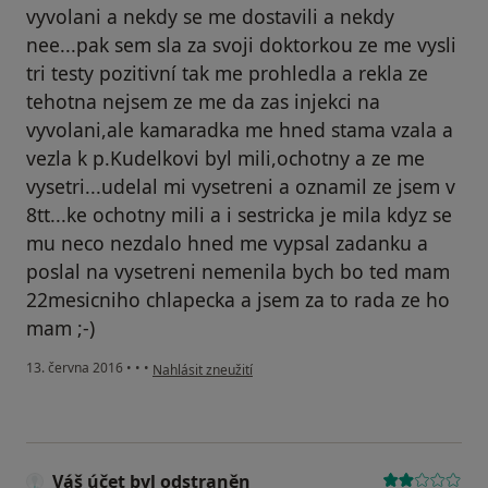
vyvolani a nekdy se me dostavili a nekdy
nee...pak sem sla za svoji doktorkou ze me vysli
tri testy pozitivní tak me prohledla a rekla ze
tehotna nejsem ze me da zas injekci na
vyvolani,ale kamaradka me hned stama vzala a
vezla k p.Kudelkovi byl mili,ochotny a ze me
vysetri...udelal mi vysetreni a oznamil ze jsem v
8tt...ke ochotny mili a i sestricka je mila kdyz se
mu neco nezdalo hned me vypsal zadanku a
poslal na vysetreni nemenila bych bo ted mam
22mesicniho chlapecka a jsem za to rada ze ho
mam ;-)
podle názoru uživatele Váš účet byl odstraněn
13. června 2016
•
•
•
Nahlásit zneužití
Váš účet byl odstraněn