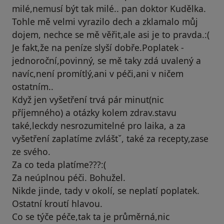
milé,nemusí být tak milé.. pan doktor Kudělka.
Tohle mě velmi vyrazilo dech a zklamalo můj
dojem, nechce se mě věřit,ale asi je to pravda.:(
Je fakt,že na peníze slyší dobře.Poplatek -
jednoroční,povinný, se mě taky zdá uvalený a
navíc,není promítlý,ani v péči,ani v ničem
ostatním..
Když jen vyšetření trvá pár minut(nic
příjemného) a otázky kolem zdrav.stavu
také,leckdy nesrozumitelné pro laika, a za
vyšetření zaplatíme zvláštˇ, také za recepty,zase
ze svého.
Za co teda platíme???:(
Za neúplnou péči. Bohužel.
Nikde jinde, tady v okolí, se neplatí poplatek.
Ostatní kroutí hlavou.
Co se týče péče,tak ta je průměrná,nic