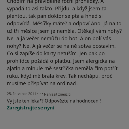
Chodím na pravidelné roční prohlídky. A
vypadá to asi takto. Přijdu, a když jsem za
plentou, tak pan doktor se ptá a hned si
odpovídá. Měsíčky máte? a odpoví Ano. Já na to
už tři měsíce jsem je neměla. Otěkají vám nohy?
Ne. a já večer nemůžu do bot. A on bolí vás
nohy? Ne. A já večer se na ně sotva postavím.
Co si zapíše do karty netuším. Jen pak po
prohlídce požádá o platbu. Jsem alergická na
ajatin a minule mě sestřička neměla čím potřít
ruku, když mě brala krev. Tak nechápu, proč
musíme přispívat na ordinaci.
podle názoru uživatele Pacient
25. července 2011
•
•
•
Nahlásit zneužití
Vy jste ten lékař? Odpovězte na hodnocení!
Zaregistrujte se nyní