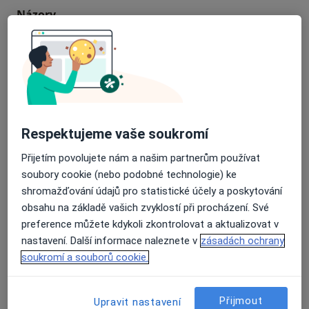
Názory
Přidejte svůj názor
24 názorů
Respektujeme vaše soukromí
Recenze pacientů jsou pro nás důležité.
Přijetím povolujete nám a našim partnerům používat
Specialisté nemají možnost zaplatit za
soubory cookie (nebo podobné technologie) ke
odstranění nebo změnu recenze pacienta.
shromažďování údajů pro statistické účely a poskytování
Další informace o názorech
Další informace.
obsahu na základě vašich zvyklostí při procházení. Své
preference můžete kdykoli zkontrolovat a aktualizovat v
nastavení. Další informace naleznete v
zásadách ochrany
soukromí a souborů cookie.
Hledejte v názorech
Přijmout
Upravit nastavení