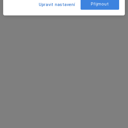
Přijmout
53 názorů
Upravit nastavení
Adresa 1
Adresa 2
Potěminova 13, Teplice
•
Mapa
Ord. praktického lékaře gynekologa
Tento specialista nenabízí online rezervaci termínu na této adrese.
Rezervovat termín