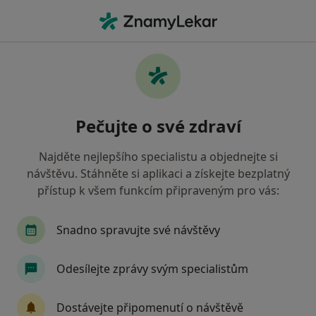
Hla
Gynekolog • Teplice, ústecký
Filtry
Mapa
Gynekolog Teplice
Pečujte o své zdraví
Jak řadíme výsledky vyhledávání?
Najděte nejlepšího specialistu a objednejte si
návštěvu. Stáhněte si aplikaci a získejte bezplatný
Jakou pojišťovnu máte?
přístup k všem funkcím připraveným pro vás:
Všeobecná zdravotní pojišťovna
Zdravotní poj
Snadno spravujte své návštěvy
Odesílejte zprávy svým specialistům
Dostávejte připomenutí o návštěvě