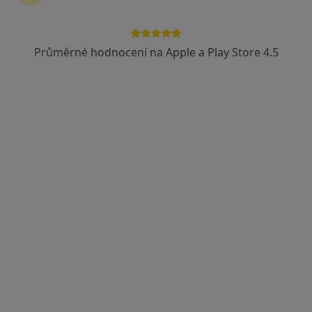
Průměrné hodnocení na Apple a Play Store 4.5
Jaromír Pošar
Gynekolog
14 názorů
Masarykova 331, Ústí nad Labem
•
Mapa
Ord. praktického lékaře gynekologa
Tento specialista nenabízí online rezervaci termínu na této adrese.
Rezervovat termín