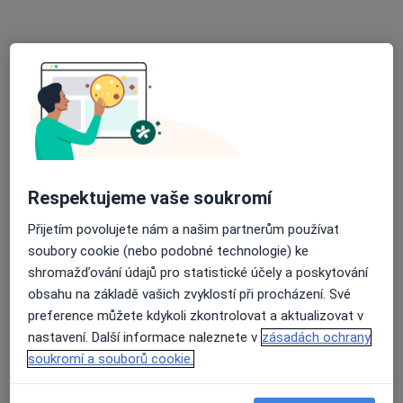
Klinika TORNERO s.r.o
·
Více
Gynekolog, Chirurg, Kardiolog
8 názorů
Rembrandtova 382/6, Ústí nad Labem
•
Mapa
Klinika TORNERO s.r.o
Tato klinika nemá specialisty s dostupnými termíny v online kalendáři
Zobrazit profil
Respektujeme vaše soukromí
Přijetím povolujete nám a našim partnerům používat
soubory cookie (nebo podobné technologie) ke
shromažďování údajů pro statistické účely a poskytování
obsahu na základě vašich zvyklostí při procházení. Své
preference můžete kdykoli zkontrolovat a aktualizovat v
nastavení. Další informace naleznete v
zásadách ochrany
soukromí a souborů cookie.
MUDr. Petr Hubáček
Gynekolog