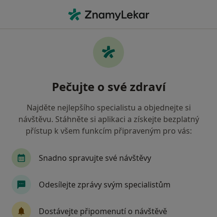
Hla
Gynekolog • Teplice, ústecký
Filtry
Mapa
Gynekolog Teplice
Pečujte o své zdraví
Jak řadíme výsledky vyhledávání?
Najděte nejlepšího specialistu a objednejte si
návštěvu. Stáhněte si aplikaci a získejte bezplatný
Jakou pojišťovnu máte?
přístup k všem funkcím připraveným pro vás:
Všeobecná zdravotní pojišťovna
Zdravotní poj
Snadno spravujte své návštěvy
Odesílejte zprávy svým specialistům
Dostávejte připomenutí o návštěvě