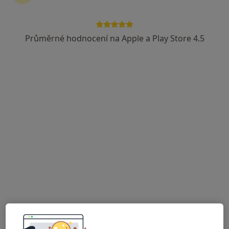
Průměrné hodnocení na Apple a Play Store 4.5
Stellart s.r.o., gynekologie
Gynekolog
Krupská 12/17, Teplice
•
Mapa
Stellart s.r.o., gynekologie
Tato klinika nemá specialisty s dostupnými termíny v online kalendáři
Zobrazit profil