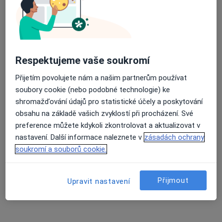
MUDr. Karel Helcl
Gynekolog
8 názorů
Rembrandtova 382/6, Ústí nad Labem
•
Mapa
Respektujeme vaše soukromí
Klinika TORNERO s.r.o
Tento specialista nenabízí online rezervaci termínu na této adrese.
Přijetím povolujete nám a našim partnerům používat
soubory cookie (nebo podobné technologie) ke
Rezervovat termín
shromažďování údajů pro statistické účely a poskytování
obsahu na základě vašich zvyklostí při procházení. Své
preference můžete kdykoli zkontrolovat a aktualizovat v
nastavení. Další informace naleznete v
zásadách ochrany
soukromí a souborů cookie.
Přijmout
Upravit nastavení
MUDr. Svatopluk Černý