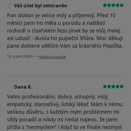
Váš účet byl odstraněn
Pan doktor je velice milý a příjemný. Před 10
měsíci jsem ho měla u porodu a naštěstí
rozhodl o císařském řezu jinak by se můj malej
asi udusil - dusila ho pupeční šňůra. Moc děkuji
pane doktore vděčím Vám za krásného Pepíčka.
podle názoru uživatele Váš účet byl odstraněn
18. srpna 2009
•
•
•
Nahlásit zneužití
Dana K.
D
Velmi profesionální, dobrý, schopný, milý,
empatický, starostlivý, lidský lékař. Mám k němu
velikou důvěru, s každým mým problémem mi
vždy poradil a nikdy mi nedal najevo, že jsem
přišla s "nesmyslem" i když to ve finále nesmysl