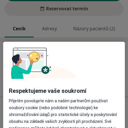
Rezervovat termín
Ceník
Adresy
Názory pacientů (2)
Ceník
Informace o službách a cenách nejsou k dispozici
Tento specialista ještě nepřidával žádné informace o
svých službách.
Respektujeme vaše soukromí
Přijetím povolujete nám a našim partnerům používat
Adresa
soubory cookie (nebo podobné technologie) ke
shromažďování údajů pro statistické účely a poskytování
Ord. praktického lékaře gynekologa
obsahu na základě vašich zvyklostí při procházení. Své
Masarykova 331,
Ústí nad Labem
40001