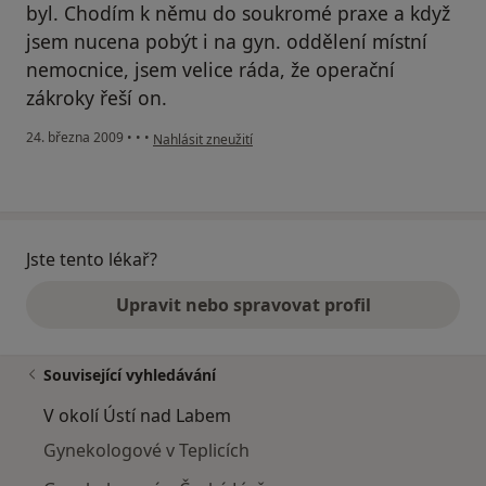
byl. Chodím k němu do soukromé praxe a když
jsem nucena pobýt i na gyn. oddělení místní
nemocnice, jsem velice ráda, že operační
zákroky řeší on.
podle názoru uživatele Dana K.
24. března 2009
•
•
•
Nahlásit zneužití
Jste tento lékař?
Upravit nebo spravovat profil
Související vyhledávání
V okolí Ústí nad Labem
Gynekologové v Teplicích