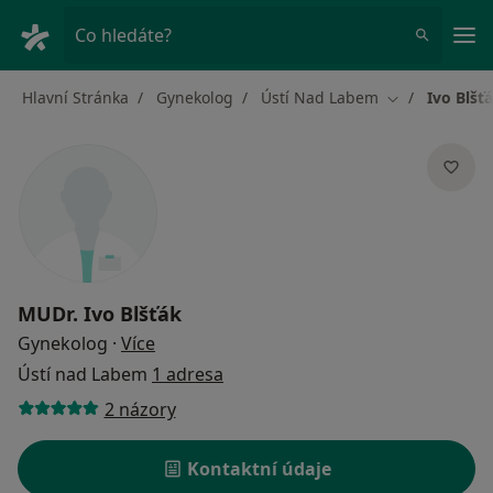
Hla
Co hledáte?
Hlavní Stránka
Gynekolog
Ústí Nad Labem
Ivo Blšť
Změna města
MUDr.
Ivo Blšťák
o specializacích
Gynekolog
·
Více
Ústí nad Labem
1 adresa
2 názory
Kontaktní údaje