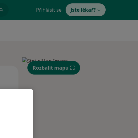
Přihlásit se
Jste lékař?
Rozbalit mapu
St
Čt
Pá
n
12 Srpen
13 Srpen
14 Srpen
i