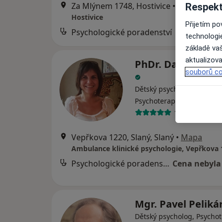
Za Mlýnem 1748, Hostivice
•
Mapa
Respekt
Hostivice
Přijetím p
Psychologické poradenství
technologi
základě vaš
aktualizova
PhDr. Dagmar Nos
souborů co
Dětský psycholog, Psychol
·
Více
Psychoterapeut
17 názorů
Vepřkova 1220, Slaný, Slaný
•
Mapa
Psychologické poradenství
Cena nebyla
Mgr. Pavel Pelik
Dětský psycholog, Psychot