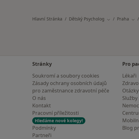
Více v kategorii: Specialisté, kteří 
Hlavní Stránka
Dětský Psycholog
Praha
Změna města
Změ
Stránky
Pro pa
Soukromí a soubory cookies
Lékaři
Zásady ochrany osobních údajů
Zdravot
pro zaměstnance zdravotní péče
Otázky
O nás
Služby
Kontakt
Nemoc
Pracovní příležitosti
Centr
Mobilní
Hledáme nové kolegy!
Podmínky
Blog p
Partneři