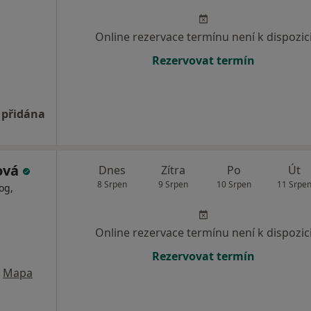
Online rezervace termínu není k dispozic
Rezervovat termín
 přidána
ová
Dnes
Zítra
Po
Út
8 Srpen
9 Srpen
10 Srpen
11 Srpe
og,
Online rezervace termínu není k dispozic
Rezervovat termín
Mapa