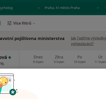
ace, nemoc nebo příjmení
Město nebo region
Více filtrů
avotní pojišťovna ministerstva
Jak řadíme výsledky
vyhledávání?
ková
Dnes
Zítra
Po
Út
8 Srpen
9 Srpen
10 Srpen
11 Srpe
og,
Online rezervace termínu není k dispozic
Rezervovat termín