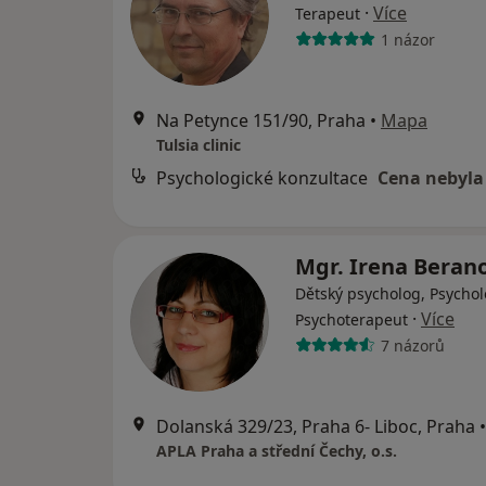
·
Více
Terapeut
1 názor
Na Petynce 151/90, Praha
•
Mapa
Tulsia clinic
Psychologické konzultace
Cena nebyla
Mgr. Irena Beran
Dětský psycholog, Psychol
·
Více
Psychoterapeut
7 názorů
Dolanská 329/23, Praha 6- Liboc, Praha
•
APLA Praha a střední Čechy, o.s.