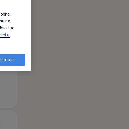
dobné
ahu na
lovat a
omí a
St
Čt
Pá
n
12 Srpen
13 Srpen
14 Srpen
řijmout
i
St
Čt
Pá
n
12 Srpen
13 Srpen
14 Srpen