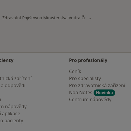
mají smlouvu s Zdravotní pojišťovna ministerstva vnitra ČR
Zdravotní Pojišťovna Ministerstva Vnitra Čr
na města
Změna města
cienty
Pro profesionály
Ceník
nická zařízení
Pro specialisty
 a odpovědi
Pro zdravotnická zařízení
Noa Notes
Novinka
i
Centrum nápovědy
um nápovědy
 aplikace
ro pacienty