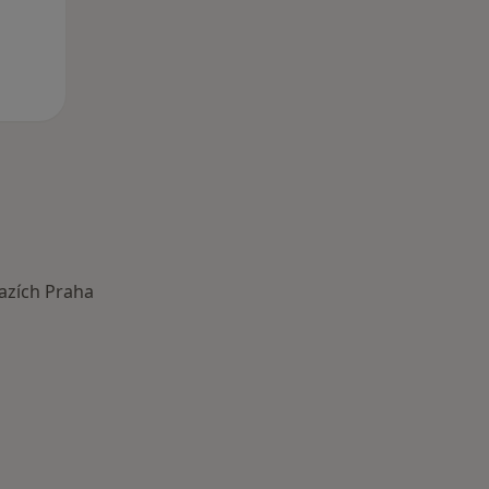
azích Praha
astěji léčené nemoci