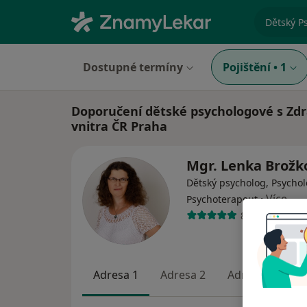
specializ
Dostupné termíny
Pojištění
•
1
Doporučení dětské psychologové s Zdr
vnitra ČR Praha
Mgr. Lenka Brož
Dětský psycholog, Psychol
·
Více
Psychoterapeut
8 názorů
Adresa 1
Adresa 2
Adresa 3