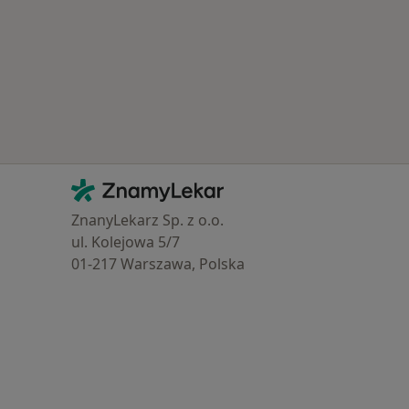
Kontakt
ZnamyLekar - Hlavní stránka
ZnanyLekarz Sp. z o.o.
ul. Kolejowa 5/7
01-217 Warszawa, Polska