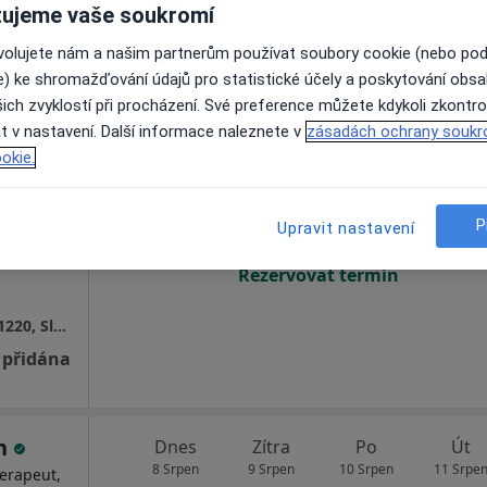
ujeme vaše soukromí
ovolujete nám a našim partnerům používat soubory cookie (nebo po
1 300 Kč
e) ke shromažďování údajů pro statistické účely a poskytování obs
ich zvyklostí při procházení. Své preference můžete kdykoli zkontro
t v nastavení. Další informace naleznete v
zásadách ochrany soukr
ilová
Dnes
Zítra
Po
Út
okie.
8 Srpen
9 Srpen
10 Srpen
11 Srpe
og,
P
Upravit nastavení
Online rezervace termínu není k dispozic
Rezervovat termín
Ambulance klinické psychologie, Vepřkova 1220, Slaný
 přidána
án
Dnes
Zítra
Po
Út
8 Srpen
9 Srpen
10 Srpen
11 Srpe
erapeut,