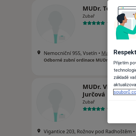
MUDr. Tomáš Gar
Zubař
17 názorů
Respekt
Nemocniční 955, Vsetín
•
Mapa
Odborné zubní ordinace MUDr. Tomáše Garl
Přijetím p
technologi
základě vaš
aktualizova
MUDr. Vladimíra
souborů co
Jurčová
Zubař
17 názorů
Vigantice 203, Rožnov pod Radhoštěm
•