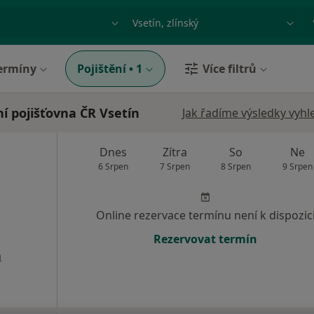
ace, nemoc nebo příjmení
Město nebo region
ermíny
Pojištění
•
1
Více filtrů
í pojišťovna ČR Vsetín
Jak řadíme výsledky vyhl
Dnes
Zítra
So
Ne
6 Srpen
7 Srpen
8 Srpen
9 Srpen
Online rezervace termínu není k dispozic
Rezervovat termín
a