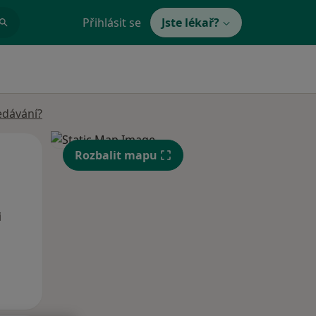
Přihlásit se
Jste lékař?
edávání?
Po
Út
St
Rozbalit mapu
10 Srpen
11 Srpen
12 Srpen
i