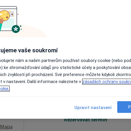
lík
Dnes
Zítra
So
Ne
6 Srpen
7 Srpen
8 Srpen
9 Srpen
Online rezervace termínu není k dispozic
Rezervovat termín
ujeme vaše soukromí
íka
ovolujete nám a našim partnerům používat soubory cookie (nebo po
e) ke shromažďování údajů pro statistické účely a poskytování obs
ich zvyklostí při procházení. Své preference můžete kdykoli zkontro
t v nastavení. Další informace naleznete v
zásadách ochrany soukr
Dnes
Zítra
So
Ne
okie.
6 Srpen
7 Srpen
8 Srpen
9 Srpen
P
Upravit nastavení
Online rezervace termínu není k dispozic
Rezervovat termín
Mapa