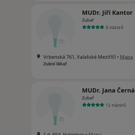
MUDr. Jiří Kantor
Zubař
8 názorů
Vrbenská 761, Valašské Meziříčí
•
Mapa
Zubní lékař
MUDr. Jana Černá
Zubař
12 názorů
č.d. 654, Halenkov
•
Mapa