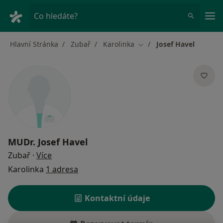
Hla
Co hledáte?
Hlavní Stránka
Zubař
Karolinka
Josef Havel
Změna města
MUDr.
Josef Havel
o specializacích
Zubař
·
Více
Karolinka
1 adresa
Kontaktní údaje