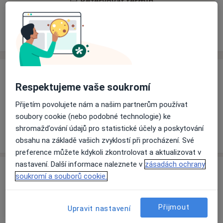
Rezervovat termín
Ceník
Adresy
Názory pacientů
Ceník
Respektujeme vaše soukromí
Informace o službách a cenách nejsou k dispozici
Přijetím povolujete nám a našim partnerům používat
Tento specialista ještě nepřidával žádné informace o
soubory cookie (nebo podobné technologie) ke
svých službách.
shromažďování údajů pro statistické účely a poskytování
obsahu na základě vašich zvyklostí při procházení. Své
preference můžete kdykoli zkontrolovat a aktualizovat v
nastavení. Další informace naleznete v
zásadách ochrany
Adresa
soukromí a souborů cookie.
Praktický zubní lékař
Vsetínská 71,
Karolinka
75605
Přijmout
Upravit nastavení