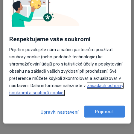
9 názorů
Jiráskova 916, Vsetín
•
Mapa
Praktický lékař pro dospělé
Tento specialista nenabízí online rezervaci termínu na této adrese.
Respektujeme vaše soukromí
Rezervovat termín
Přijetím povolujete nám a našim partnerům používat
soubory cookie (nebo podobné technologie) ke
shromažďování údajů pro statistické účely a poskytování
obsahu na základě vašich zvyklostí při procházení. Své
preference můžete kdykoli zkontrolovat a aktualizovat v
nastavení. Další informace naleznete v
zásadách ochrany
soukromí a souborů cookie.
Přijmout
Upravit nastavení
MUDr. Vladimír Vaculín
Praktický lékař
8 názorů