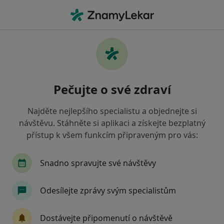
Hla
Praktický Lékař • Vsetín, zlínský
Filtry
• 1
Mapa
Doporučení praktičtí lékaři s Vojenská
Pečujte o své zdraví
zdravotní pojišťovna ČR Vsetín
Jak řadíme výsledky vyhledávání?
Najděte nejlepšího specialistu a objednejte si
návštěvu. Stáhněte si aplikaci a získejte bezplatný
přístup k všem funkcím připraveným pro vás:
Snadno spravujte své návštěvy
Odesílejte zprávy svým specialistům
MUDr. Lydie Hábová
Dostávejte připomenutí o návštěvě
Praktický lékař