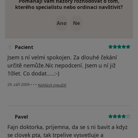
Pomáhají vám názory rozhodovat o tom,
kterého specialistu nebo ordinaci navštívit?
Ano
Ne
Pacient
Jsem s ní velmi spokojen. Za dlouhé čekání
určitě nemůže.Nic nepodcení. Jsem u ní již
10let. Co dodat.....:-)
podle názoru uživatele Pacient
29. září 2009
•
•
•
Nahlásit zneužití
Pavel
P
Fajn doktorka, prijemna, da se s ni bavit a kdyz
se clovek pta, tak trpelive vysvetluje a