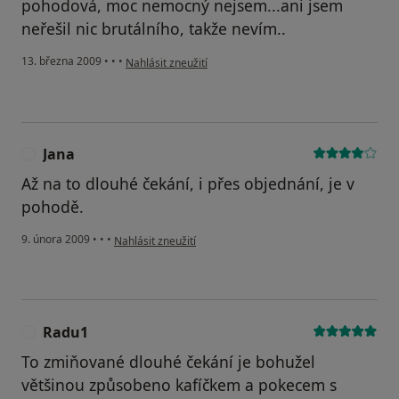
pohodová, moc nemocný nejsem...ani jsem
neřešil nic brutálního, takže nevím..
podle názoru uživatele Jakub
13. března 2009
•
•
•
Nahlásit zneužití
Jana
J
Až na to dlouhé čekání, i přes objednání, je v
pohodě.
podle názoru uživatele Jana
9. února 2009
•
•
•
Nahlásit zneužití
Radu1
R
To zmiňované dlouhé čekání je bohužel
většinou způsobeno kafíčkem a pokecem s