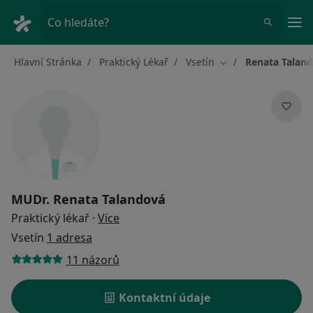
Hla
Co hledáte?
Hlavní Stránka
Praktický Lékař
Vsetín
Renata Talan
Změna města
MUDr.
Renata Talandová
o specializacích
Praktický lékař
·
Více
Vsetín
1 adresa
11 názorů
Kontaktní údaje