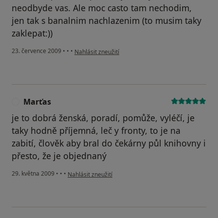
neodbyde vas. Ale moc casto tam nechodim,
jen tak s banalnim nachlazenim (to musim taky
zaklepat:))
podle názoru uživatele Pavel
23. července 2009
•
•
•
Nahlásit zneužití
Marťas
M
je to dobrá ženská, poradí, pomůže, vyléčí, je
taky hodně příjemná, leč y fronty, to je na
zabití, člověk aby bral do čekárny půl knihovny i
přesto, že je objednaný
podle názoru uživatele Marťas
29. května 2009
•
•
•
Nahlásit zneužití