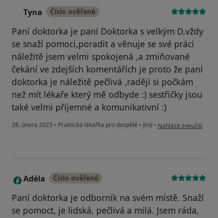
Tyna
Číslo ověřené
T
Paní doktorka je paní Doktorka s velkým D,vždy
se snaží pomoci,poradit a věnuje se své práci
náležitě jsem velmi spokojená ,a zmiňované
čekání ve zdejších komentářích je proto že paní
doktorka je náležitě pečlivá ,raději si počkám
než mít lékaře který mě odbyde :) sestřičky jsou
také velmi příjemné a komunikativní :)
podle názoru uživatel
28. února 2023
•
Praktická lékařka pro dospělé
•
Jiný
•
Nahlásit zneužití
Adéla
Číslo ověřené
A
Paní doktorka je odborník na svém místě. Snaží
se pomoct, je lidská, pečlivá a milá. Jsem ráda,