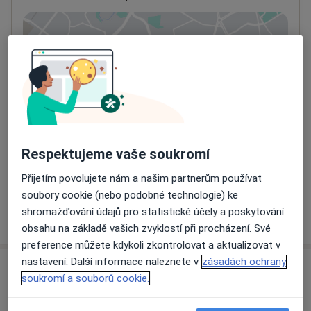
Přiblížit mapu
se otevře v nové záložce
Dostupnost
Na této adrese online kalendář není aktivní
Co mám v takové situaci udělat?
Způsoby platby (soukromé návštěvy)
Respektujeme vaše soukromí
Na teto adrese lékař přijímá pacienty na pojišťovnu
Detaily
Přijetím povolujete nám a našim partnerům používat
soubory cookie (nebo podobné technologie) ke
shromažďování údajů pro statistické účely a poskytování
Více
o adrese
obsahu na základě vašich zvyklostí při procházení. Své
preference můžete kdykoli zkontrolovat a aktualizovat v
nastavení. Další informace naleznete v
zásadách ochrany
Názory
soukromí a souborů cookie.
Přidejte svůj názor