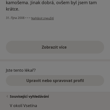
kamošema. Jinak dobrá, ovšem byl jsem tam
krátce.
podle názoru uživatele Radu1
31. října 2008
•
•
•
Nahlásit zneužití
Zobrazit více
výše uvedené názory
Jste tento lékař?
Upravit nebo spravovat profil
Související vyhledávání
V okolí Vsetína