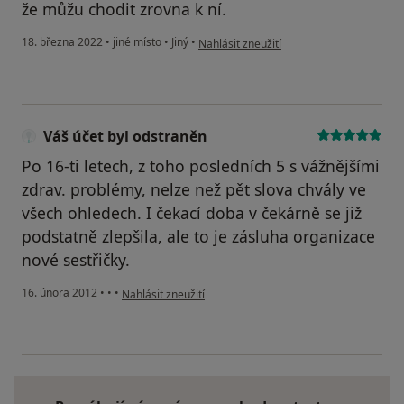
že můžu chodit zrovna k ní.
podle názoru uživatele Adéla
18. března 2022
•
jiné místo
•
Jiný
•
Nahlásit zneužití
Váš účet byl odstraněn
Po 16-ti letech, z toho posledních 5 s vážnějšími
zdrav. problémy, nelze než pět slova chvály ve
všech ohledech. I čekací doba v čekárně se již
podstatně zlepšila, ale to je zásluha organizace
nové sestřičky.
podle názoru uživatele Váš účet byl odstraněn
16. února 2012
•
•
•
Nahlásit zneužití