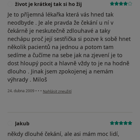
život je krátkej tak si ho žij
Ž
Je to příjemná lékařka která vás hned tak
neodbyde . Je ale pravda že čekání u ní v
čekárně je neskutečně zdlouhavé a taky
nechápu proč její sestřička si pozve k sobě hnet
několik pacientů na jednou a potom tam
sedíme a čučíme na sebe jak na zjevení je to
dost hloupý pocit a hlavně vždy to je na hodně
dlouho . Jinak jsem zpokojenej a nemám
výhrady . Miloš
podle názoru uživatele život je krátkej tak si ho žij
24. dubna 2009
•
•
•
Nahlásit zneužití
Jakub
J
někdy dlouhé čekání, ale asi mám moc lidí,