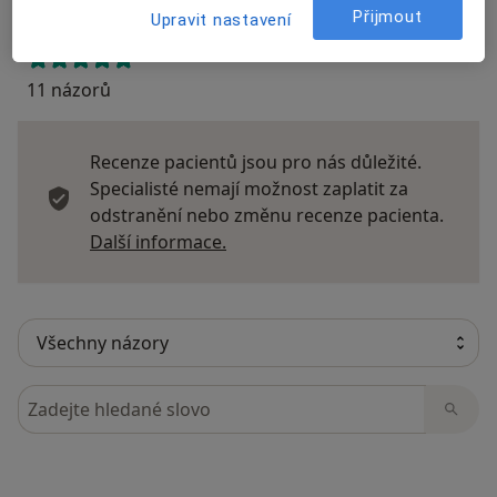
Přijmout
Upravit nastavení
11 názorů
Recenze pacientů jsou pro nás důležité.
Specialisté nemají možnost zaplatit za
odstranění nebo změnu recenze pacienta.
Další informace o názorech
Další informace.
Hledejte v názorech