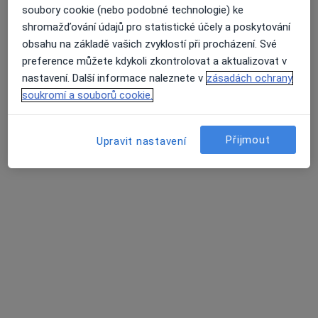
soubory cookie (nebo podobné technologie) ke
9 názorů
shromažďování údajů pro statistické účely a poskytování
Rokytnice 413, Vsetín
•
Mapa
obsahu na základě vašich zvyklostí při procházení. Své
Průměrné hodnocení na Apple a Play Store 4.5
MDDr. Helena Kozárková
preference můžete kdykoli zkontrolovat a aktualizovat v
Tento specialista nenabízí online rezervaci termínu na této adrese.
nastavení. Další informace naleznete v
zásadách ochrany
soukromí a souborů cookie.
Rezervovat termín
Přijmout
Upravit nastavení
Hlavní Stránka
Zubař
Vsetín
Změna města
Zaměstnanecká Pojišťovna Škoda
Změna města
Stránky