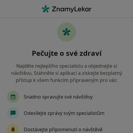
Hla
Zubař • Vratimov, moravskoslezský
Filtry
• 1
Mapa
Doporučení zubaři s Vojenská zdravotní
Pečujte o své zdraví
pojišťovna ČR Vratimov
Jak řadíme výsledky vyhledávání?
Najděte nejlepšího specialistu a objednejte si
návštěvu. Stáhněte si aplikaci a získejte bezplatný
přístup k všem funkcím připraveným pro vás:
Snadno spravujte své návštěvy
Odesílejte zprávy svým specialistům
MUDr. Roman Mrovec
Dostávejte připomenutí o návštěvě
Zubař