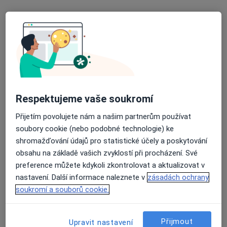
Praktický lékař stomatolog
Tento specialista nenabízí online rezervaci termínu na této adrese.
Rezervovat termín
Respektujeme vaše soukromí
Přijetím povolujete nám a našim partnerům používat
soubory cookie (nebo podobné technologie) ke
shromažďování údajů pro statistické účely a poskytování
obsahu na základě vašich zvyklostí při procházení. Své
MUDr. Ludmila Janíková
preference můžete kdykoli zkontrolovat a aktualizovat v
Zubař
nastavení. Další informace naleznete v
zásadách ochrany
24 názorů
soukromí a souborů cookie.
Slavníkovců 313/5, Ostrava
•
Mapa
Praktický lékař stomatolog
Přijmout
Upravit nastavení