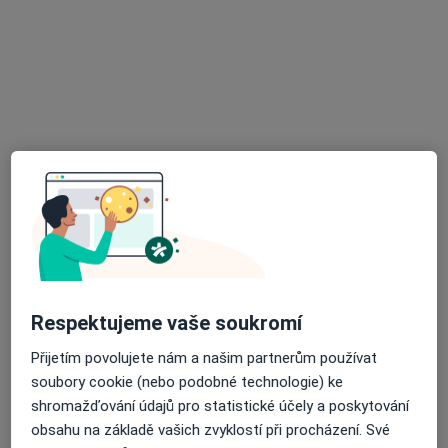
Zubař
Komenského 1, Český Těšín
•
Mapa
Stomatologická laboratoř
Tento specialista nenabízí online rezervaci termínu na této adrese.
Rezervovat termín
Respektujeme vaše soukromí
Přijetím povolujete nám a našim partnerům používat
MDDr. kateřina strnadová
soubory cookie (nebo podobné technologie) ke
Zubař
shromažďování údajů pro statistické účely a poskytování
Dr. Vančury 401, Frýdek-Místek
•
Mapa
obsahu na základě vašich zvyklostí při procházení. Své