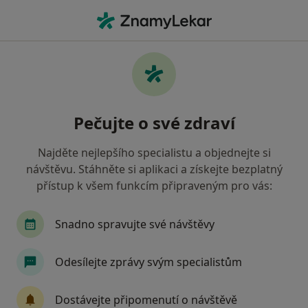
Hla
Zubař • Karviná, moravskoslezský
Filtry
Mapa
Zubař Karviná
Pečujte o své zdraví
Jak řadíme výsledky vyhledávání?
Najděte nejlepšího specialistu a objednejte si
návštěvu. Stáhněte si aplikaci a získejte bezplatný
Jakou pojišťovnu máte?
přístup k všem funkcím připraveným pro vás:
Všeobecná zdravotní pojišťovna
Zdravotní poj
Snadno spravujte své návštěvy
Odesílejte zprávy svým specialistům
Dostávejte připomenutí o návštěvě