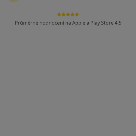
Průměrné hodnocení na Apple a Play Store 4.5
MUDr. Mariam Szyja
Zubař
5 názorů
Masarykovo nám. 6/5, Karviná-Fryštát, Karviná
•
Mapa
Zubní Ordinace MUDr. Heleny Rabské
Tento specialista nenabízí online rezervaci termínu na této adrese.
Rezervovat termín