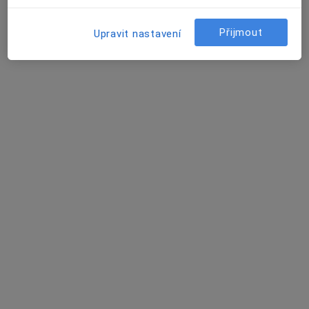
·
Více
Zubař
Přijmout
9 názorů
Upravit nastavení
Kostelní 96/23, Ostrava
•
Mapa
Dentdelion - zubní ordinace, s.r.o.
Endodontické konzultace
980 Kč
Tento specialista nenabízí online rezervaci termínu na této adrese.
Rezervovat termín
MUDr. Zdeněk Holub