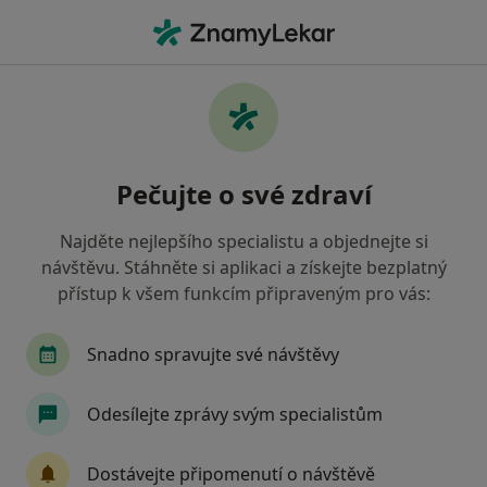
Hla
Zubař • Petřvald, moravskoslezský
Filtry
Mapa
Zubař Petřvald
Pečujte o své zdraví
Jak řadíme výsledky vyhledávání?
Najděte nejlepšího specialistu a objednejte si
návštěvu. Stáhněte si aplikaci a získejte bezplatný
Jakou pojišťovnu máte?
přístup k všem funkcím připraveným pro vás:
Všeobecná zdravotní pojišťovna
Vojenská zdra
Snadno spravujte své návštěvy
Odesílejte zprávy svým specialistům
Dostávejte připomenutí o návštěvě