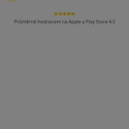
Průměrné hodnocení na Apple a Play Store 4.5
MUDr. Andrea Kramarčíková
·
Více
Zubař
20 názorů
Zahradní 2055, Karviná
•
Mapa
Soukromá zubní ambulance
Tento specialista nenabízí online rezervaci termínu na této adrese.
Rezervovat termín