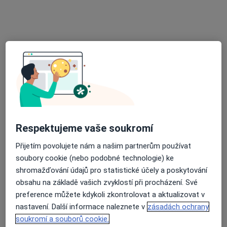
MUDr. Igor Kuczinský
·
Více
Zubař
54 názorů
Českobratrská 2227/7, Ostrava
•
Mapa
MUDr. Igor Kuczinský
Bělení zubů
od 3 500 kč
Tento specialista nenabízí online rezervaci termínu na této adrese.
Rezervovat termín
Respektujeme vaše soukromí
Přijetím povolujete nám a našim partnerům používat
soubory cookie (nebo podobné technologie) ke
shromažďování údajů pro statistické účely a poskytování
obsahu na základě vašich zvyklostí při procházení. Své
preference můžete kdykoli zkontrolovat a aktualizovat v
nastavení. Další informace naleznete v
zásadách ochrany
soukromí a souborů cookie.
MUDr. Martin Dančík