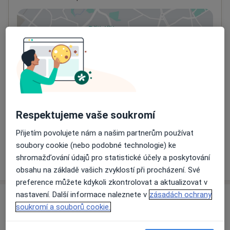
Přiblížit mapu
se otevře v nové záložce
Dostupnost
Na této adrese online kalendář není aktivní
Co mám v takové situaci udělat?
Způsoby platby (soukromé návštěvy)
Respektujeme vaše soukromí
Na teto adrese lékař přijímá pacienty na pojišťovnu
Detaily
Přijetím povolujete nám a našim partnerům používat
soubory cookie (nebo podobné technologie) ke
shromažďování údajů pro statistické účely a poskytování
Více
o adrese
obsahu na základě vašich zvyklostí při procházení. Své
preference můžete kdykoli zkontrolovat a aktualizovat v
nastavení. Další informace naleznete v
zásadách ochrany
Názory
soukromí a souborů cookie.
Přidejte svůj názor