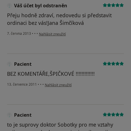
Váš účet byl odstraněn
Přeju hodně zdraví, nedovedu si představit
ordinaci bez vás!Jana Šimčíková
podle názoru uživatele Váš účet byl odstraněn
7. června 2013
•
•
•
Nahlásit zneužití
Pacient
BEZ KOMENTÁŘE,ŠPIČKOVÉ !!!!!!!!!!!!!
podle názoru uživatele Pacient
13. července 2011
•
•
•
Nahlásit zneužití
Pacient
to je suprovy doktor Sobotky pro me vztahy