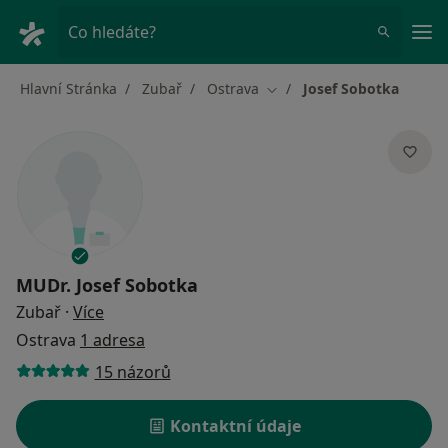
Hla
Co hledáte?
Hlavní Stránka
Zubař
Ostrava
Josef Sobotka
Změna města
MUDr.
Josef Sobotka
o specializacích
Zubař
·
Více
Ostrava
1 adresa
15 názorů
Kontaktní údaje