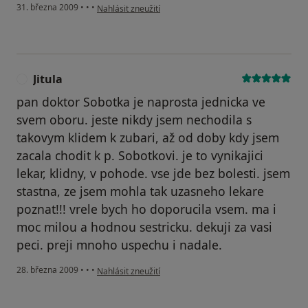
podle názoru uživatele T
31. března 2009
•
•
•
Nahlásit zneužití
Jitula
J
pan doktor Sobotka je naprosta jednicka ve
svem oboru. jeste nikdy jsem nechodila s
takovym klidem k zubari, až od doby kdy jsem
zacala chodit k p. Sobotkovi. je to vynikajici
lekar, klidny, v pohode. vse jde bez bolesti. jsem
stastna, ze jsem mohla tak uzasneho lekare
poznat!!! vrele bych ho doporucila vsem. ma i
moc milou a hodnou sestricku. dekuji za vasi
peci. preji mnoho uspechu i nadale.
podle názoru uživatele Jitula
28. března 2009
•
•
•
Nahlásit zneužití