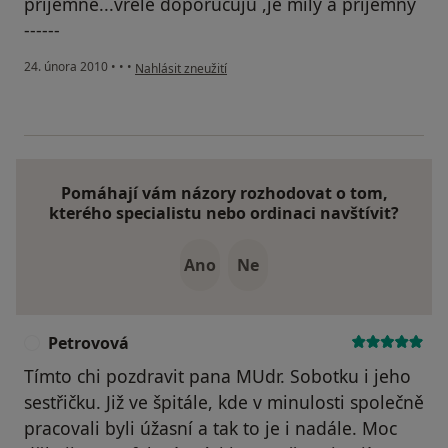
prijemne...vrele doporucuju ,je mily a prijemny
------
podle názoru uživatele Pacient
24. února 2010
•
•
•
Nahlásit zneužití
Pomáhají vám názory rozhodovat o tom,
kterého specialistu nebo ordinaci navštívit?
Ano
Ne
Petrovová
P
Tímto chi pozdravit pana MUdr. Sobotku i jeho
sestřičku. Již ve špitále, kde v minulosti společně
pracovali byli úžasní a tak to je i nadále. Moc