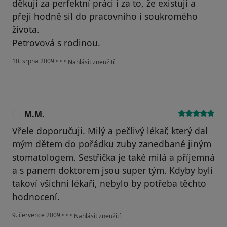
děkuji za perfektní práci i za to, že existují a
přeji hodně sil do pracovního i soukromého
života.
Petrovová s rodinou.
podle názoru uživatele Petrovová
10. srpna 2009
•
•
•
Nahlásit zneužití
M.M.
M
Vřele doporučuji. Milý a pečlivý lékař, který dal
mým dětem do pořádku zuby zanedbané jiným
stomatologem. Sestřička je také milá a příjemná
a s panem doktorem jsou super tým. Kdyby byli
takoví všichni lékaři, nebylo by potřeba těchto
hodnocení.
podle názoru uživatele M.M.
9. července 2009
•
•
•
Nahlásit zneužití