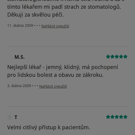
tímto lékařem mi padl strach ze stomatologů.
Děkuji za skvělou péči.
podle názoru uživatele P.D.
11. dubna 2009
•
•
•
Nahlásit zneužití
M.S.
M
Nejlepší lékař - jemný, klidný, má pochopení
pro lidskou bolest a obavu ze zákroku.
podle názoru uživatele M.S.
3. dubna 2009
•
•
•
Nahlásit zneužití
T
Velmi citlivý přístup k pacientům.