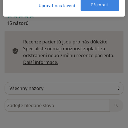
Přijmout
Upravit nastavení
15 názorů
Recenze pacientů jsou pro nás důležité.
Specialisté nemají možnost zaplatit za
odstranění nebo změnu recenze pacienta.
Další informace o názorech
Další informace.
Hledejte v názorech