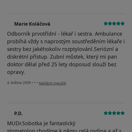
Marie Koláčová
M
Odborník prvotřídní - lékař i sestra. Ambulance
probíhá vždy s naprostým soustředěním lékaře i
sestry bez jakéhokoliv rozptylování.Seriózní a
diskrétní přístup. Zubní můstek, který mi pan
doktor dělal před 25 lety doposud slouží bez
opravy.
podle názoru uživatele Marie Koláčová
4. května 2009
•
•
•
Nahlásit zneužití
P.D.
P
MUDr.Sobotka je fantastický
stomatolog,chodíme k němu celá rodina a až s