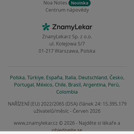
Noa Notes
Novinka
Centrum nápovědy
Kontakt
ZnamyLekar - Hlavní stránka
ZnanyLekarz Sp. z o.o.
ul. Kolejowa 5/7
01-217 Warszawa, Polska
se otevře v nové záložce
se otevře v nové záložce
se otevře v nové záložce
se otevře v nové záložce
se otevře v 
se o
Polska
,
Türkiye
,
España
,
Italia
,
Deutschland
,
Česko
,
se otevře v nové záložce
se otevře v nové záložce
se otevře v nové záložce
se otevře v nové záložc
se otevře v 
se ote
Portugal
,
México
,
Chile
,
Brasil
,
Argentina
,
Perú
,
se otevře v nové záložce
Colombia
NAŘÍZENÍ (EU) 2022/2065 (DSA) článek 24: 15.395.179
uživatelů/měsíc - Červen 2026
www.znamylekar.cz © 2026 - Najděte si lékaře a
objednejte se