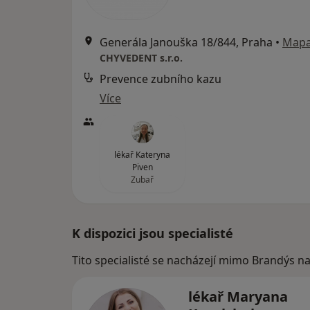
Generála Janouška 18/844, Praha
•
Map
CHYVEDENT s.r.o.
Prevence zubního kazu
Více
lékař Kateryna
Piven
Zubař
K dispozici jsou specialisté
Tito specialisté se nacházejí mimo Brandýs n
lékař Maryana