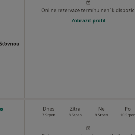
Online rezervace termínu není k dispozic
Zobrazit profil
išťovnou
Dnes
Zítra
Ne
Po
7 Srpen
8 Srpen
9 Srpen
10 Srpe