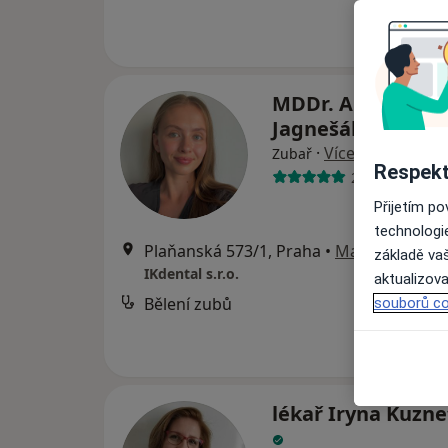
MDDr. Andrea
Jagnešáková
·
Více
Zubař
Respekt
20 názorů
Přijetím p
technologi
Plaňanská 573/1, Praha
•
Mapa
základě vaš
IKdental s.r.o.
aktualizova
Bělení zubů
souborů co
lékař Iryna Kuzn