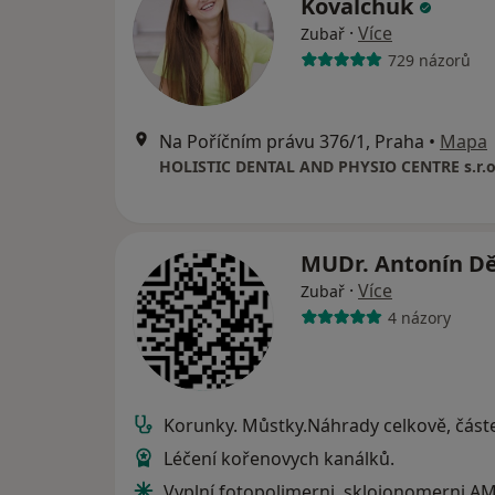
Kovalchuk
·
Více
Zubař
729 názorů
Na Poříčním právu 376/1, Praha
•
Mapa
HOLISTIC DENTAL AND PHYSIO CENTRE s.r.o
MUDr. Antonín D
·
Více
Zubař
4 názory
Korunky. Můstky.Náhrady celkově, část
Léčení kořenovych kanálků.
Vyplní fotopolimerni, skloionomerni,A