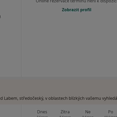
Online rezervace termínu není k dispozic
Zobrazit profil
a
ad Labem, středočeský, v oblastech blízkých vašemu vyhledá
Dnes
Zítra
Ne
Po