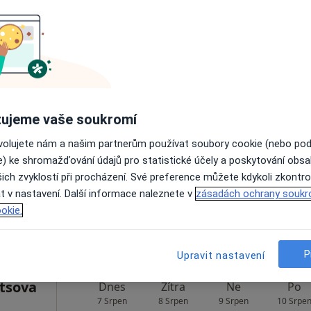
Dnes
Zítra
Ne
Po
7 Srpen
8 Srpen
9 Srpen
10 Srpe
ujeme vaše soukromí
Online rezervace termínu není k dispozic
ovolujete nám a našim partnerům používat soubory cookie (nebo po
Rezervovat termín
e) ke shromažďování údajů pro statistické účely a poskytování obs
ich zvyklostí při procházení. Své preference můžete kdykoli zkontro
t v nastavení. Další informace naleznete v
zásadách ochrany soukr
7 000 Kč
okie.
P
Upravit nastavení
etsova
Dnes
Zítra
Ne
Po
7 Srpen
8 Srpen
9 Srpen
10 Srpe