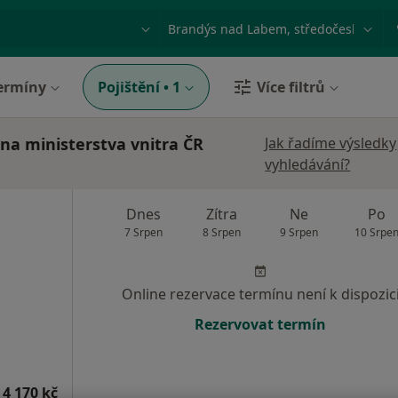
ace, nemoc nebo příjmení
Město nebo region
ermíny
Pojištění
•
1
Více filtrů
vna ministerstva vnitra ČR
Jak řadíme výsledky
vyhledávání?
Dnes
Zítra
Ne
Po
7 Srpen
8 Srpen
9 Srpen
10 Srpe
Online rezervace termínu není k dispozic
Rezervovat termín
 4 170 kč