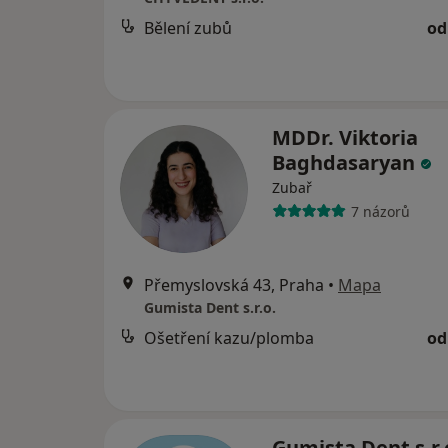
Bělení zubů
od
MDDr. Viktoria
Baghdasaryan
Zubař
7 názorů
Přemyslovská 43, Praha
•
Mapa
Gumista Dent s.r.o.
Ošetření kazu/plomba
od
Gumista Dent s.r.