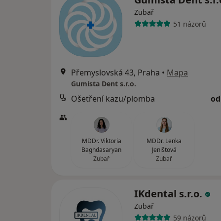
Zubař
51 názorů
Přemyslovská 43, Praha
•
Mapa
Gumista Dent s.r.o.
Ošetření kazu/plomba
od
MDDr. Viktoria
MDDr. Lenka
Baghdasaryan
Jeništová
Zubař
Zubař
IKdental s.r.o.
Zubař
59 názorů