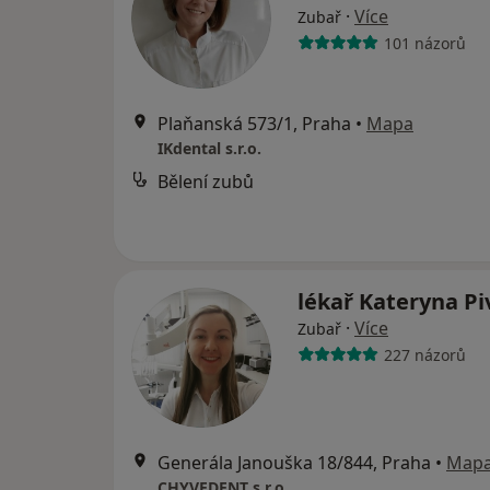
·
Více
Zubař
101 názorů
Plaňanská 573/1, Praha
•
Mapa
IKdental s.r.o.
Bělení zubů
lékař Kateryna P
·
Více
Zubař
227 názorů
Generála Janouška 18/844, Praha
•
Map
CHYVEDENT s.r.o.