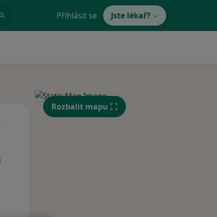
Přihlásit se
Jste lékař?
Rozbalit mapu
Út
St
Čt
n
11 Srpen
12 Srpen
13 Srpen
i