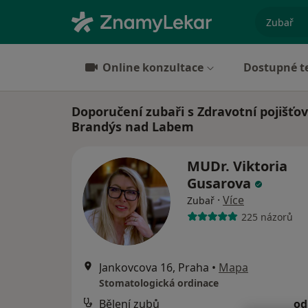
specializ
Online konzultace
Dostupné t
Doporučení zubaři s Zdravotní pojišťo
Brandýs nad Labem
MUDr. Viktoria
Gusarova
·
Více
Zubař
225 názorů
Jankovcova 16, Praha
•
Mapa
Stomatologická ordinace
Bělení zubů
od