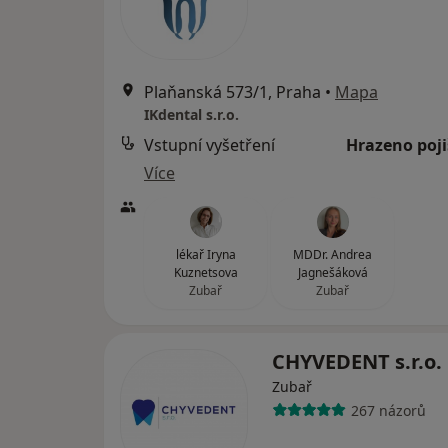
Plaňanská 573/1, Praha
•
Mapa
IKdental s.r.o.
Vstupní vyšetření
Hrazeno poj
Více
lékař Iryna
MDDr. Andrea
Kuznetsova
Jagnešáková
Zubař
Zubař
CHYVEDENT s.r.o.
Zubař
267 názorů