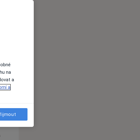
Út
St
Čt
n
11 Srpen
12 Srpen
13 Srpen
i
dobné
ahu na
lovat a
omí a
řijmout
Út
St
Čt
n
11 Srpen
12 Srpen
13 Srpen