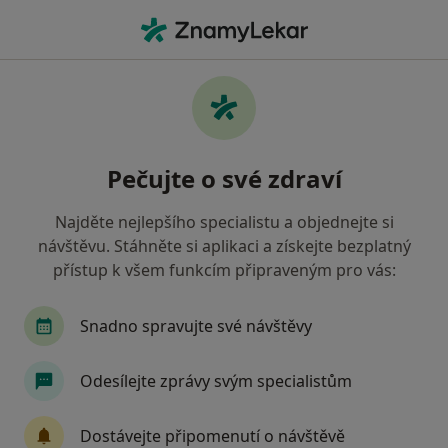
Hla
Zubní Lékařství
Filtry
• 1
Mapa
Zubní lékařství
Pečujte o své zdraví
Jak řadíme výsledky vyhledávání?
Najděte nejlepšího specialistu a objednejte si
návštěvu. Stáhněte si aplikaci a získejte bezplatný
Vyberte město, ve kterém hledáte specialistu
přístup k všem funkcím připraveným pro vás:
Praha
Brno
Plzeň
Liberec
Ostra
Snadno spravujte své návštěvy
Odesílejte zprávy svým specialistům
Dostávejte připomenutí o návštěvě