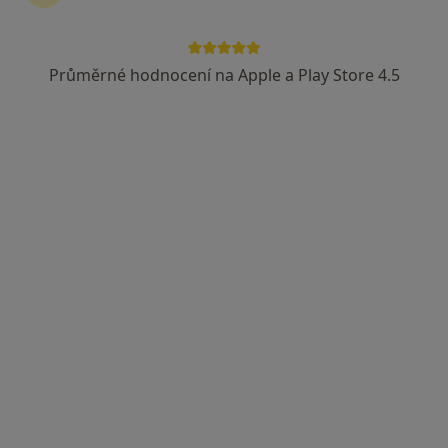
Průměrné hodnocení na Apple a Play Store 4.5
CLINIC+
Zubař, Dentální hygienistka, hygienista, Stomatochirurg
17 názorů
Adresa 1
Adresa 2
Pražská 36, Mělník
•
Mapa
CLINIC+
Tato klinika nemá specialisty s dostupnými termíny v online kalendáři
Zobrazit profil