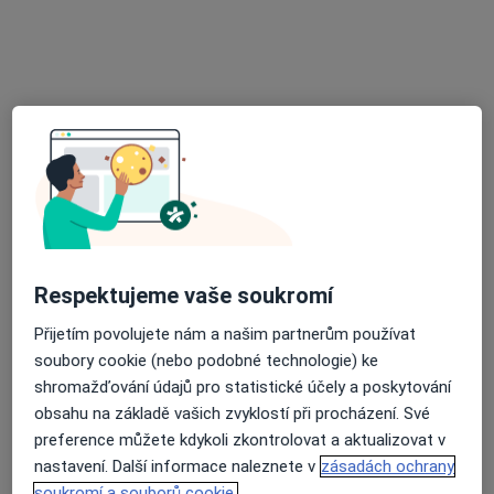
Smileland s.r.o. centrum estetické
stomatologie
Zubař, Dentální hygienistka, hygienista
30 názorů
Bratří Čapků 384/14, Veveří, Brno
•
Mapa
Smileland s.r.o. centrum estetické stomatologie
Dentální hygiena
od 750 kč
Respektujeme vaše soukromí
Více
Tato klinika nemá specialisty s dostupnými termíny v online kalendáři
Přijetím povolujete nám a našim partnerům používat
soubory cookie (nebo podobné technologie) ke
Zobrazit profil
shromažďování údajů pro statistické účely a poskytování
obsahu na základě vašich zvyklostí při procházení. Své
preference můžete kdykoli zkontrolovat a aktualizovat v
nastavení. Další informace naleznete v
zásadách ochrany
soukromí a souborů cookie.