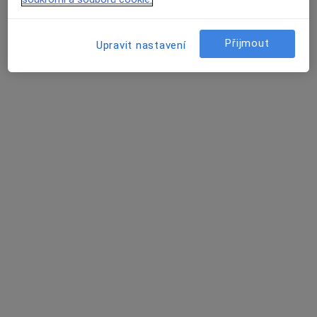
Přijmout
Upravit nastavení
Zubní ordinace CLINIC FAMILYDENT s.r.o.
Zubař, Dentální hygienistka, hygienista, Ostatní
7 názorů
Pod Klamovkou 472/7, Praha
•
Mapa
Zubní ordinace CLINIC FAMILYDENT s.r.o.
Dentální hygiena
od 2 200 kč
Více
Tato klinika nemá specialisty s dostupnými termíny v online kalendáři
Zobrazit profil