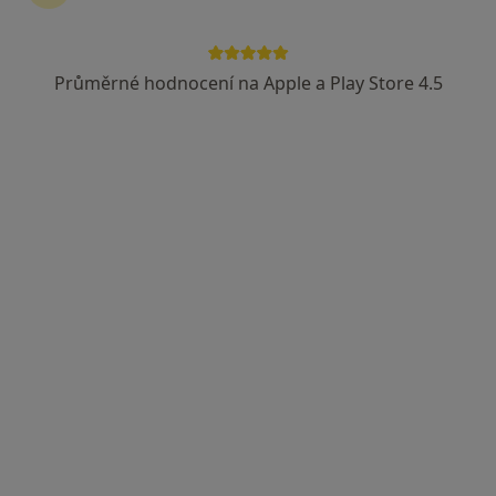
Průměrné hodnocení na Apple a Play Store 4.5
Finedent
Zubař, Dentální hygienistka, hygienista
107 názorů
Americká 22, Praha
•
Mapa
Finedent
Vstupní vyšetření
Tato klinika nemá specialisty s dostupnými termíny v online kalendáři
Zobrazit profil