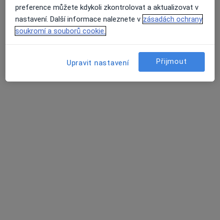
preference můžete kdykoli zkontrolovat a aktualizovat v
nastavení. Další informace naleznete v
zásadách ochrany
soukromí a souborů cookie.
Ludana s.r.o.
Zubař
Přijmout
Upravit nastavení
842 názorů
Doudova 652/10, Praha
•
Mapa
Ludana s.r.o.
Chirurgická extrakce zubu
Hrazeno pojišťovnou
Více
Dr. Valerii Vashchuk
Dr. Tetiana Vashchuk
Zubař
Zubař
Tato klinika nemá specialisty s dostupnými termíny v online kalendáři