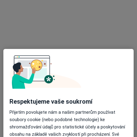
Dream Smile
Zubař
8 názorů
Národní 34, Praha
•
Mapa
Dream Smile
Extrakce zubu
od 1 000 kč
Více
Tato klinika nemá specialisty s dostupnými termíny v online kalendáři
Zobrazit profil
Respektujeme vaše soukromí
Přijetím povolujete nám a našim partnerům používat
soubory cookie (nebo podobné technologie) ke
shromažďování údajů pro statistické účely a poskytování
obsahu na základě vašich zvyklostí při procházení. Své