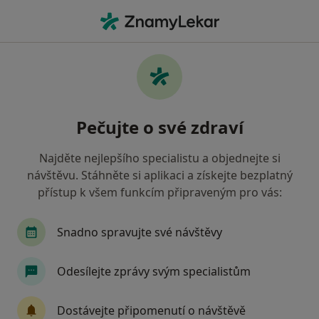
Hla
Zubní Lékařství
Filtry
• 1
Mapa
Zubní lékařství
Pečujte o své zdraví
Jak řadíme výsledky vyhledávání?
Najděte nejlepšího specialistu a objednejte si
návštěvu. Stáhněte si aplikaci a získejte bezplatný
Vyberte město, ve kterém hledáte specialistu
přístup k všem funkcím připraveným pro vás:
Praha
Brno
Plzeň
Liberec
Ostra
Snadno spravujte své návštěvy
Odesílejte zprávy svým specialistům
Dostávejte připomenutí o návštěvě