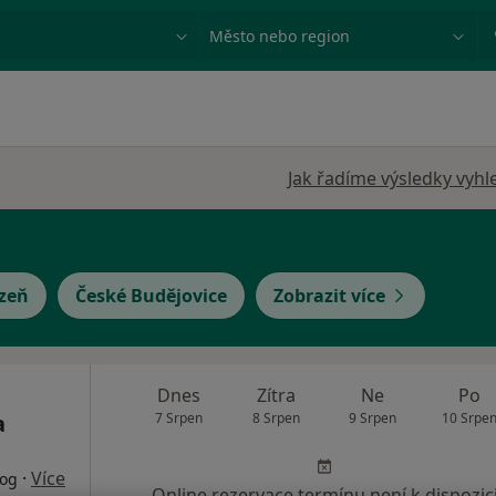
ace, nemoc nebo příjmení
Město nebo region
Jak řadíme výsledky vyhl
lzeň
České Budějovice
Zobrazit více
Dnes
Zítra
Ne
Po
a
7 Srpen
8 Srpen
9 Srpen
10 Srpe
·
Více
log
Online rezervace termínu není k dispozic