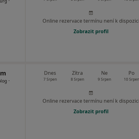
·
rurg
Online rezervace termínu není k dispozic
Zobrazit profil
im
Dnes
Zítra
Ne
Po
7 Srpen
8 Srpen
9 Srpen
10 Srpe
·
olog
Online rezervace termínu není k dispozic
Zobrazit profil