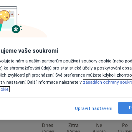
Zobrazit profil
nské
Dnes
Zítra
Ne
Po
ujeme vaše soukromí
7 Srpen
8 Srpen
9 Srpen
10 Srpe
ovolujete nám a našim partnerům používat soubory cookie (nebo po
·
rurg
e) ke shromažďování údajů pro statistické účely a poskytování obs
ich zvyklostí při procházení. Své preference můžete kdykoli zkontro
Online rezervace termínu není k dispozic
t v nastavení. Další informace naleznete v
zásadách ochrany soukr
Zobrazit profil
okie.
apa
P
Upravit nastavení
Dnes
Zítra
Ne
Po
7 Srpen
8 Srpen
9 Srpen
10 Srpe