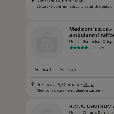
Nádražní 16, Brno
•
Mapa
Lékařské centrum zdraví a estetické péče s.r
Medicom´s s.r.o.-
ambulantní zaříz
Urolog, Gynekolog, Ortop
4 názory
Adresa 1
Adresa 2
Bezručova 5, Olomouc
•
Mapa
Medicom´s s.r.o.- ambulantní zařízení
R.M.A. CENTRUM s
Urolog, Chirurg, Dermato