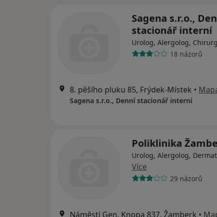
Sagena s.r.o., Den
stacionář interní
Urolog, Alergolog, Chirur
18 názorů
8. pěšího pluku 85, Frýdek-Místek
•
Map
Sagena s.r.o., Denní stacionář interní
Poliklinika Žamb
Urolog, Alergolog, Derma
Více
29 názorů
Náměstí Gen. Knopa 837, Žamberk
•
Ma