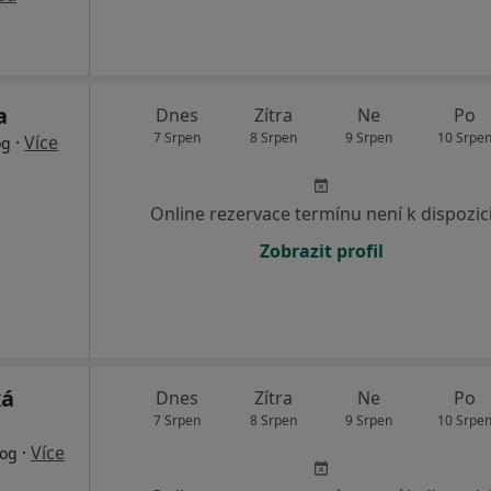
a
Dnes
Zítra
Ne
Po
7 Srpen
8 Srpen
9 Srpen
10 Srpe
·
Více
og
Online rezervace termínu není k dispozic
Zobrazit profil
ká
Dnes
Zítra
Ne
Po
7 Srpen
8 Srpen
9 Srpen
10 Srpe
·
Více
log