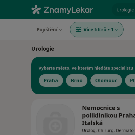
specializ
Pojištění
Více filtrů
•
1
Urologie
Vyberte město, ve kterém hledáte specialistu
Praha
Brno
Olomouc
P
Nemocnice s
poliklinikou Prah
Italská
Urolog, Chirurg, Dermato