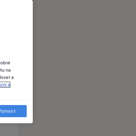
Út
St
Čt
n
11 Srpen
12 Srpen
13 Srpen
dobné
ahu na
lovat a
i
omí a
řijmout
Út
St
Čt
n
11 Srpen
12 Srpen
13 Srpen