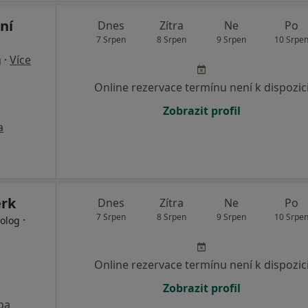
ní
Dnes
Zítra
Ne
Po
7 Srpen
8 Srpen
9 Srpen
10 Srpe
·
Více
g
Online rezervace termínu není k dispozic
Zobrazit profil
a
erk
Dnes
Zítra
Ne
Po
7 Srpen
8 Srpen
9 Srpen
10 Srpe
·
tolog
Online rezervace termínu není k dispozic
Zobrazit profil
pa