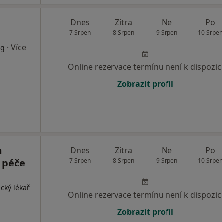
Dnes
Zítra
Ne
Po
7 Srpen
8 Srpen
9 Srpen
10 Srpe
·
Více
og
Online rezervace termínu není k dispozic
Zobrazit profil
m
Dnes
Zítra
Ne
Po
é péče
7 Srpen
8 Srpen
9 Srpen
10 Srpe
cký lékař
Online rezervace termínu není k dispozic
Zobrazit profil