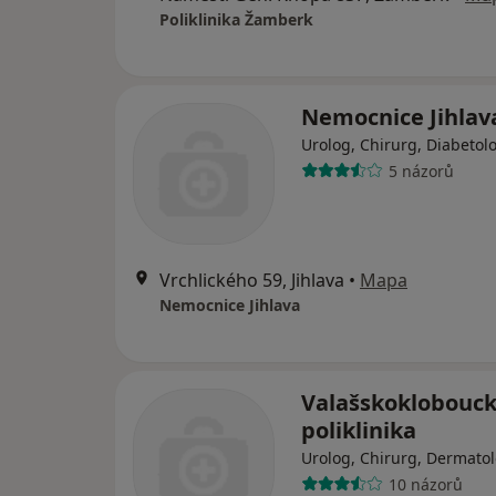
Poliklinika Žamberk
Nemocnice Jihlav
Urolog, Chirurg, Diabetol
5 názorů
Vrchlického 59, Jihlava
•
Mapa
Nemocnice Jihlava
Valašskoklobouc
poliklinika
Urolog, Chirurg, Dermato
10 názorů