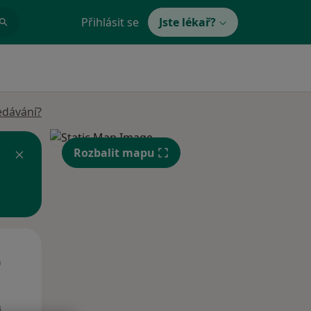
Přihlásit se
Jste lékař?
edávání?
Rozbalit mapu
Út
St
Čt
n
11 Srpen
12 Srpen
13 Srpen
i