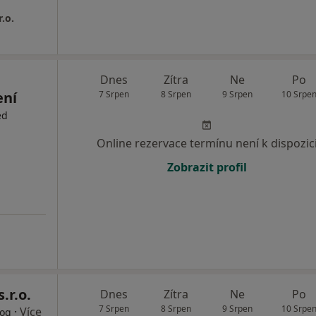
.o.
Dnes
Zítra
Ne
Po
ení
7 Srpen
8 Srpen
9 Srpen
10 Srpe
ed
Online rezervace termínu není k dispozic
Zobrazit profil
.r.o.
Dnes
Zítra
Ne
Po
7 Srpen
8 Srpen
9 Srpen
10 Srpe
·
Více
log