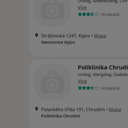
Urolog, Anesteziolog, Chi
Více
19 názorů
Strážovská 1247, Kyjov
•
Mapa
Nemocnice Kyjov
Poliklinika Chrud
Urolog, Alergolog, Diabet
Více
14 názorů
Palackého třída 191, Chrudim
•
Mapa
Poliklinika Chrudim