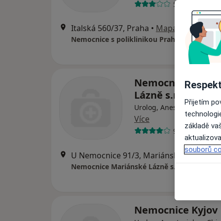
55 názorů
Italská 560/37, Praha
•
Mapa
Nemocnice s poliklinikou Praha Italská
Nemocnice Mariá
Respekt
Lázně s.r.o.
Přijetím p
Urolog, Anesteziolog, Chi
technologi
Více
základě vaš
9 názorů
aktualizova
souborů co
U Nemocnice 91/3, Mariánské Lázně
•
M
Nemocnice Mariánské Lázně s.r.o.
Nemocnice Kyjov