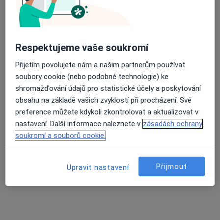
SWISS MED CLINIC s.r.o.
·
Více
Urolog, Chirurg, Gastroenterolog
Průměrné hodnocení na Apple a Play Store 4.5
6 názorů
Respektujeme vaše soukromí
Bezdružická 274, Planá
•
Mapa
Přijetím povolujete nám a našim partnerům používat
SWISS MED CLINIC s.r.o.
soubory cookie (nebo podobné technologie) ke
Tato klinika nemá specialisty s dostupnými termíny v online kalendáři
shromažďování údajů pro statistické účely a poskytování
obsahu na základě vašich zvyklostí při procházení. Své
Zobrazit profil
preference můžete kdykoli zkontrolovat a aktualizovat v
nastavení. Další informace naleznete v
zásadách ochrany
soukromí a souborů cookie.
Přijmout
Upravit nastavení
ASKLEPION