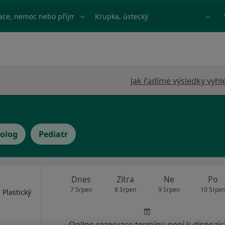
ace, nemoc nebo příjmení
Město nebo region
Jak řadíme výsledky vyhl
olog
Pediatr
Dnes
Zítra
Ne
Po
7 Srpen
8 Srpen
9 Srpen
10 Srpe
 Plastický
Online rezervace termínu není k dispozic