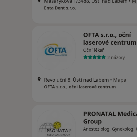
Masarykova 1/3488, Ústí nad Labem
•
M
Enta Dent s.r.o.
OFTA s.r.o., oční
laserové centrum
Oční lékař
2 názory
Revoluční 8, Ústí nad Labem
•
Mapa
OFTA s.r.o., oční laserové centrum
PRONATAL Medic
Group
Anesteziolog, Gynekolog, 