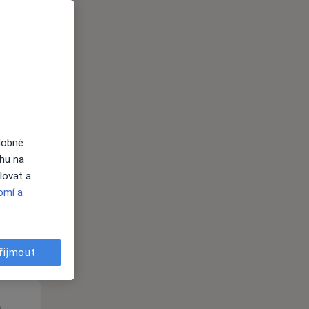
Út
St
Čt
n
11 Srpen
12 Srpen
13 Srpen
dobné
ahu na
lovat a
i
omí a
řijmout
Út
St
Čt
n
11 Srpen
12 Srpen
13 Srpen