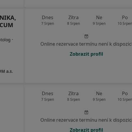
NIKA,
Dnes
Zítra
Ne
Po
NICUM
7 Srpen
8 Srpen
9 Srpen
10 Srpe
·
atolog
Online rezervace termínu není k dispozic
Zobrazit profil
M a.s.
Dnes
Zítra
Ne
Po
7 Srpen
8 Srpen
9 Srpen
10 Srpe
Online rezervace termínu není k dispozic
Zobrazit profil