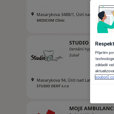
Masarykova 3488/1, Ústí nad Labem
•
M
MEDICOM Clinic
STUDIO DENT s.r.
Respekt
Dentální hygienistka, hygi
Přijetím p
Zubař
technologi
základě vaš
aktualizova
souborů co
Masarykova 94, Ústí nad Labem
•
Mapa
STUDIO DENT s.r.o
MOJE AMBULANCE