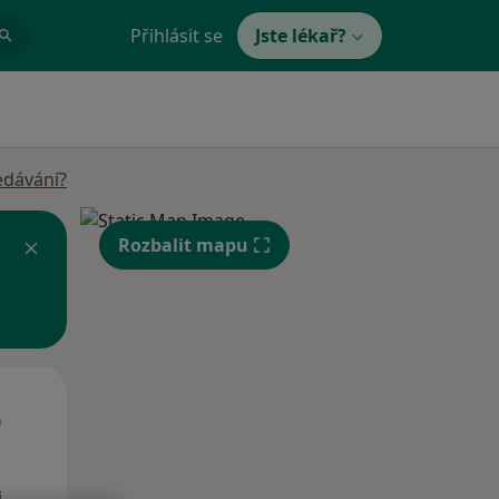
Přihlásit se
Jste lékař?
edávání?
Rozbalit mapu
Út
St
Čt
n
11 Srpen
12 Srpen
13 Srpen
i