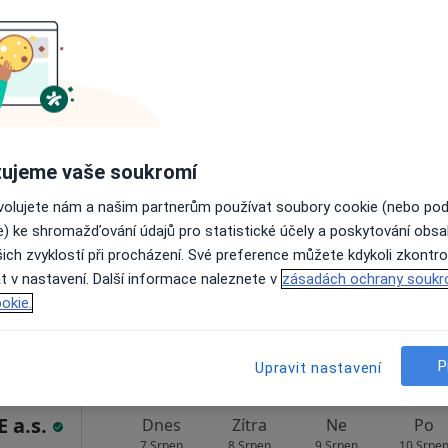
Zobrazit profil
apa
o
Dnes
Zítra
Ne
Po
ujeme vaše soukromí
7 Srpen
8 Srpen
9 Srpen
10 Srpe
enista,
ovolujete nám a našim partnerům používat soubory cookie (nebo po
e) ke shromažďování údajů pro statistické účely a poskytování obs
ich zvyklostí při procházení. Své preference můžete kdykoli zkontro
Online rezervace termínu není k dispozic
t v nastavení. Další informace naleznete v
zásadách ochrany soukr
Zobrazit profil
okie.
P
Upravit nastavení
 a.s.
Dnes
Zítra
Ne
Po
7 Srpen
8 Srpen
9 Srpen
10 Srpe