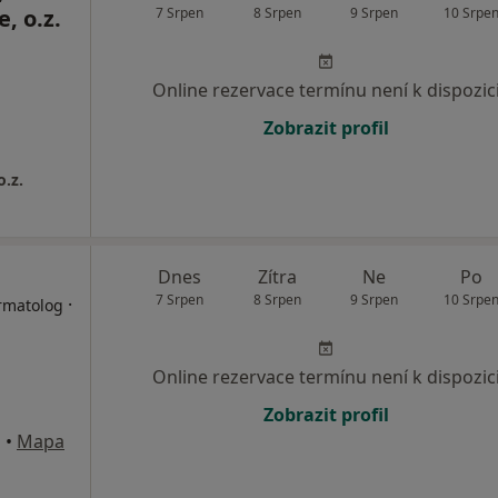
, o.z.
7 Srpen
8 Srpen
9 Srpen
10 Srpe
Online rezervace termínu není k dispozic
Zobrazit profil
o.z.
Dnes
Zítra
Ne
Po
7 Srpen
8 Srpen
9 Srpen
10 Srpe
·
ermatolog
Online rezervace termínu není k dispozic
Zobrazit profil
m
•
Mapa