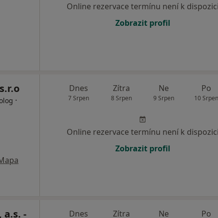
Online rezervace termínu není k dispozic
Zobrazit profil
.r.o
Dnes
Zítra
Ne
Po
7 Srpen
8 Srpen
9 Srpen
10 Srpe
·
olog
Online rezervace termínu není k dispozic
Zobrazit profil
Mapa
a.s. -
Dnes
Zítra
Ne
Po