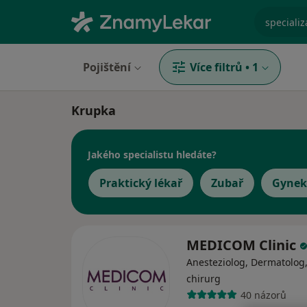
specializ
Pojištění
Více filtrů
•
1
Krupka
Jakého specialistu hledáte?
Praktický lékař
Zubař
Gynek
MEDICOM Clinic
Anesteziolog, Dermatolog,
chirurg
40 názorů