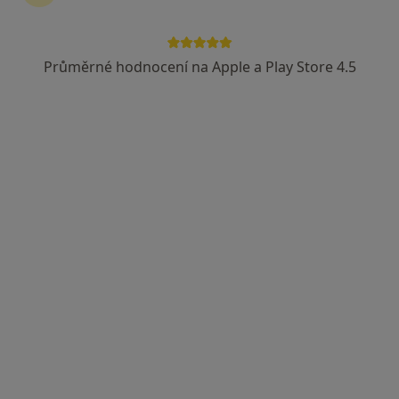
Průměrné hodnocení na Apple a Play Store 4.5
Světlana Neupauerová
Psychiatr
1 názor
Lovosická 440/40, Praha
•
Mapa
Poliklinika Prosek a.s.
Tento specialista nenabízí online rezervaci termínu na této adrese.
Rezervovat termín