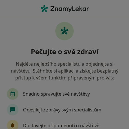
Hla
Psychiatr • Prague 21, Praha, hl město Praha
Filtry
Mapa
Psychiatr, Prague 21, Praha
Pečujte o své zdraví
Jak řadíme výsledky vyhledávání?
Najděte nejlepšího specialistu a objednejte si
návštěvu. Stáhněte si aplikaci a získejte bezplatný
Jakou pojišťovnu máte?
přístup k všem funkcím připraveným pro vás:
Všeobecná zdravotní pojišťovna
Zdravotní poj
Snadno spravujte své návštěvy
Odesílejte zprávy svým specialistům
Dostávejte připomenutí o návštěvě