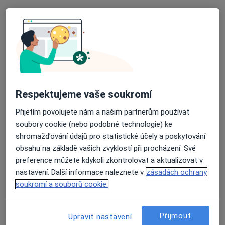
MUDr. Zdeněk Bašný
Psychiatr
16 názorů
Adresa 1
Adresa 2
Adresa 3
Kytlická 21/758, Praha
•
Mapa
SANIMA zdravotnické zařízení
Respektujeme vaše soukromí
Tento specialista nenabízí online rezervaci termínu na této adrese.
Přijetím povolujete nám a našim partnerům používat
soubory cookie (nebo podobné technologie) ke
Rezervovat termín
shromažďování údajů pro statistické účely a poskytování
obsahu na základě vašich zvyklostí při procházení. Své
preference můžete kdykoli zkontrolovat a aktualizovat v
nastavení. Další informace naleznete v
zásadách ochrany
soukromí a souborů cookie.
Přijmout
Upravit nastavení