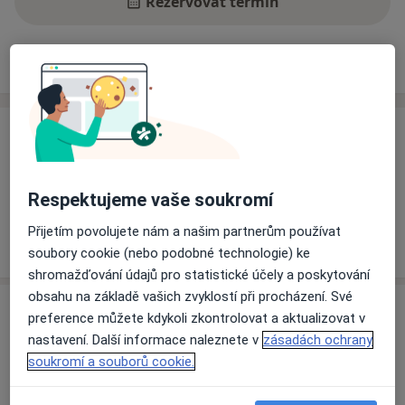
Rezervovat termín
Ceník
Adresy
Názory pacientů
Ceník
Informace o službách a cenách nejsou k dispozici
Tento specialista ještě nepřidával žádné informace o
Respektujeme vaše soukromí
svých službách.
Přijetím povolujete nám a našim partnerům používat
soubory cookie (nebo podobné technologie) ke
shromažďování údajů pro statistické účely a poskytování
obsahu na základě vašich zvyklostí při procházení. Své
Adresa
preference můžete kdykoli zkontrolovat a aktualizovat v
nastavení. Další informace naleznete v
zásadách ochrany
Klinika dětské chirurgie FNM
soukromí a souborů cookie.
V Úvalu 84,
Praha
150 00