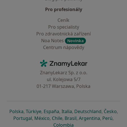
Pro profesionály
Ceník
Pro specialisty
Pro zdravotnická zařízení
Noa Notes
Novinka
Centrum nápovědy
Kontakt
ZnamyLekar - Hlavní stránka
ZnanyLekarz Sp. z o.o.
ul. Kolejowa 5/7
01-217 Warszawa, Polska
se otevře v nové záložce
se otevře v nové záložce
se otevře v nové záložce
se otevře v nové záložce
se otevře v 
se o
Polska
,
Türkiye
,
España
,
Italia
,
Deutschland
,
Česko
,
se otevře v nové záložce
se otevře v nové záložce
se otevře v nové záložce
se otevře v nové záložc
se otevře v 
se ote
Portugal
,
México
,
Chile
,
Brasil
,
Argentina
,
Perú
,
se otevře v nové záložce
Colombia