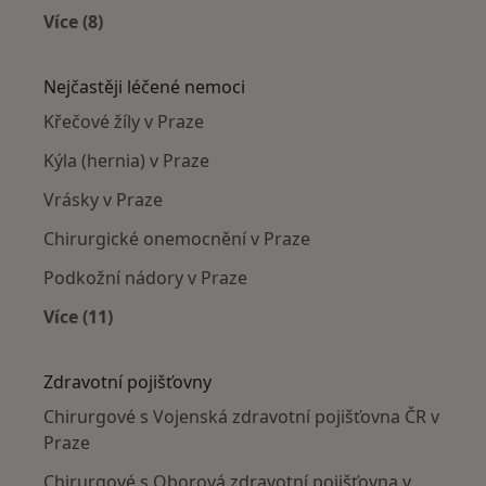
Více (8)
Více v kategorii: Chirurgové v okolí
Nejčastěji léčené nemoci
Křečové žíly v Praze
Kýla (hernia) v Praze
Vrásky v Praze
Chirurgické onemocnění v Praze
Podkožní nádory v Praze
Více (11)
Více v kategorii: Nejčastěji léčené nemoci
Zdravotní pojišťovny
Chirurgové s Vojenská zdravotní pojišťovna ČR v
Praze
Chirurgové s Oborová zdravotní pojišťovna v