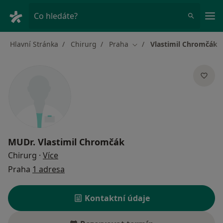
Hla
Co hledáte?
Hlavní Stránka
Chirurg
Praha
Vlastimil Chromčák
Změna města
MUDr.
Vlastimil Chromčák
o specializacích
Chirurg
·
Více
Praha
1 adresa
Kontaktní údaje