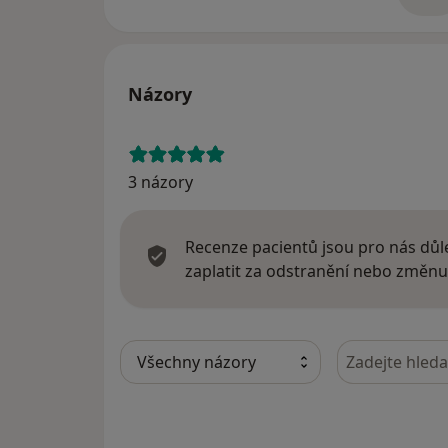
o 
Názory
3 názory
Recenze pacientů jsou pro nás důle
zaplatit za odstranění nebo změnu
Hledejte v ná