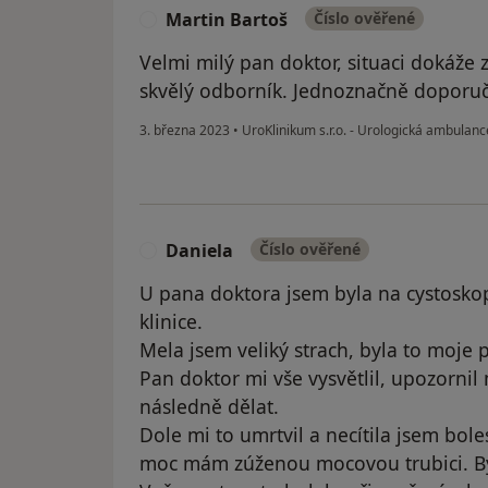
Martin Bartoš
Číslo ověřené
M
Velmi milý pan doktor, situaci dokáže 
skvělý odborník. Jednoznačně doporuč
3. března 2023
•
UroKlinikum s.r.o. - Urologická ambulan
Daniela
Číslo ověřené
D
U pana doktora jsem byla na cystoskop
klinice.
Mela jsem veliký strach, byla to moje 
Pan doktor mi vše vysvětlil, upozornil
následně dělat.
Dole mi to umrtvil a necítila jsem bole
moc mám zúženou mocovou trubici. Byl