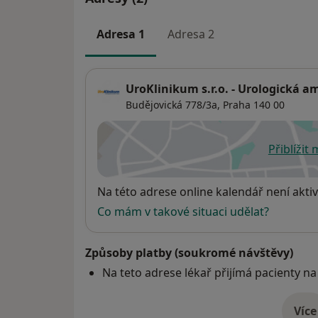
Publikuje v renomovaných českých i zahran
Přednáší na významných světových fórech
onkologické problematice.
Adresa 1
Adresa 2
UroKlinikum s.r.o. - Urologická 
Budějovická 778/3a,
Praha
140 00
Přiblížit
se
Dostupnost
Na této adrese online kalendář není aktiv
Co mám v takové situaci udělat?
Způsoby platby (soukromé návštěvy)
Na teto adrese lékař přijímá pacienty na
Více