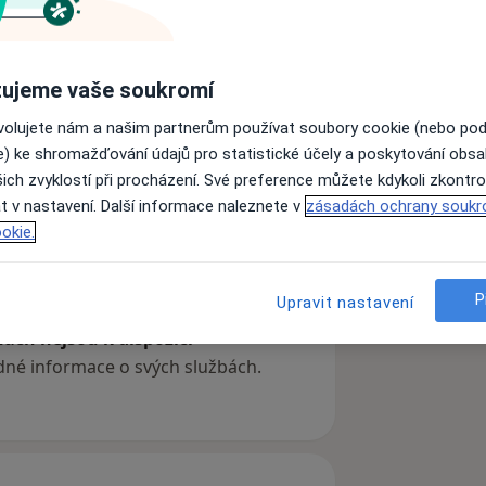
3. Lékařskou fakultu Univerzity
ujeme vaše soukromí
Po promoci v roce 2000 získal pozici
univerzitní nemocnice Sahlgrenska v
ovolujete nám a našim partnerům používat soubory cookie (nebo po
byl také zapsán do doktorandského
e) ke shromažďování údajů pro statistické účely a poskytování obs
ich zvyklostí při procházení. Své preference můžete kdykoli zkontro
t v nastavení. Další informace naleznete v
zásadách ochrany soukr
em „On the natural history, diagnosis
okie.
ia" a byl mu udělen titul Ph.D.
P
at na urologické klinice FN Motol, kde
Upravit nastavení
ách nejsou k dispozici
ádné informace o svých službách.
ru urologie. Od roku 2010 působí také
iverzity Karlovy. Od prosince 2016 je