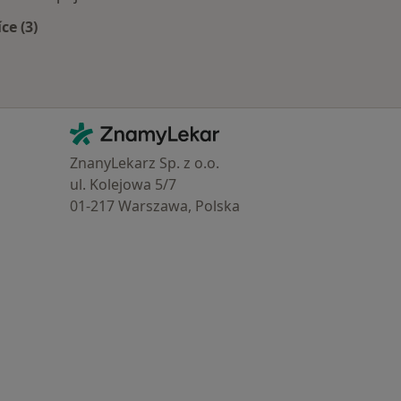
íce (3)
Více v kategorii: Zdravotní pojišťovny
Kontakt
ZnamyLekar - Hlavní stránka
ZnanyLekarz Sp. z o.o.
ul. Kolejowa 5/7
01-217 Warszawa, Polska