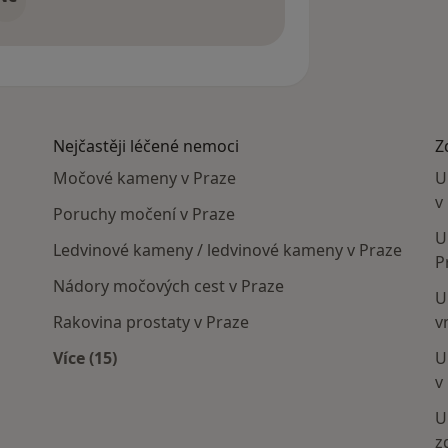
Nejčastěji léčené nemoci
Z
Močové kameny v Praze
U
v
Poruchy močení v Praze
U
Ledvinové kameny / ledvinové kameny v Praze
P
Nádory močových cest v Praze
U
Rakovina prostaty v Praze
v
Více (15)
U
Více v kategorii: Nejčastěji léčené nemoci
v
U
z