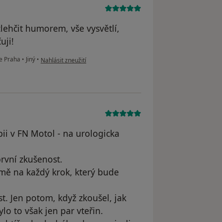
zlehčit humorem, vše vysvětlí,
uji!
podle názoru uživatele Martin Bartoš
ce Praha
•
Jiný
•
Nahlásit zneužití
ii v FN Motol - na urologicka
první zkušenost.
 mě na každý krok, který bude
st. Jen potom, když zkoušel, jak
o to však jen par vteřin.