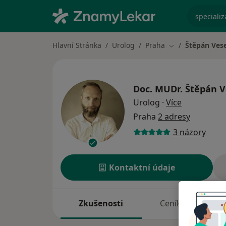
specializ
Hlavní Stránka
Urolog
Praha
Štěpán Ves
Změna města
Doc. MUDr.
Štěpán V
o specializa
Urolog
·
Více
Praha
2 adresy
3 názory
Kontaktní údaje
Zkušenosti
Ceník
A