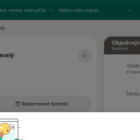
ace, nemoc nebo příjmení
Město nebo region
elý
Objednejt
Neaktivní
eselý
cích
Dnes
8 Srpen
Tento 
Rezervovat termín
dresy
Názory pacientů (3)