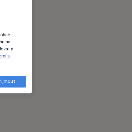
dobné
ahu na
lovat a
omí a
řijmout