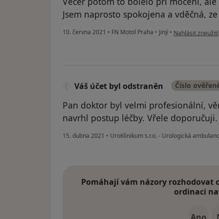
Večer potom to bolelo při močení, ale
Jsem naprosto spokojena a vděčná, ze j
podle názoru uži
10. června 2021
•
FN Motol Praha
•
Jiný
•
Nahlásit zneužití
Váš účet byl odstraněn
Číslo ověřen
Pan doktor byl velmi profesionální, vě
navrhl postup léčby. Vřele doporučuji.
15. dubna 2021
•
UroKlinikum s.r.o. - Urologická ambula
Pomáhají vám názory rozhodovat o 
ordinaci na
Ano