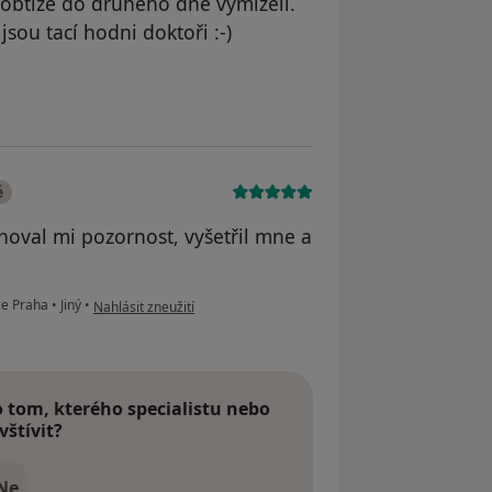
 obtíže do druhého dne vymizeli.
sou tací hodni doktoři :-)
vatele Daniela
é
noval mi pozornost, vyšetřil mne a
podle názoru uživatele Váš účet byl odstraněn
nce Praha
•
Jiný
•
Nahlásit zneužití
tom, kterého specialistu nebo
vštívit?
Ne