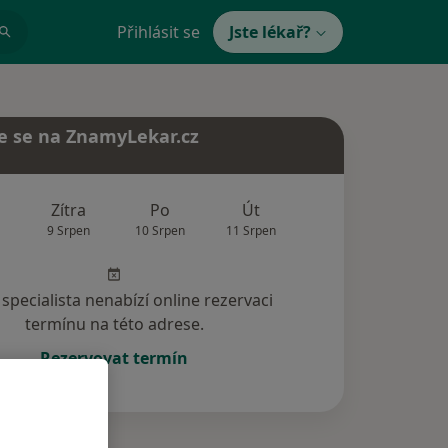
Přihlásit se
Jste lékař?
e se na ZnamyLekar.cz
Zítra
Po
Út
St
Čt
9 Srpen
10 Srpen
11 Srpen
12 Srpen
13 Srp
specialista nenabízí online rezervaci
termínu na této adrese.
Rezervovat termín