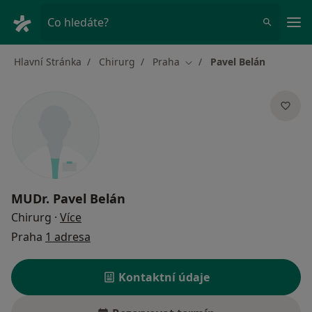
Hla
Co hledáte?
Hlavní Stránka
Chirurg
Praha
Pavel Belán
Změna města
MUDr.
Pavel Belán
o specializacích
Chirurg
·
Více
Praha
1 adresa
Kontaktní údaje