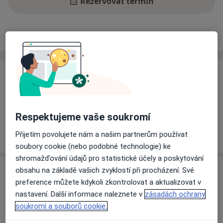
Rezervovat termín
Ceník
Adresy
Názory pacientů
Ceník
Informace o službách a cenách nejsou k dispozici
Tento specialista ještě nepřidával žádné informace o
Respektujeme vaše soukromí
svých službách.
Přijetím povolujete nám a našim partnerům používat
soubory cookie (nebo podobné technologie) ke
shromažďování údajů pro statistické účely a poskytování
Adresa
obsahu na základě vašich zvyklostí při procházení. Své
preference můžete kdykoli zkontrolovat a aktualizovat v
nastavení. Další informace naleznete v
zásadách ochrany
Fakultní nemocnice v Motole
soukromí a souborů cookie.
V Úvalu 84,
Praha
150 06