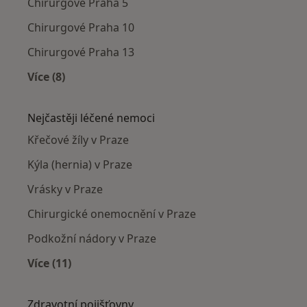
Chirurgové Praha 5
Chirurgové Praha 10
Chirurgové Praha 13
Více (8)
Více v kategorii: Chirurgové v okolí
Nejčastěji léčené nemoci
Křečové žíly v Praze
Kýla (hernia) v Praze
Vrásky v Praze
Chirurgické onemocnění v Praze
Podkožní nádory v Praze
Více (11)
Více v kategorii: Nejčastěji léčené nemoci
Zdravotní pojišťovny