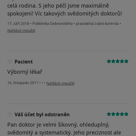
celá rodina. S jeho péčí jsme maximálně
spokojeni! Víc takových svědomitých doktorů!
17. září 2018
•
Poliklinika Dobrovského
•
pravidelná zubní kontrola
•
podle názoru uživatele Váš účet byl odstraněn
Nahlásit zneužití
Pacient
Výborný lékař
podle názoru uživatele Pacient
16. listopadu 2011
•
•
•
Nahlásit zneužití
Váš účet byl odstraněn
Pan doktor je velmi šikovný, ohleduplný,
svědomitý a systematický. Jeho preciznost ale