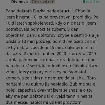
Divinova
Číslo ověřené
D
Pana doktora Blazka nedoporucuji. Chodila
jsem k nemu 10 let na preventivni prohlidky. Po
10 ti letech spokojenosti, kdy o nic neslo, jsem
potrebovala pomoct se zubem. V den
objednani panu doktorovi chybela sestricka a ja
prisla o 10 min pozdeji. odmitl me osetrit s tim,
ze by nabral zpozdeni 45 min. dalsi termin mi
dal az za 2 mesice. duben 2020. v breznu 2020
zacala pandemie koronaviru. v dubnu me opet
pan doktor/ sestricka odmitl osetrit kvuli zakazu
vrtani, ktery ma pry narizeny od stomatol.
komory a ze s tim nic nemuze delat. Lhal. Toto
narizeni v tu dubnu jiz neplatilo. Zub me stale
bolel, zapachal, dvakrat jsem se snazila o to,
aby me pan doktor dal drivejsi termin nez za
dva mesice. nabidl mi udelat provizorni