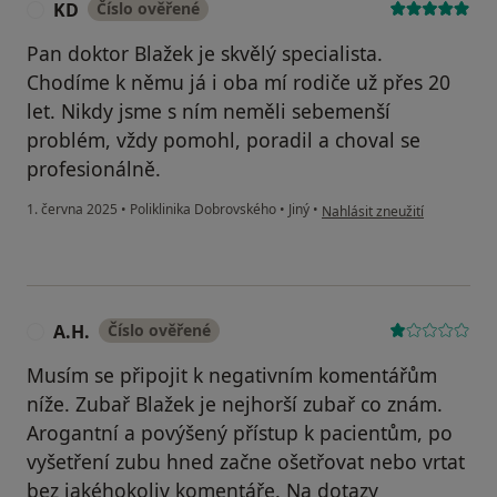
KD
Číslo ověřené
K
Pan doktor Blažek je skvělý specialista.
Chodíme k němu já i oba mí rodiče už přes 20
let. Nikdy jsme s ním neměli sebemenší
problém, vždy pomohl, poradil a choval se
profesionálně.
podle názoru uživatele KD
1. června 2025
•
Poliklinika Dobrovského
•
Jiný
•
Nahlásit zneužití
A.H.
Číslo ověřené
A
Musím se připojit k negativním komentářům
níže. Zubař Blažek je nejhorší zubař co znám.
Arogantní a povýšený přístup k pacientům, po
vyšetření zubu hned začne ošetřovat nebo vrtat
bez jakéhokoliv komentáře. Na dotazy