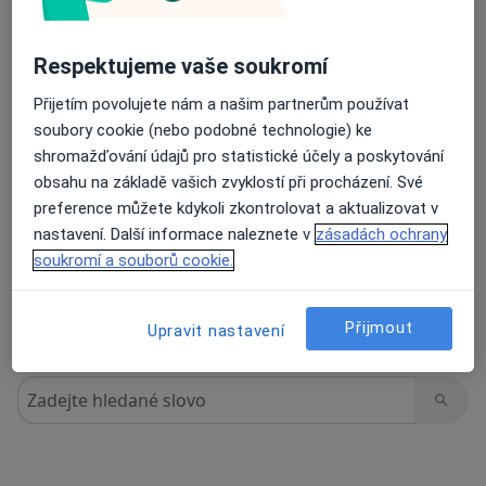
Respektujeme vaše soukromí
14 názorů
Přijetím povolujete nám a našim partnerům používat
soubory cookie (nebo podobné technologie) ke
shromažďování údajů pro statistické účely a poskytování
Recenze pacientů jsou pro nás důležité.
obsahu na základě vašich zvyklostí při procházení. Své
Specialisté nemají možnost zaplatit za
preference můžete kdykoli zkontrolovat a aktualizovat v
odstranění nebo změnu recenze pacienta.
Další informace o názorech
nastavení. Další informace naleznete v
zásadách ochrany
Další informace.
soukromí a souborů cookie.
Přijmout
Upravit nastavení
Hledejte v názorech