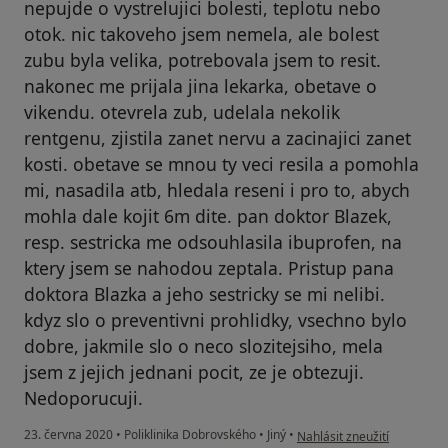
nepujde o vystrelujici bolesti, teplotu nebo
otok. nic takoveho jsem nemela, ale bolest
zubu byla velika, potrebovala jsem to resit.
nakonec me prijala jina lekarka, obetave o
vikendu. otevrela zub, udelala nekolik
rentgenu, zjistila zanet nervu a zacinajici zanet
kosti. obetave se mnou ty veci resila a pomohla
mi, nasadila atb, hledala reseni i pro to, abych
mohla dale kojit 6m dite. pan doktor Blazek,
resp. sestricka me odsouhlasila ibuprofen, na
ktery jsem se nahodou zeptala. Pristup pana
doktora Blazka a jeho sestricky se mi nelibi.
kdyz slo o preventivni prohlidky, vsechno bylo
dobre, jakmile slo o neco slozitejsiho, mela
jsem z jejich jednani pocit, ze je obtezuji.
Nedoporucuji.
podle názoru uživatele Div
23. června 2020
•
Poliklinika Dobrovského
•
Jiný
•
Nahlásit zneužití