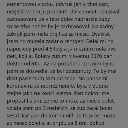
cementovou vlozku. odvrtal jen vrchni cast,
nezjistil v cem je problem, dal cement. pouzival
zastrasovani, ze v teto dobe napraskle zuby
spise trha nez ze by je zachranoval. Na radny
zakrok jsem mela prijit az za mesic. Dvakrat
jsem ho musela zadat o rentgen. Delal mi ho
naposledy pred 4,5 lety a ja mezitim mela dve
deti, kojila. Bolavy zub mi v kvetnu 2020 pan
doktor odvrtal. Az na pozadani co s nim bylo,
jsem se dozvedla, ze byl odstipnuty. To by mel
rikat pacientum sam od sebe. Na pandemii
koronaviru se nic nezmenilo, byla v dubnu
stejne jako na konci kvetna. Pan doktor me
propustil s tim, ze me to muze az mesic bolet.
volala jsem po 3 nedelich, ze zub zacal bolet.
sestricka/ pan doktor namitl, ze to preci muze
az mesic bolet a at prijdu za 8 dni, pokud