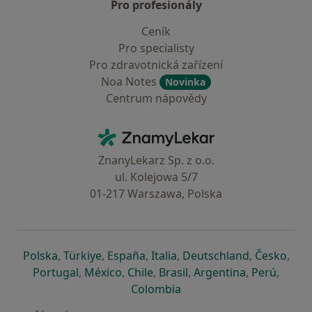
Pro profesionály
Ceník
Pro specialisty
Pro zdravotnická zařízení
Noa Notes
Novinka
Centrum nápovědy
Kontakt
ZnamyLekar - Hlavní stránka
ZnanyLekarz Sp. z o.o.
ul. Kolejowa 5/7
01-217 Warszawa, Polska
se otevře v nové záložce
se otevře v nové záložce
se otevře v nové záložce
se otevře v nové záložce
se otevře v 
se o
Polska
,
Türkiye
,
España
,
Italia
,
Deutschland
,
Česko
,
se otevře v nové záložce
se otevře v nové záložce
se otevře v nové záložce
se otevře v nové záložc
se otevře v 
se ote
Portugal
,
México
,
Chile
,
Brasil
,
Argentina
,
Perú
,
se otevře v nové záložce
Colombia