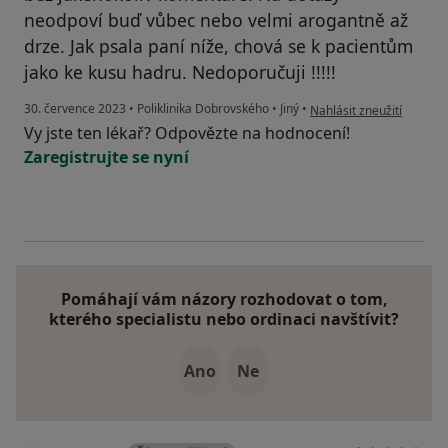
neodpoví buď vůbec nebo velmi arogantně až
drze. Jak psala paní níže, chová se k pacientům
jako ke kusu hadru. Nedoporučuji !!!!!
podle názoru uživatele A
30. července 2023
•
Poliklinika Dobrovského
•
Jiný
•
Nahlásit zneužití
Vy jste ten lékař? Odpovězte na hodnocení!
Zaregistrujte se nyní
Pomáhají vám názory rozhodovat o tom,
kterého specialistu nebo ordinaci navštívit?
Ano
Ne