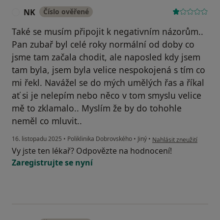
NK
Číslo ověřené
N
Také se musím připojit k negativním názorům..
Pan zubař byl celé roky normální od doby co
jsme tam začala chodit, ale naposled kdy jsem
tam byla, jsem byla velice nespokojená s tím co
mi řekl. Navážel se do mých umělých řas a říkal
ať si je nelepím nebo něco v tom smyslu velice
mě to zklamalo.. Myslím že by do tohohle
neměl co mluvit..
podle názoru uživatele 
16. listopadu 2025
•
Poliklinika Dobrovského
•
Jiný
•
Nahlásit zneužití
Vy jste ten lékař? Odpovězte na hodnocení!
Zaregistrujte se nyní