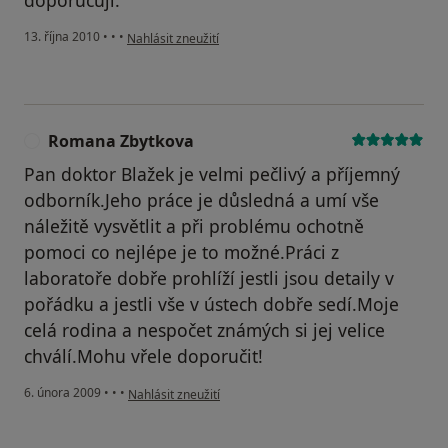
podle názoru uživatele Pacient
13. října 2010
•
•
•
Nahlásit zneužití
Romana Zbytkova
R
Pan doktor Blažek je velmi pečlivý a příjemný
odborník.Jeho práce je důsledná a umí vše
náležitě vysvětlit a při problému ochotně
pomoci co nejlépe je to možné.Práci z
laboratoře dobře prohlíží jestli jsou detaily v
pořádku a jestli vše v ústech dobře sedí.Moje
celá rodina a nespočet známých si jej velice
chválí.Mohu vřele doporučit!
podle názoru uživatele Romana Zbytkova
6. února 2009
•
•
•
Nahlásit zneužití