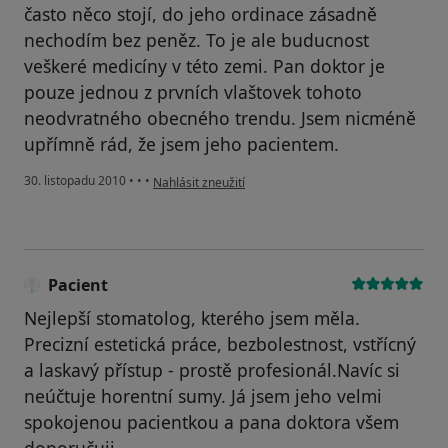
často něco stojí, do jeho ordinace zásadně
nechodím bez peněz. To je ale buducnost
veškeré medicíny v této zemi. Pan doktor je
pouze jednou z prvních vlaštovek tohoto
neodvratného obecného trendu. Jsem nicméně
upřímně rád, že jsem jeho pacientem.
podle názoru uživatele Váš účet byl odstraněn
30. listopadu 2010
•
•
•
Nahlásit zneužití
Pacient
Nejlepší stomatolog, kterého jsem měla.
Precizní estetická práce, bezbolestnost, vstřícný
a laskavý přístup - prostě profesionál.Navíc si
neúčtuje horentní sumy. Já jsem jeho velmi
spokojenou pacientkou a pana doktora všem
doporučuji.