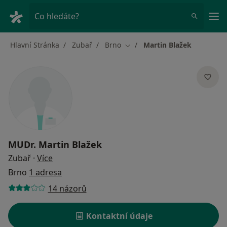
Hla
Co hledáte?
Hlavní Stránka
Zubař
Brno
Martin Blažek
Změna města
MUDr.
Martin Blažek
o specializacích
Zubař
·
Více
Brno
1 adresa
14 názorů
Kontaktní údaje