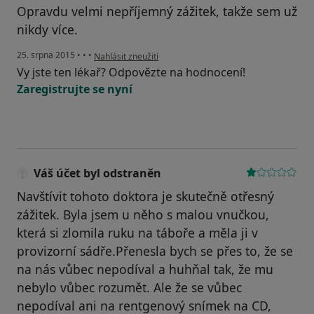
Opravdu velmi nepříjemný zážitek, takže sem už
nikdy více.
podle názoru uživatele Váš účet byl odstraněn
25. srpna 2015
•
•
•
Nahlásit zneužití
Vy jste ten lékař? Odpovězte na hodnocení!
Zaregistrujte se nyní
Váš účet byl odstraněn
Navštívit tohoto doktora je skutečně otřesný
zážitek. Byla jsem u něho s malou vnučkou,
která si zlomila ruku na táboře a měla ji v
provizorní sádře.Přenesla bych se přes to, že se
na nás vůbec nepodíval a huhňal tak, že mu
nebylo vůbec rozumět. Ale že se vůbec
nepodíval ani na rentgenový snímek na CD,