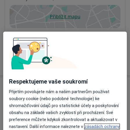
Přiblížit mapu
se otevře v nové záložce
Dostupnost
Na této adrese online kalendář není aktivní
Co mám v takové situaci udělat?
Více
o adrese
Respektujeme vaše soukromí
Názory
Přijetím povolujete nám a našim partnerům používat
soubory cookie (nebo podobné technologie) ke
Přidejte svůj názor
shromažďování údajů pro statistické účely a poskytování
obsahu na základě vašich zvyklostí při procházení. Své
preference můžete kdykoli zkontrolovat a aktualizovat v
5 názorů
nastavení. Další informace naleznete v
zásadách ochrany