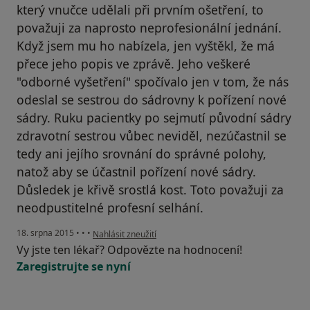
který vnučce udělali při prvním ošetření, to
považuji za naprosto neprofesionální jednání.
Když jsem mu ho nabízela, jen vyštěkl, že má
přece jeho popis ve zprávě. Jeho veškeré
"odborné vyšetření" spočívalo jen v tom, že nás
odeslal se sestrou do sádrovny k pořízení nové
sádry. Ruku pacientky po sejmutí původní sádry
zdravotní sestrou vůbec neviděl, nezúčastnil se
tedy ani jejího srovnání do správné polohy,
natož aby se účastnil pořízení nové sádry.
Důsledek je křivě srostlá kost. Toto považuji za
neodpustitelné profesní selhání.
podle názoru uživatele Váš účet byl odstraněn
18. srpna 2015
•
•
•
Nahlásit zneužití
Vy jste ten lékař? Odpovězte na hodnocení!
Zaregistrujte se nyní