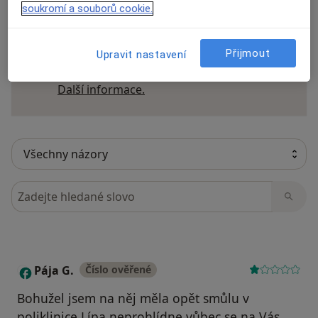
soukromí a souborů cookie.
Recenze pacientů jsou pro nás důležité.
Přijmout
Specialisté nemají možnost zaplatit za
Upravit nastavení
odstranění nebo změnu recenze pacienta.
Další informace o názorech
Další informace.
Hledejte v názorech
Pája G.
Číslo ověřené
P
Bohužel jsem na něj měla opět smůlu v
poliklinice Lípa,neprohlídne,vůbec se na Vás