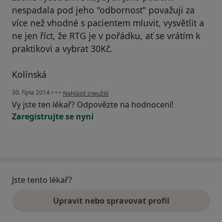
nespadala pod jeho "odbornost" považuji za
více než vhodné s pacientem mluvit, vysvětlit a
ne jen říct, že RTG je v pořádku, ať se vrátím k
praktikovi a vybrat 30Kč.
Kolínská
podle názoru uživatele Váš účet byl odstraněn
30. října 2014
•
•
•
Nahlásit zneužití
Vy jste ten lékař? Odpovězte na hodnocení!
Zaregistrujte se nyní
Jste tento lékař?
Upravit nebo spravovat profil