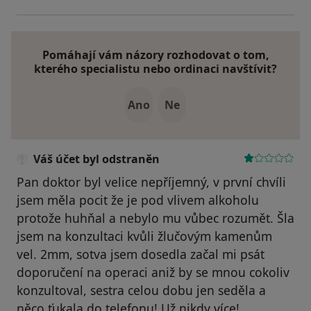
Pomáhají vám názory rozhodovat o tom,
kterého specialistu nebo ordinaci navštívit?
Ano
Ne
Váš účet byl odstraněn
Pan doktor byl velice nepříjemný, v první chvíli
jsem měla pocit že je pod vlivem alkoholu
protože huhňal a nebylo mu vůbec rozumět. Šla
jsem na konzultaci kvůli žlučovým kamenům
vel. 2mm, sotva jsem dosedla začal mi psát
doporučení na operaci aniž by se mnou cokoliv
konzultoval, sestra celou dobu jen seděla a
něco ťukala do telefonu! Už nikdy více!