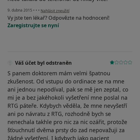
podle názoru uživatele Váš účet byl odstraněn
9. dubna 2015
•
•
•
Nahlásit zneužití
Vy jste ten lékař? Odpovězte na hodnocení!
Zaregistrujte se nyní
Váš účet byl odstraněn
S panem doktorem mám velmi špatnou
zkušenost. Od vstupu do ordinace se na mne
ani jednou nepodíval, pak se mě jen zeptal, co
mi je a bez jakéhokoli vyšetření mne poslal na
RTG páteře. Kdybych věděla, že mne nevyšetří
ani po návratu z RTG, rozhodně bych se
nenechala takhle pro nic za nic ozářit, protože
šťouchnutí dvěma prsty do zad nepovažuji za
žádné vyšetření. I kdybych jako pacient