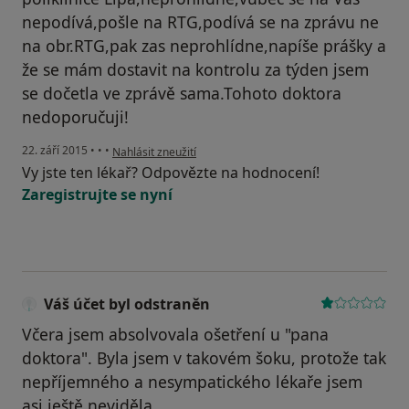
nepodívá,pošle na RTG,podívá se na zprávu ne
na obr.RTG,pak zas neprohlídne,napíše prášky a
že se mám dostavit na kontrolu za týden jsem
se dočetla ve zprávě sama.Tohoto doktora
nedoporučuji!
podle názoru uživatele Pája G.
22. září 2015
•
•
•
Nahlásit zneužití
Vy jste ten lékař? Odpovězte na hodnocení!
Zaregistrujte se nyní
Váš účet byl odstraněn
Včera jsem absolvovala ošetření u "pana
doktora". Byla jsem v takovém šoku, protože tak
nepříjemného a nesympatického lékaře jsem
asi ještě neviděla.