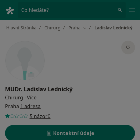
Hla
Co hledáte?
Hlavní Stránka
Chirurg
Praha
Ladislav Lednický
Změna města
MUDr.
Ladislav Lednický
o specializacích
Chirurg
·
Více
Praha
1 adresa
5 názorů
Kontaktní údaje