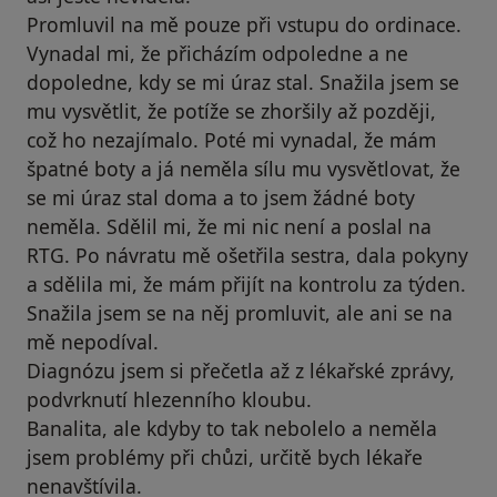
Promluvil na mě pouze při vstupu do ordinace.
Vynadal mi, že přicházím odpoledne a ne
dopoledne, kdy se mi úraz stal. Snažila jsem se
mu vysvětlit, že potíže se zhoršily až později,
což ho nezajímalo. Poté mi vynadal, že mám
špatné boty a já neměla sílu mu vysvětlovat, že
se mi úraz stal doma a to jsem žádné boty
neměla. Sdělil mi, že mi nic není a poslal na
RTG. Po návratu mě ošetřila sestra, dala pokyny
a sdělila mi, že mám přijít na kontrolu za týden.
Snažila jsem se na něj promluvit, ale ani se na
mě nepodíval.
Diagnózu jsem si přečetla až z lékařské zprávy,
podvrknutí hlezenního kloubu.
Banalita, ale kdyby to tak nebolelo a neměla
jsem problémy při chůzi, určitě bych lékaře
nenavštívila.