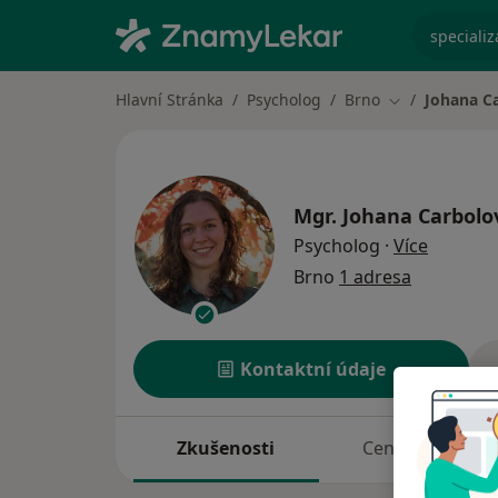
specializ
Hlavní Stránka
Psycholog
Brno
Johana C
Změna města
Mgr.
Johana Carbolo
o specia
Psycholog
·
Více
Brno
1 adresa
Kontaktní údaje
Zkušenosti
Ceník