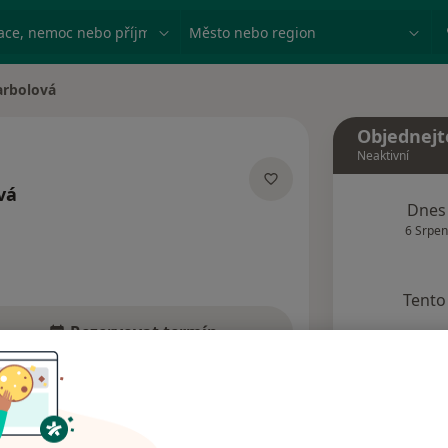
ace, nemoc nebo příjmení
Město nebo region
arbolová
Objednejt
Neaktivní
vá
Dnes
lizacích
6 Srpen
Tento 
Rezervovat termín
Adresy
Názory pacientů