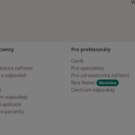
V
cienty
Pro profesionály
Ceník
nická zařízení
Pro specialisty
 a odpovědi
Pro zdravotnická zařízení
Noa Notes
Novinka
i
Centrum nápovědy
um nápovědy
 aplikace
ro pacienty