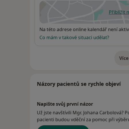
Přiblížit
se
Dostupnost
Na této adrese online kalendář není aktiv
Co mám v takové situaci udělat?
Více
o 
Názory pacientů se rychle objeví
Napište svůj první názor
Už jste navštívili Mgr. Johana Carbolová? P
pacienti budou vděční za pomoc při výběru 