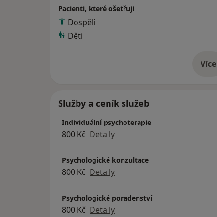
Pacienti, které ošetřuji
Dospělí
Děti
V průběhu sezení telefon nezvedám. Pokud 
kdy vás mohu zastihnout a já vám zavolám 
Více
o 
Výcvik v Katatymně imaginativní psychoterap
složenou ze zástupců České psychoterapeuti
Služby a ceník služeb
klinických psychologů, Psychiatrické společn
zdravotnictví ČR.
Individuální psychoterapie
800 Kč
Detaily
Psychologické konzultace
800 Kč
Detaily
Psychologické poradenství
800 Kč
Detaily