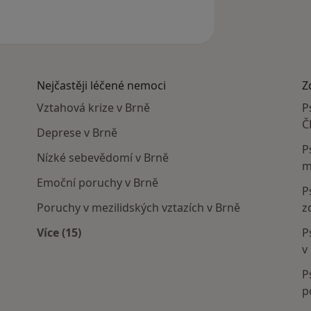
Nejčastěji léčené nemoci
Z
Vztahová krize v Brně
P
Č
Deprese v Brně
P
Nízké sebevědomí v Brně
m
Emoční poruchy v Brně
P
Poruchy v mezilidských vztazích v Brně
z
Více (15)
P
Více v kategorii: Nejčastěji léčené nemoci
v
P
p