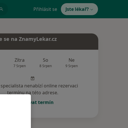
Přihlásit se
Jste lékař?
e se na ZnamyLekar.cz
Zítra
So
Ne
Po
Út
7 Srpen
8 Srpen
9 Srpen
10 Srpen
11 Srp
specialista nenabízí online rezervaci
termínu na této adrese.
Rezervovat termín