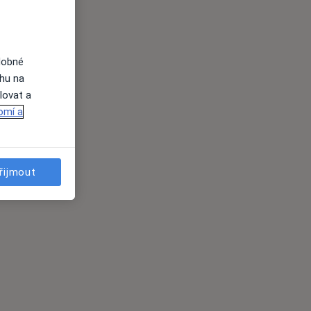
dobné
ahu na
lovat a
omí a
řijmout