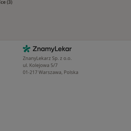
íce (3)
Více v kategorii: Zdravotní pojišťovny
Kontakt
ZnamyLekar - Hlavní stránka
ZnanyLekarz Sp. z o.o.
ul. Kolejowa 5/7
01-217 Warszawa, Polska