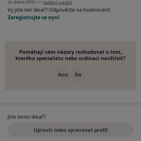
podle názoru uživatele Váš účet byl odstraněn
24. dubna 2016
•
•
•
Nahlásit zneužití
Vy jste ten lékař? Odpovězte na hodnocení!
Zaregistrujte se nyní
Pomáhají vám názory rozhodovat o tom,
kterého specialistu nebo ordinaci navštívit?
Ano
Ne
Jste tento lékař?
Upravit nebo spravovat profil