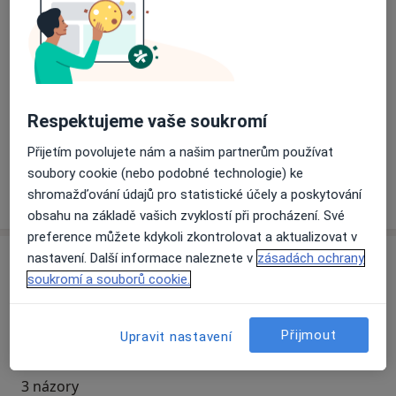
Přiblížit mapu
se otevře v nové záložce
Dostupnost
Na této adrese online kalendář není aktivní
Respektujeme vaše soukromí
Co mám v takové situaci udělat?
Přijetím povolujete nám a našim partnerům používat
soubory cookie (nebo podobné technologie) ke
Více
shromažďování údajů pro statistické účely a poskytování
o adrese
obsahu na základě vašich zvyklostí při procházení. Své
preference můžete kdykoli zkontrolovat a aktualizovat v
nastavení. Další informace naleznete v
zásadách ochrany
Názory
soukromí a souborů cookie.
Přidejte svůj názor
Přijmout
Upravit nastavení
3 názory