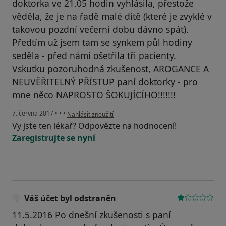
doktorka ve 21.05 hodin vyhlásila, přestože
věděla, že je na řadě malé dítě (které je zvyklé v
takovou pozdní večerní dobu dávno spát).
Předtím už jsem tam se synkem půl hodiny
seděla - před námi ošetřila tři pacienty.
Vskutku pozoruhodná zkušenost, AROGANCE A
NEUVĚŘITELNÝ PŘÍSTUP paní doktorky - pro
mne něco NAPROSTO ŠOKUJÍCÍHO!!!!!!!
podle názoru uživatele Váš účet byl odstraněn
7. června 2017
•
•
•
Nahlásit zneužití
Vy jste ten lékař? Odpovězte na hodnocení!
Zaregistrujte se nyní
Váš účet byl odstraněn
11.5.2016 Po dnešní zkušenosti s paní