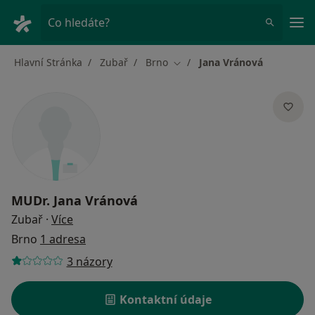
Hla
Co hledáte?
Hlavní Stránka
Zubař
Brno
Jana Vránová
Změna města
MUDr.
Jana Vránová
o specializacích
Zubař
·
Více
Brno
1 adresa
3 názory
Kontaktní údaje