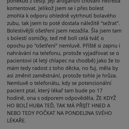
poněkud z cesty. Její arogantní chování netřeba
komentovat. Jelikož jsem se i přes bolest
zmohla k odporu ohledně vytrhnutí bolavého
zubu, tak jsem to poté dostala náležitě "sežrat".
Bolestivější ošetření jsem nezažila. Šla jsem tam
s bolestí osmičky, teď mě bolí celá tvář, o
opochu po "ošetření" nemluvě. Příště si zapnu i
nahrávání na telefonu, protože vyjadřovat se o
pacientovi (4 letý chlapec na chodbě) jako že to
mám tedy radost z toho děcka, no fuj, měla by
asi změnit zaměstnání, protože tohle je hrůza.
Nemluvě o telefonátu, kdy se potencionální
pacient ptal, který lékař tam bude po 17
hodině, ona s odporem odpověděla, ŽE KDYŽ
HO BOLÍ HUBA TEĎ, TAK MÁ PŘIJÍT HNED A
NEBO TEDY POČKAT NA PONDELINA SVÉHO
LÉKAŘE.