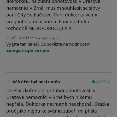
doktorkou, na zubní pohotovosti v Úrazové
nemocnici v Brně, musím souhlasit se slovy
paní Gity Sedláčkové. Paní doktorka velmi
arogantní a neochotná. Paní doktorku
rozhodně NEDOPORUČUJI !!!!!
podle názoru uživatele Váš účet byl odstraněn
11. května 2016
•
•
•
Nahlásit zneužití
Vy jste ten lékař? Odpovězte na hodnocení!
Zaregistrujte se nyní
Váš účet byl odstraněn
Dnešní zkušenost na zubní pohotovosti v
Úrazové nemocnici v Brně bych nikomu
nepřála. Doktorka nechutně neochotná. Otázka
proč jako nejdu ke svému zubaři mi přišla