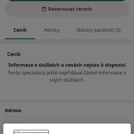
Rezervovat termín
Ceník
Adresy
Názory pacientů (3)
Ceník
Informace o službách a cenách nejsou k dispozici
Tento specialista ještě nepřidával žádné informace o
svých službách.
Adresa
Stomatologická klinika K 11
Karáskovo náměstí 11,
Brno-střed
,
Brno
61500